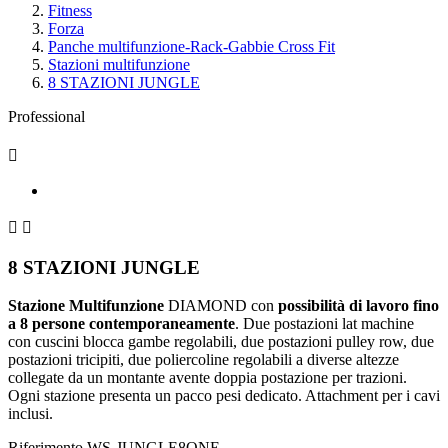
Fitness
Forza
Panche multifunzione-Rack-Gabbie Cross Fit
Stazioni multifunzione
8 STAZIONI JUNGLE
Professional



8 STAZIONI JUNGLE
Stazione Multifunzione
DIAMOND con
possibilità di lavoro fino
a 8 persone contemporaneamente
. Due postazioni lat machine
con cuscini blocca gambe regolabili, due postazioni pulley row, due
postazioni tricipiti, due poliercoline regolabili a diverse altezze
collegate da un montante avente doppia postazione per trazioni.
Ogni stazione presenta un pacco pesi dedicato. Attachment per i cavi
inclusi.
Riferimento
WS-JUNGLE8ONE