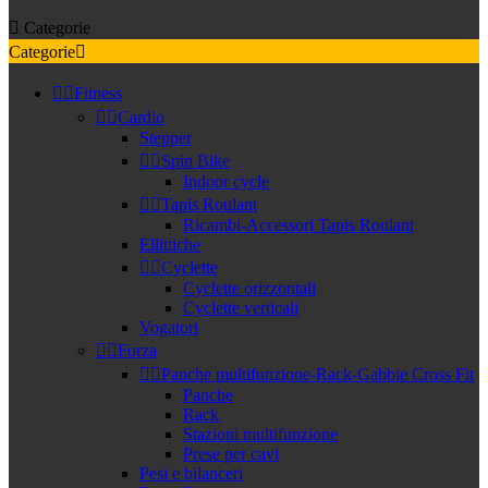

Categorie
Categorie



Fitness


Cardio
Stepper


Spin Bike
Indoor cycle


Tapis Roulant
Ricambi-Accessori Tapis Roulant
Ellittiche


Cyclette
Cyclette orizzontali
Cyclette verticali
Vogatori


Forza


Panche multifunzione-Rack-Gabbie Cross Fit
Panche
Rack
Stazioni multifunzione
Prese per cavi
Pesi e bilanceri