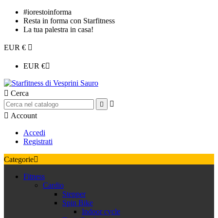
#iorestoinforma
Resta in forma con Starfitness
La tua palestra in casa!
EUR €

EUR €


Cerca



Account
Accedi
Registrati
Categorie

Fitness
Cardio
Stepper
Spin Bike
Indoor cycle