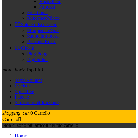
Rastrelliere
Attrezzi
Functional
Reformer-Pilates


Salute e Benessere
Minipiscine Spa
Saune Infrarossi
Poltrone Relax


Giochi
Ping Pong
Bigliardini
more_horiz
Top Link
Tapis Roulant
Cyclette
Spin Bike
Panche
Stazioni multifunzione
shopping_cart
0
Carrello
Carrello

Non ci sono più articoli nel tuo carrello
Home