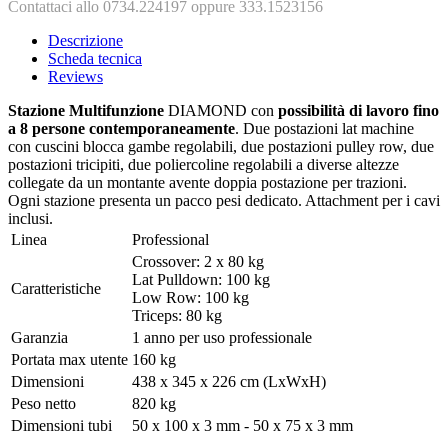
Contattaci allo 0734.224197 oppure 333.1523156
Descrizione
Scheda tecnica
Reviews
Stazione Multifunzione
DIAMOND con
possibilità di lavoro fino
a 8 persone contemporaneamente
. Due postazioni lat machine
con cuscini blocca gambe regolabili, due postazioni pulley row, due
postazioni tricipiti, due poliercoline regolabili a diverse altezze
collegate da un montante avente doppia postazione per trazioni.
Ogni stazione presenta un pacco pesi dedicato. Attachment per i cavi
inclusi.
Linea
Professional
Crossover: 2 x 80 kg
Lat Pulldown: 100 kg
Caratteristiche
Low Row: 100 kg
Triceps: 80 kg
Garanzia
1 anno per uso professionale
Portata max utente
160 kg
Dimensioni
438 x 345 x 226 cm (LxWxH)
Peso netto
820 kg
Dimensioni tubi
50 x 100 x 3 mm - 50 x 75 x 3 mm