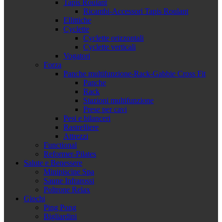
Tapis Roulant
Ricambi-Accessori Tapis Roulant
Ellittiche
Cyclette
Cyclette orizzontali
Cyclette verticali
Vogatori
Forza
Panche multifunzione-Rack-Gabbie Cross Fit
Panche
Rack
Stazioni multifunzione
Prese per cavi
Pesi e bilanceri
Rastrelliere
Attrezzi
Functional
Reformer-Pilates
Salute e Benessere
Minipiscine Spa
Saune Infrarossi
Poltrone Relax
Giochi
Ping Pong
Bigliardini