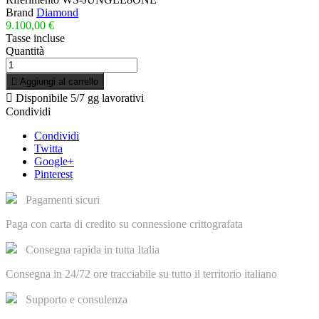
Brand
Diamond
9.100,00 €
Tasse incluse
Quantità

Aggiungi al carrello

Disponibile
5/7 gg lavorativi
Condividi
Condividi
Twitta
Google+
Pinterest
Pagamenti sicuri
Paga con carta di credito su connessione crittografata
Consegna rapida in tutta Italia
Consegna in 24/72 ore tracciabile su tutto il territorio italiano
Supporto e consulenza