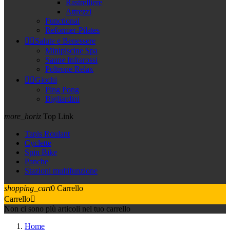
Rastrelliere
Attrezzi
Functional
Reformer-Pilates


Salute e Benessere
Minipiscine Spa
Saune Infrarossi
Poltrone Relax


Giochi
Ping Pong
Bigliardini
more_horiz
Top Link
Tapis Roulant
Cyclette
Spin Bike
Panche
Stazioni multifunzione
shopping_cart
0
Carrello
Carrello

Non ci sono più articoli nel tuo carrello
Home