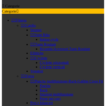

Categorie
Categorie



Fitness


Cardio
Stepper


Spin Bike
Indoor cycle


Tapis Roulant
Ricambi-Accessori Tapis Roulant
Ellittiche


Cyclette
Cyclette orizzontali
Cyclette verticali
Vogatori


Forza


Panche multifunzione-Rack-Gabbie Cross Fit
Panche
Rack
Stazioni multifunzione
Prese per cavi
Pesi e bilanceri