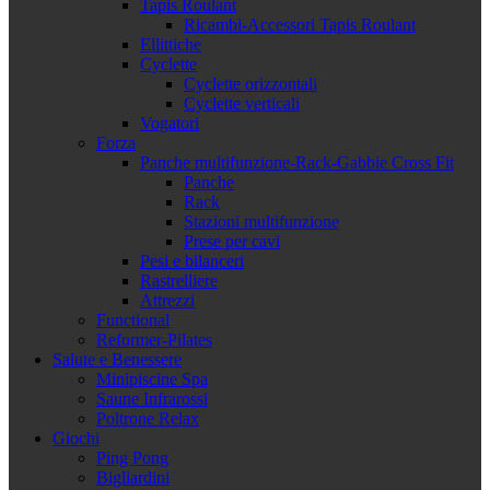
Tapis Roulant
Ricambi-Accessori Tapis Roulant
Ellittiche
Cyclette
Cyclette orizzontali
Cyclette verticali
Vogatori
Forza
Panche multifunzione-Rack-Gabbie Cross Fit
Panche
Rack
Stazioni multifunzione
Prese per cavi
Pesi e bilanceri
Rastrelliere
Attrezzi
Functional
Reformer-Pilates
Salute e Benessere
Minipiscine Spa
Saune Infrarossi
Poltrone Relax
Giochi
Ping Pong
Bigliardini