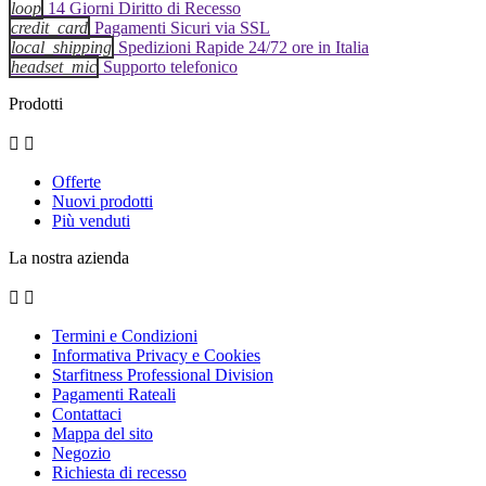
loop
14 Giorni Diritto di Recesso
credit_card
Pagamenti Sicuri via SSL
local_shipping
Spedizioni Rapide 24/72 ore in Italia
headset_mic
Supporto telefonico
Prodotti


Offerte
Nuovi prodotti
Più venduti
La nostra azienda


Termini e Condizioni
Informativa Privacy e Cookies
Starfitness Professional Division
Pagamenti Rateali
Contattaci
Mappa del sito
Negozio
Richiesta di recesso