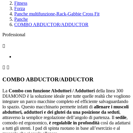
Fitness
Forza
Panche multifunzione-Rack-Gabbie Cross Fit
Panche
COMBO ABDUCTOR/ADDUCTOR
Professional



COMBO ABDUCTOR/ADDUCTOR
La
Combo con funzione Abduttori / Adduttori
della linea 300
DIAMOND è la soluzione ideale per tutte quelle realtà che vogliono
integrare un parco macchine completo ed efficiente salvaguardando
lo spazio. Questo macchinario permette infatti di
allenare i muscoli
abduttori, adduttori e dei glutei da una posizione da seduti
,
attraverso la semplice regolazione dell’angolo di partenza. Il
sedile
,
comodo ed ergonomico,
è regolabile in profondità
così da adattarsi
a tutti gli utenti. I pad di spinta ruotano in base all’esercizio e al