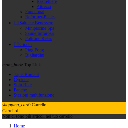
Rastrelliere
Attrezzi
Functional
Reformer-Pilates


Salute e Benessere
Minipiscine Spa
Saune Infrarossi
Poltrone Relax


Giochi
Ping Pong
Bigliardini
more_horiz
Top Link
Tapis Roulant
Cyclette
Spin Bike
Panche
Stazioni multifunzione
shopping_cart
0
Carrello
Carrello

Non ci sono più articoli nel tuo carrello
Home