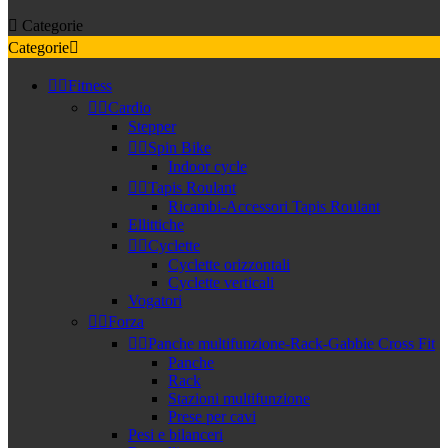

Categorie
Categorie



Fitness


Cardio
Stepper


Spin Bike
Indoor cycle


Tapis Roulant
Ricambi-Accessori Tapis Roulant
Ellittiche


Cyclette
Cyclette orizzontali
Cyclette verticali
Vogatori


Forza


Panche multifunzione-Rack-Gabbie Cross Fit
Panche
Rack
Stazioni multifunzione
Prese per cavi
Pesi e bilanceri