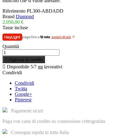
muscolo che si vuole allenare.
Riferimento
PL300-ABDADD
Brand
Diamond
2.050,00 €
Tasse incluse
paga fino a
12 rate
,
scopri di più
Quantità

Aggiungi al carrello

Disponibile
5/7 gg lavorativi
Condividi
Condividi
Twitta
Google+
Pinterest
Pagamenti sicuri
Paga con carta di credito su connessione crittografata
Consegna rapida in tutta Italia