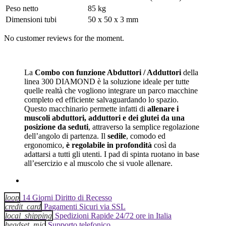
Peso netto
85 kg
Dimensioni tubi
50 x 50 x 3 mm
No customer reviews for the moment.
La
Combo con funzione Abduttori / Adduttori
della
linea 300 DIAMOND è la soluzione ideale per tutte
quelle realtà che vogliono integrare un parco macchine
completo ed efficiente salvaguardando lo spazio.
Questo macchinario permette infatti di
allenare i
muscoli abduttori, adduttori e dei glutei da una
posizione da seduti
, attraverso la semplice regolazione
dell’angolo di partenza. Il
sedile
, comodo ed
ergonomico,
è regolabile in profondità
così da
adattarsi a tutti gli utenti. I pad di spinta ruotano in base
all’esercizio e al muscolo che si vuole allenare.
loop
14 Giorni Diritto di Recesso
credit_card
Pagamenti Sicuri via SSL
local_shipping
Spedizioni Rapide 24/72 ore in Italia
headset_mic
Supporto telefonico