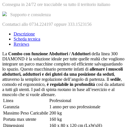
Consegna in 24/72 ore tracciabile su tutto il territorio italiano
Supporto e consulenza
Contattaci allo 0734.224197 oppure 333.1523156
Descrizione
Scheda tecnica
Reviews
La
Combo con funzione Abduttori / Adduttori
della linea 300
DIAMOND è la soluzione ideale per tutte quelle realtà che vogliono
integrare un parco macchine completo ed efficiente salvaguardando
lo spazio. Questo macchinario permette infatti di
allenare i muscoli
abduttori, adduttori e dei glutei da una posizione da seduti
,
attraverso la semplice regolazione dell’angolo di partenza. Il
sedile
,
comodo ed ergonomico,
è regolabile in profondità
così da adattarsi
a tutti gli utenti. I pad di spinta ruotano in base all’esercizio e al
muscolo che si vuole allenare.
Linea
Professional
Garanzia
1 anno per uso professionale
Massimo Peso Caricabile
200 kg
Portata max utente
160 kg
Dimensioni
160 x 80 x 120 cm (LxWxH)