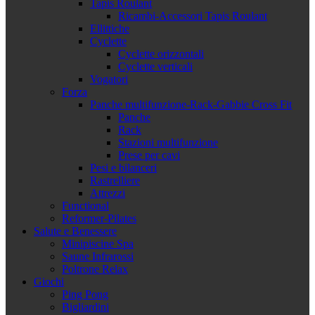
Tapis Roulant
Ricambi-Accessori Tapis Roulant
Ellittiche
Cyclette
Cyclette orizzontali
Cyclette verticali
Vogatori
Forza
Panche multifunzione-Rack-Gabbie Cross Fit
Panche
Rack
Stazioni multifunzione
Prese per cavi
Pesi e bilanceri
Rastrelliere
Attrezzi
Functional
Reformer-Pilates
Salute e Benessere
Minipiscine Spa
Saune Infrarossi
Poltrone Relax
Giochi
Ping Pong
Bigliardini