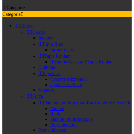

Categorie
Categorie



Fitness


Cardio
Stepper


Spin Bike
Indoor cycle


Tapis Roulant
Ricambi-Accessori Tapis Roulant
Ellittiche


Cyclette
Cyclette orizzontali
Cyclette verticali
Vogatori


Forza


Panche multifunzione-Rack-Gabbie Cross Fit
Panche
Rack
Stazioni multifunzione
Prese per cavi
Pesi e bilanceri