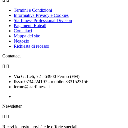


Termini e Condizioni
Informativa Privacy e Cookies
Starfitness Professional Division
Pagamenti Rateali
Contattaci
Mappa del sito
Negozio
Richiesta di recesso
Contattaci


Via G. Leti, 72 - 63900 Fermo (FM)
fisso: 0734224197 - mobile: 3331523156
fermo@starfitness.it
Newsletter


Ricevi le nostre novità e le offerte speciali