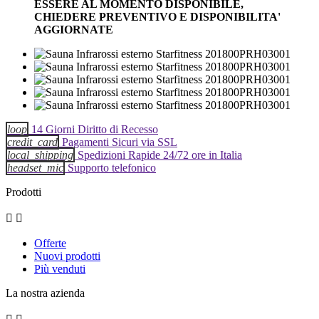
ESSERE AL MOMENTO DISPONIBILE,
CHIEDERE PREVENTIVO E DISPONIBILITA'
AGGIORNATE
loop
14 Giorni Diritto di Recesso
credit_card
Pagamenti Sicuri via SSL
local_shipping
Spedizioni Rapide 24/72 ore in Italia
headset_mic
Supporto telefonico
Prodotti


Offerte
Nuovi prodotti
Più venduti
La nostra azienda