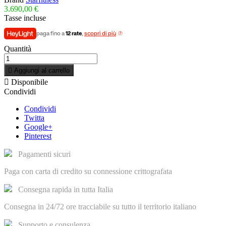
3.690,00 €
Tasse incluse
paga fino a
12 rate
,
scopri di più
Quantità

Aggiungi al carrello

Disponibile
Condividi
Condividi
Twitta
Google+
Pinterest
Pagamenti sicuri
Paga con carta di credito su connessione crittografata
Consegna rapida in tutta Italia
Consegna in 24/72 ore tracciabile su tutto il territorio italiano
Supporto e consulenza