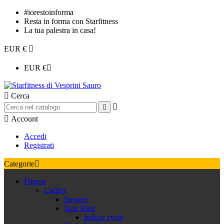
#iorestoinforma
Resta in forma con Starfitness
La tua palestra in casa!
EUR €

EUR €


Cerca



Account
Accedi
Registrati
Categorie

Fitness
Cardio
Stepper
Spin Bike
Indoor cycle