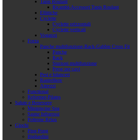
Tapis Roulant
Ricambi-Accessori Tapis Roulant
Ellittiche
Cyclette
Cyclette orizzontali
Cyclette verticali
Vogatori
Forza
Panche multifunzione-Rack-Gabbie Cross Fit
Panche
Rack
Stazioni multifunzione
Prese per cavi
Pesi e bilanceri
Rastrelliere
Attrezzi
Functional
Reformer-Pilates
Salute e Benessere
Minipiscine Spa
Saune Infrarossi
Poltrone Relax
Giochi
Ping Pong
Bigliardini