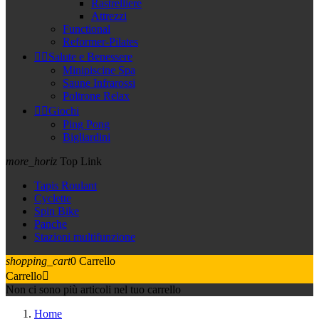
Rastrelliere
Attrezzi
Functional
Reformer-Pilates


Salute e Benessere
Minipiscine Spa
Saune Infrarossi
Poltrone Relax


Giochi
Ping Pong
Bigliardini
more_horiz
Top Link
Tapis Roulant
Cyclette
Spin Bike
Panche
Stazioni multifunzione
shopping_cart
0
Carrello
Carrello

Non ci sono più articoli nel tuo carrello
Home