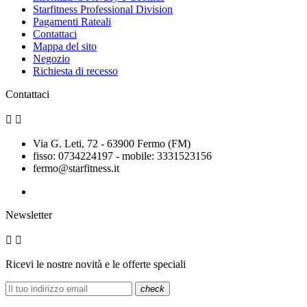
Starfitness Professional Division
Pagamenti Rateali
Contattaci
Mappa del sito
Negozio
Richiesta di recesso
Contattaci


Via G. Leti, 72 - 63900 Fermo (FM)
fisso: 0734224197 - mobile: 3331523156
fermo@starfitness.it
Newsletter


Ricevi le nostre novità e le offerte speciali
check