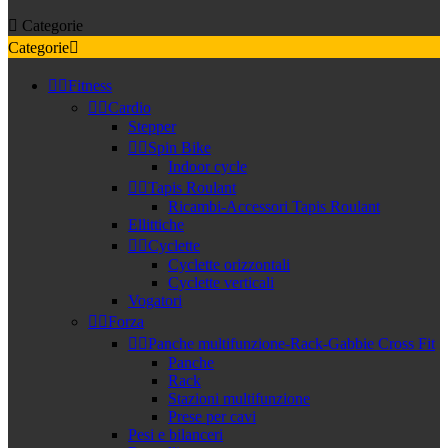

Categorie
Categorie



Fitness


Cardio
Stepper


Spin Bike
Indoor cycle


Tapis Roulant
Ricambi-Accessori Tapis Roulant
Ellittiche


Cyclette
Cyclette orizzontali
Cyclette verticali
Vogatori


Forza


Panche multifunzione-Rack-Gabbie Cross Fit
Panche
Rack
Stazioni multifunzione
Prese per cavi
Pesi e bilanceri