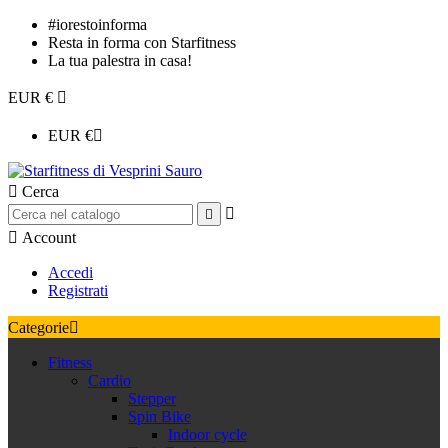
#iorestoinforma
Resta in forma con Starfitness
La tua palestra in casa!
EUR €

EUR €


Cerca



Account
Accedi
Registrati
Categorie

Fitness
Cardio
Stepper
Spin Bike
Indoor cycle