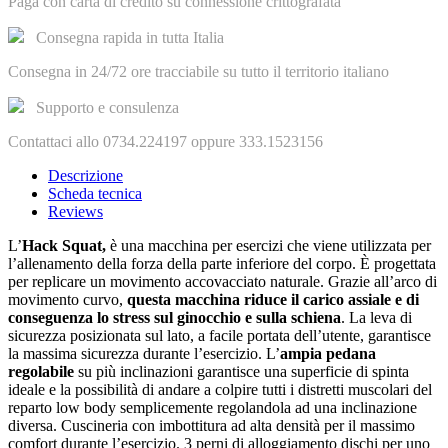
Paga con carta di credito su connessione crittografata
Consegna rapida in tutta Italia
Consegna in 24/72 ore tracciabile su tutto il territorio italiano
Supporto e consulenza
Contattaci allo 0734.224197 oppure 333.1523156
Descrizione
Scheda tecnica
Reviews
L’
Hack Squat,
è una macchina per esercizi che viene utilizzata per
l’allenamento della forza della parte inferiore del corpo. È progettata
per replicare un movimento accovacciato naturale. Grazie all’arco di
movimento curvo,
questa macchina riduce il carico assiale e di
conseguenza lo stress sul ginocchio e sulla schiena
. La leva di
sicurezza posizionata sul lato, a facile portata dell’utente, garantisce
la massima sicurezza durante l’esercizio. L’
ampia pedana
regolabile
su più inclinazioni garantisce una superficie di spinta
ideale e la possibilità di andare a colpire tutti i distretti muscolari del
reparto low body semplicemente regolandola ad una inclinazione
diversa. Cuscineria con imbottitura ad alta densità per il massimo
comfort durante l’esercizio. 3 perni di alloggiamento dischi per uno