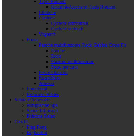
Tapis Roulant
Ricambi-Accessori Tapis Roulant
Ellittiche
Cyclette
Cyclette orizzontali
Cyclette verticali
Vogatori
Forza
Panche multifunzione-Rack-Gabbie Cross Fit
Panche
Rack
Stazioni multifunzione
Prese per cavi
Pesi e bilanceri
Rastrelliere
Attrezzi
Functional
Reformer-Pilates
Salute e Benessere
Minipiscine Spa
Saune Infrarossi
Poltrone Relax
Giochi
Ping Pong
Bigliardini