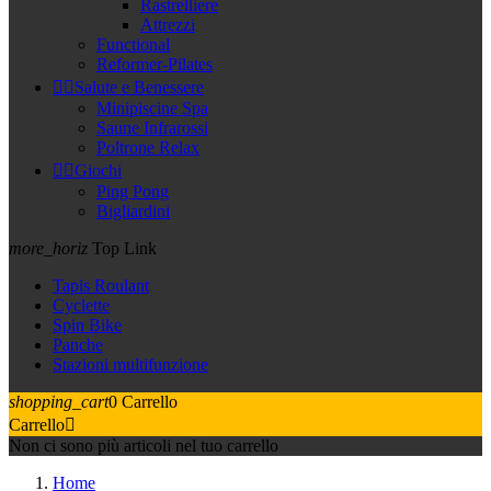
Rastrelliere
Attrezzi
Functional
Reformer-Pilates


Salute e Benessere
Minipiscine Spa
Saune Infrarossi
Poltrone Relax


Giochi
Ping Pong
Bigliardini
more_horiz
Top Link
Tapis Roulant
Cyclette
Spin Bike
Panche
Stazioni multifunzione
shopping_cart
0
Carrello
Carrello

Non ci sono più articoli nel tuo carrello
Home