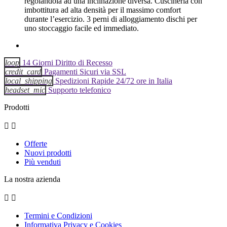
regolandola ad una inclinazione diversa. Cuscineria con
imbottitura ad alta densità per il massimo comfort
durante l’esercizio. 3 perni di alloggiamento dischi per
uno stoccaggio facile ed immediato.
loop
14 Giorni Diritto di Recesso
credit_card
Pagamenti Sicuri via SSL
local_shipping
Spedizioni Rapide 24/72 ore in Italia
headset_mic
Supporto telefonico
Prodotti


Offerte
Nuovi prodotti
Più venduti
La nostra azienda


Termini e Condizioni
Informativa Privacy e Cookies