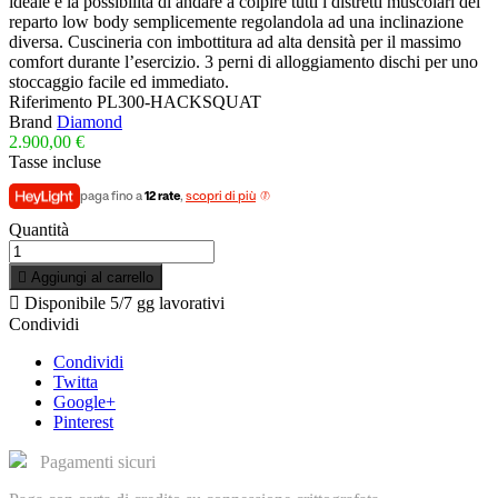
ideale e la possibilità di andare a colpire tutti i distretti muscolari del
reparto low body semplicemente regolandola ad una inclinazione
diversa. Cuscineria con imbottitura ad alta densità per il massimo
comfort durante l’esercizio. 3 perni di alloggiamento dischi per uno
stoccaggio facile ed immediato.
Riferimento
PL300-HACKSQUAT
Brand
Diamond
2.900,00 €
Tasse incluse
paga fino a
12 rate
,
scopri di più
Quantità

Aggiungi al carrello

Disponibile
5/7 gg lavorativi
Condividi
Condividi
Twitta
Google+
Pinterest
Pagamenti sicuri