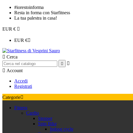
#iorestoinforma
Resta in forma con Starfitness
La tua palestra in casa!
EUR €

EUR €


Cerca



Account
Accedi
Registrati
Categorie

Fitness
Cardio
Stepper
Spin Bike
Indoor cycle