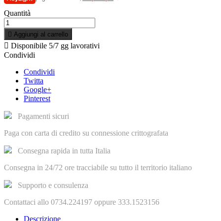
Quantità

Aggiungi al carrello

Disponibile
5/7 gg lavorativi
Condividi
Condividi
Twitta
Google+
Pinterest
Pagamenti sicuri
Paga con carta di credito su connessione crittografata
Consegna rapida in tutta Italia
Consegna in 24/72 ore tracciabile su tutto il territorio italiano
Supporto e consulenza
Contattaci allo 0734.224197 oppure 333.1523156
Descrizione