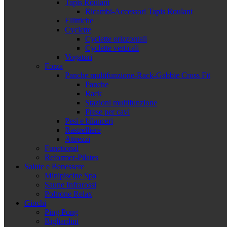
Tapis Roulant
Ricambi-Accessori Tapis Roulant
Ellittiche
Cyclette
Cyclette orizzontali
Cyclette verticali
Vogatori
Forza
Panche multifunzione-Rack-Gabbie Cross Fit
Panche
Rack
Stazioni multifunzione
Prese per cavi
Pesi e bilanceri
Rastrelliere
Attrezzi
Functional
Reformer-Pilates
Salute e Benessere
Minipiscine Spa
Saune Infrarossi
Poltrone Relax
Giochi
Ping Pong
Bigliardini