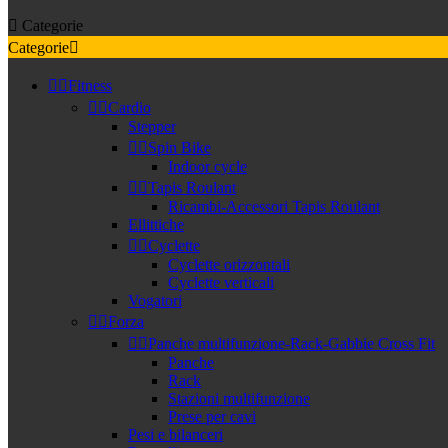

Categorie
Categorie



Fitness


Cardio
Stepper


Spin Bike
Indoor cycle


Tapis Roulant
Ricambi-Accessori Tapis Roulant
Ellittiche


Cyclette
Cyclette orizzontali
Cyclette verticali
Vogatori


Forza


Panche multifunzione-Rack-Gabbie Cross Fit
Panche
Rack
Stazioni multifunzione
Prese per cavi
Pesi e bilanceri