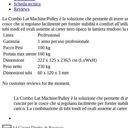
Scheda tecnica
Reviews
La Combo Lat Machine/Pulley è la soluzione che permette di avere una
cosce che si regolano facilmente per fornire stabilità e comfort all’utili
tubi tondi ed ovali assieme al carter nero opaco in lamiera rendono l
Linea
Professional
Garanzia
1 anno per uso professionale
Pacco Pesi
100 kg
Portata max utente
160 kg
Dimensioni
222 x 125 x 236,5 cm (LxWxH)
Peso netto
230 kg
Dimensioni tubi
60 x 120 x 3 mm
No customer reviews for the moment.
La Combo Lat Machine/Pulley è la soluzione che permette di ave
cuscini per le cosce che si regolano facilmente per fornire stabili
carico. La combinazione di tubi tondi ed ovali assieme al carte
loop
14 Giorni Diritto di Recesso