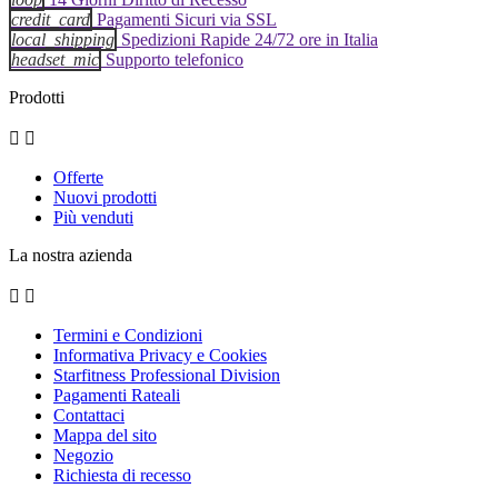
credit_card
Pagamenti Sicuri via SSL
local_shipping
Spedizioni Rapide 24/72 ore in Italia
headset_mic
Supporto telefonico
Prodotti


Offerte
Nuovi prodotti
Più venduti
La nostra azienda


Termini e Condizioni
Informativa Privacy e Cookies
Starfitness Professional Division
Pagamenti Rateali
Contattaci
Mappa del sito
Negozio
Richiesta di recesso