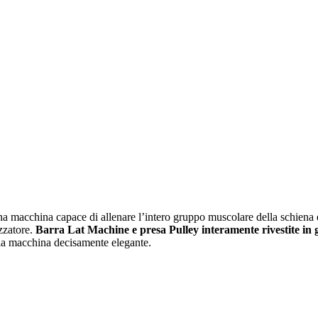
 macchina capace di allenare l’intero gruppo muscolare della schiena e d
izzatore.
Barra Lat Machine e presa Pulley interamente rivestite i
 la macchina decisamente elegante.