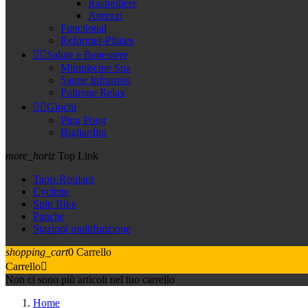
Rastrelliere
Attrezzi
Functional
Reformer-Pilates


Salute e Benessere
Minipiscine Spa
Saune Infrarossi
Poltrone Relax


Giochi
Ping Pong
Bigliardini
more_horiz
Top Link
Tapis Roulant
Cyclette
Spin Bike
Panche
Stazioni multifunzione
shopping_cart
0
Carrello
Carrello

Non ci sono più articoli nel tuo carrello
Home