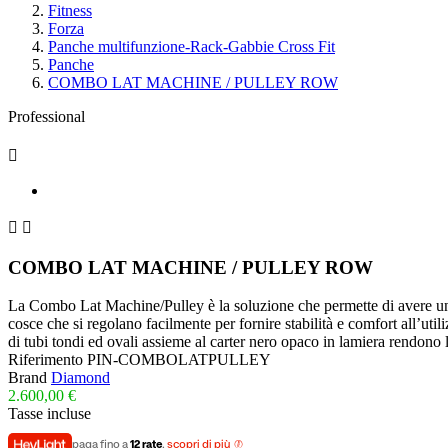
Fitness
Forza
Panche multifunzione-Rack-Gabbie Cross Fit
Panche
COMBO LAT MACHINE / PULLEY ROW
Professional



COMBO LAT MACHINE / PULLEY ROW
La Combo Lat Machine/Pulley è la soluzione che permette di avere una
cosce che si regolano facilmente per fornire stabilità e comfort all’util
di tubi tondi ed ovali assieme al carter nero opaco in lamiera rendono
Riferimento
PIN-COMBOLATPULLEY
Brand
Diamond
2.600,00 €
Tasse incluse
paga fino a
12 rate
,
scopri di più