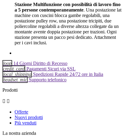
Stazione Multifunzione con possibilità di lavoro fino
a 5 persone
contemporaneamente
. Una postazione lat
machine con cuscini blocca gambe regolabili, una
postazione pulley row, una postazione tricipiti, due
poliercoline regolabili a diverse altezza collegate da un
montante avente doppia postazione per trazioni. Ogni
stazione presenta un pacco pesi dedicato. Attachment
per i cavi inclusi.
loop
14 Giorni Diritto di Recesso
credit_card
Pagamenti Sicuri via SSL
local_shipping
Spedizioni Rapide 24/72 ore in Italia
headset_mic
Supporto telefonico
Prodotti


Offerte
Nuovi prodotti
Più venduti
La nostra azienda