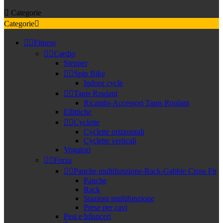

Categorie
Categorie



Fitness


Cardio
Stepper


Spin Bike
Indoor cycle


Tapis Roulant
Ricambi-Accessori Tapis Roulant
Ellittiche


Cyclette
Cyclette orizzontali
Cyclette verticali
Vogatori


Forza


Panche multifunzione-Rack-Gabbie Cross Fit
Panche
Rack
Stazioni multifunzione
Prese per cavi
Pesi e bilanceri