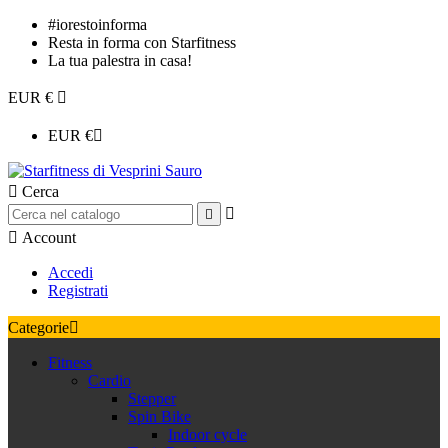
#iorestoinforma
Resta in forma con Starfitness
La tua palestra in casa!
EUR €

EUR €


Cerca



Account
Accedi
Registrati
Categorie

Fitness
Cardio
Stepper
Spin Bike
Indoor cycle