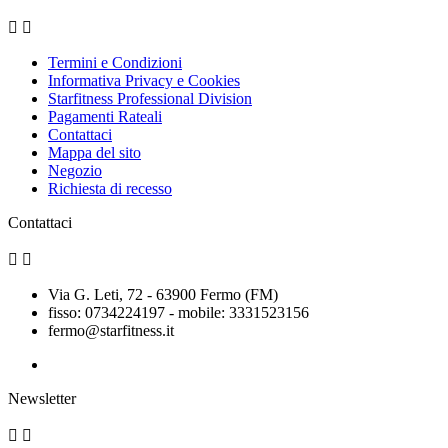


Termini e Condizioni
Informativa Privacy e Cookies
Starfitness Professional Division
Pagamenti Rateali
Contattaci
Mappa del sito
Negozio
Richiesta di recesso
Contattaci


Via G. Leti, 72 - 63900 Fermo (FM)
fisso: 0734224197 - mobile: 3331523156
fermo@starfitness.it
Newsletter

