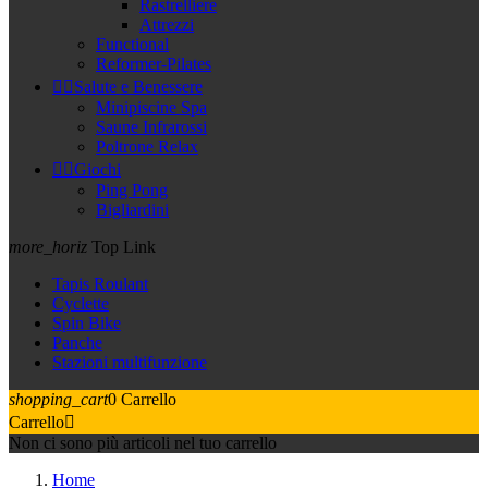
Rastrelliere
Attrezzi
Functional
Reformer-Pilates


Salute e Benessere
Minipiscine Spa
Saune Infrarossi
Poltrone Relax


Giochi
Ping Pong
Bigliardini
more_horiz
Top Link
Tapis Roulant
Cyclette
Spin Bike
Panche
Stazioni multifunzione
shopping_cart
0
Carrello
Carrello

Non ci sono più articoli nel tuo carrello
Home