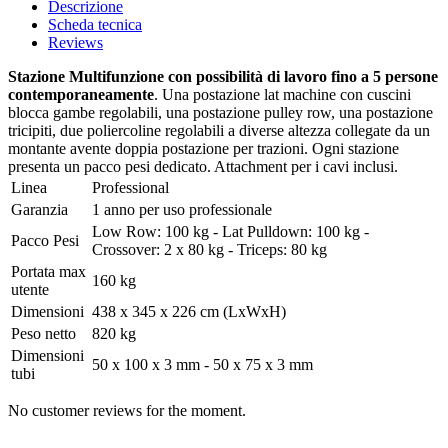
Descrizione
Scheda tecnica
Reviews
Stazione Multifunzione con possibilità di lavoro fino a 5 persone
contemporaneamente
. Una postazione lat machine con cuscini
blocca gambe regolabili, una postazione pulley row, una postazione
tricipiti, due poliercoline regolabili a diverse altezza collegate da un
montante avente doppia postazione per trazioni. Ogni stazione
presenta un pacco pesi dedicato. Attachment per i cavi inclusi.
Linea
Professional
Garanzia
1 anno per uso professionale
Low Row: 100 kg - Lat Pulldown: 100 kg -
Pacco Pesi
Crossover: 2 x 80 kg - Triceps: 80 kg
Portata max
160 kg
utente
Dimensioni
438 x 345 x 226 cm (LxWxH)
Peso netto
820 kg
Dimensioni
50 x 100 x 3 mm - 50 x 75 x 3 mm
tubi
No customer reviews for the moment.