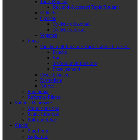
Tapis Roulant
Ricambi-Accessori Tapis Roulant
Ellittiche
Cyclette
Cyclette orizzontali
Cyclette verticali
Vogatori
Forza
Panche multifunzione-Rack-Gabbie Cross Fit
Panche
Rack
Stazioni multifunzione
Prese per cavi
Pesi e bilanceri
Rastrelliere
Attrezzi
Functional
Reformer-Pilates
Salute e Benessere
Minipiscine Spa
Saune Infrarossi
Poltrone Relax
Giochi
Ping Pong
Bigliardini