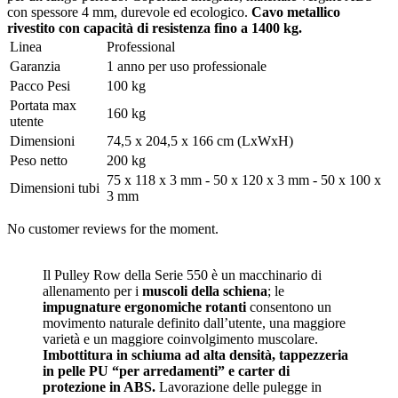
con spessore 4 mm, durevole ed ecologico.
Cavo metallico
rivestito con capacità di resistenza fino a 1400 kg.
Linea
Professional
Garanzia
1 anno per uso professionale
Pacco Pesi
100 kg
Portata max
160 kg
utente
Dimensioni
74,5 x 204,5 x 166 cm (LxWxH)
Peso netto
200 kg
75 x 118 x 3 mm - 50 x 120 x 3 mm - 50 x 100 x
Dimensioni tubi
3 mm
No customer reviews for the moment.
Il Pulley Row della Serie 550 è un macchinario di
allenamento per i
muscoli della schiena
; le
impugnature ergonomiche rotanti
consentono un
movimento naturale definito dall’utente, una maggiore
varietà e un maggiore coinvolgimento muscolare.
Imbottitura in schiuma ad alta densità, tappezzeria
in pelle PU “per arredamenti” e carter di
protezione in ABS.
Lavorazione delle pulegge in