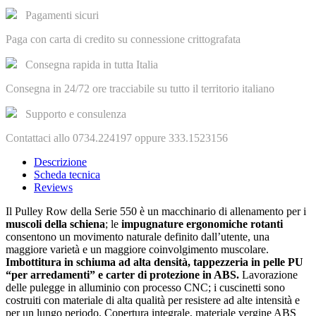
Pagamenti sicuri
Paga con carta di credito su connessione crittografata
Consegna rapida in tutta Italia
Consegna in 24/72 ore tracciabile su tutto il territorio italiano
Supporto e consulenza
Contattaci allo 0734.224197 oppure 333.1523156
Descrizione
Scheda tecnica
Reviews
Il Pulley Row della Serie 550 è un macchinario di allenamento per i
muscoli della schiena
; le
impugnature ergonomiche rotanti
consentono un movimento naturale definito dall’utente, una
maggiore varietà e un maggiore coinvolgimento muscolare.
Imbottitura in schiuma ad alta densità, tappezzeria in pelle PU
“per arredamenti” e carter di protezione in ABS.
Lavorazione
delle pulegge in alluminio con processo CNC; i cuscinetti sono
costruiti con materiale di alta qualità per resistere ad alte intensità e
per un lungo periodo. Copertura integrale, materiale vergine ABS