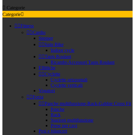

Categorie
Categorie



Fitness


Cardio
Stepper


Spin Bike
Indoor cycle


Tapis Roulant
Ricambi-Accessori Tapis Roulant
Ellittiche


Cyclette
Cyclette orizzontali
Cyclette verticali
Vogatori


Forza


Panche multifunzione-Rack-Gabbie Cross Fit
Panche
Rack
Stazioni multifunzione
Prese per cavi
Pesi e bilanceri