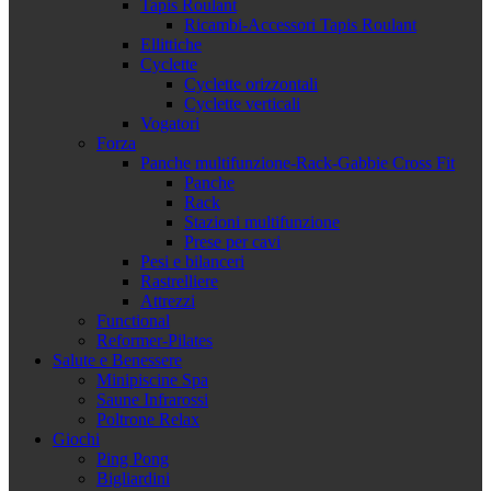
Tapis Roulant
Ricambi-Accessori Tapis Roulant
Ellittiche
Cyclette
Cyclette orizzontali
Cyclette verticali
Vogatori
Forza
Panche multifunzione-Rack-Gabbie Cross Fit
Panche
Rack
Stazioni multifunzione
Prese per cavi
Pesi e bilanceri
Rastrelliere
Attrezzi
Functional
Reformer-Pilates
Salute e Benessere
Minipiscine Spa
Saune Infrarossi
Poltrone Relax
Giochi
Ping Pong
Bigliardini