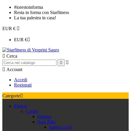
#iorestoinforma
Resta in forma con Starfitness
La tua palestra in casa!
EUR €

EUR €


Cerca



Account
Accedi
Registrati
Categorie

Fitness
Cardio
Stepper
Spin Bike
Indoor cycle