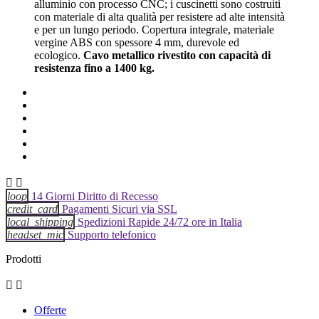
alluminio con processo CNC; i cuscinetti sono costruiti
con materiale di alta qualità per resistere ad alte intensità
e per un lungo periodo. Copertura integrale, materiale
vergine ABS con spessore 4 mm, durevole ed
ecologico.
Cavo metallico rivestito con capacità di
resistenza fino a 1400 kg.


loop
14 Giorni Diritto di Recesso
credit_card
Pagamenti Sicuri via SSL
local_shipping
Spedizioni Rapide 24/72 ore in Italia
headset_mic
Supporto telefonico
Prodotti


Offerte