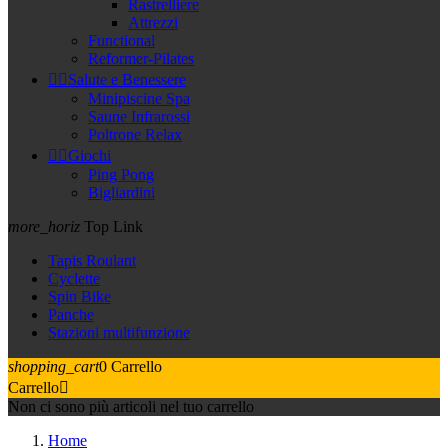
Rastrelliere
Attrezzi
Functional
Reformer-Pilates


Salute e Benessere
Minipiscine Spa
Saune Infrarossi
Poltrone Relax


Giochi
Ping Pong
Bigliardini
more_horiz
Top Link
Tapis Roulant
Cyclette
Spin Bike
Panche
Stazioni multifunzione
shopping_cart
0
Carrello
Carrello

Non ci sono più articoli nel tuo carrello
Home