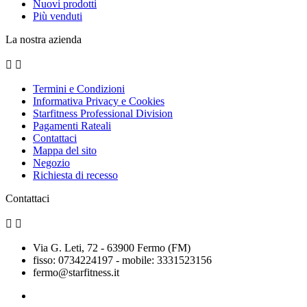
Nuovi prodotti
Più venduti
La nostra azienda


Termini e Condizioni
Informativa Privacy e Cookies
Starfitness Professional Division
Pagamenti Rateali
Contattaci
Mappa del sito
Negozio
Richiesta di recesso
Contattaci


Via G. Leti, 72 - 63900 Fermo (FM)
fisso: 0734224197 - mobile: 3331523156
fermo@starfitness.it