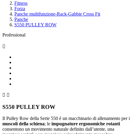
Fitness
Forza
Panche multifunzione-Rack-Gabbie Cross Fit
Panche
S550 PULLEY ROW
Professional



S550 PULLEY ROW
Il Pulley Row della Serie 550 è un macchinario di allenamento per i
muscoli della schiena
; le
impugnature ergonomiche rotanti
consentono un movimento naturale definito dall’utente, una