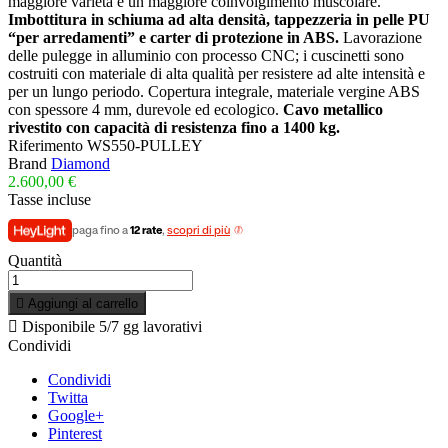
maggiore varietà e un maggiore coinvolgimento muscolare.
Imbottitura in schiuma ad alta densità, tappezzeria in pelle PU
“per arredamenti” e carter di protezione in ABS.
Lavorazione
delle pulegge in alluminio con processo CNC; i cuscinetti sono
costruiti con materiale di alta qualità per resistere ad alte intensità e
per un lungo periodo. Copertura integrale, materiale vergine ABS
con spessore 4 mm, durevole ed ecologico.
Cavo metallico
rivestito con capacità di resistenza fino a 1400 kg.
Riferimento
WS550-PULLEY
Brand
Diamond
2.600,00 €
Tasse incluse
paga fino a
12 rate
,
scopri di più
Quantità

Aggiungi al carrello

Disponibile
5/7 gg lavorativi
Condividi
Condividi
Twitta
Google+
Pinterest