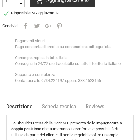

Aggiungi al carrello

Disponibile
5/7 gg lavorativi
Condividi
Pagamenti sicuri
Paga con carta di credito su connessione crittografata
Consegna rapida in tutta Italia
Consegna in 24/72 ore tracciabile su tutto il territorio italiano
Supporto e consulenza
Contattaci allo 0734.224197 oppure 333.1523156
Descrizione
Scheda tecnica
Reviews
La Shoulder Press della Serie550 presenta delle
impugnature a
doppia posizione
che aumentano il comfort e le possibilità di
utilizzo da parte del cliente. Il sedile regolabile offre un ampio