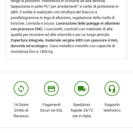
range di posizioni. Imbottitura in schiuma ad alta densità,
tappezzeria in pelle PU “per arredamenti” e carter di protezione in
ABS. Il sedile è realizzato con struttura del braccio a
parallelogramma in lega di alluminio, regolazione della molla di
torsione, comoda e sicura.
Lavorazione delle pulegge in alluminio
con processo CNC
; i cuscinetti, costruiti con materiale di alta
qualità per resistere ad alte intensità e per un lungo periodo.
Copertura integrale, materiale vergine ABS con spessore 4 mm,
durevole ed ecologico.
Cavo metallico rivestito con capacità di
resistenza fino a 1400 kg.
loop
credit_card
local_shipping
headset_mic
14 Giorni
Pagamenti
Spedizioni
Supporto
Diritto di
Sicuri via SSL
Rapide 24/72
telefonico
Recesso
ore in Italia