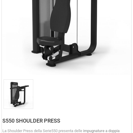
S550 SHOULDER PRESS
La Shoulder Press della Serie550 presenta delle
impugnature a doppia