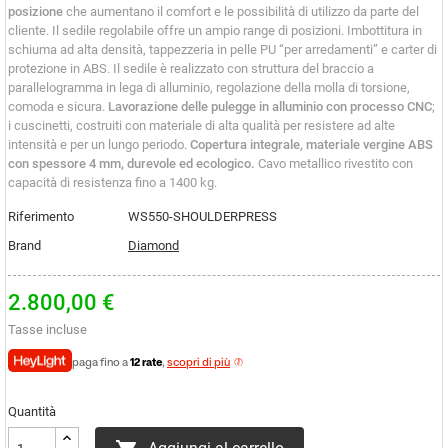
posizione
che aumentano il comfort e le possibilità di utilizzo da parte del
cliente. Il sedile regolabile offre un ampio range di posizioni. Imbottitura in
schiuma ad alta densità, tappezzeria in pelle PU “per arredamenti” e carter di
protezione in ABS. Il sedile è realizzato con struttura del braccio a
parallelogramma in lega di alluminio, regolazione della molla di torsione,
comoda e sicura.
Lavorazione delle pulegge in alluminio con processo CNC
;
i cuscinetti, costruiti con materiale di alta qualità per resistere ad alte
intensità e per un lungo periodo.
Copertura integrale, materiale vergine ABS
con spessore 4 mm, durevole ed ecologico.
Cavo metallico rivestito con
capacità di resistenza fino a 1400 kg.
Riferimento
WS550-SHOULDERPRESS
Brand
Diamond
2.800,00 €
Tasse incluse
paga fino a
12 rate
,
scopri di più
Quantità