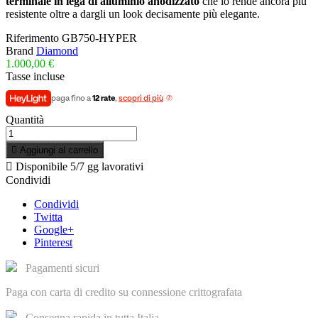
terminale in lega di alluminio anodizzato
che lo rende ancora più
resistente oltre a dargli un look decisamente più elegante.
Riferimento
GB750-HYPER
Brand
Diamond
1.000,00 €
Tasse incluse
paga fino a
12 rate
,
scopri di più
Quantità

Aggiungi al carrello

Disponibile
5/7 gg lavorativi
Condividi
Condividi
Twitta
Google+
Pinterest
Pagamenti sicuri
Paga con carta di credito su connessione crittografata
Consegna rapida in tutta Italia