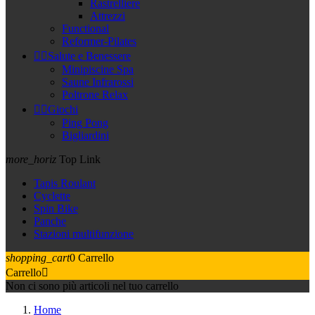
Rastrelliere
Attrezzi
Functional
Reformer-Pilates


Salute e Benessere
Minipiscine Spa
Saune Infrarossi
Poltrone Relax


Giochi
Ping Pong
Bigliardini
more_horiz
Top Link
Tapis Roulant
Cyclette
Spin Bike
Panche
Stazioni multifunzione
shopping_cart
0
Carrello
Carrello

Non ci sono più articoli nel tuo carrello
Home