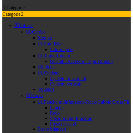

Categorie
Categorie



Fitness


Cardio
Stepper


Spin Bike
Indoor cycle


Tapis Roulant
Ricambi-Accessori Tapis Roulant
Ellittiche


Cyclette
Cyclette orizzontali
Cyclette verticali
Vogatori


Forza


Panche multifunzione-Rack-Gabbie Cross Fit
Panche
Rack
Stazioni multifunzione
Prese per cavi
Pesi e bilanceri