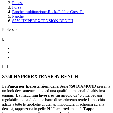
Fitness
Forza
Panche multifunzione-Rack-Gabbie Cross Fit
Panche
S750 HYPEREXTENSION BENCH
Professional



S750 HYPEREXTENSION BENCH
La
Panca per Iperestensioni della Serie 750
DIAMOND presenta
un look decisamente unico ed una qualità di materiali di altissima
gamma.
La macchina lavora su un angolo di 45
°. La pedana
regolabile dotata di doppie barre di scorrimento rende la macchina
adatta a tutte le tipologie di utente. Imbottitura in schiuma ad alta
densità, tappezzeria in pelle PU “per arredamenti”.
Tappo