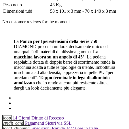
Peso netto
43 Kg
Dimensioni tubi
58 x 101 x 3 mm - 70 x 140 x 3 mm
No customer reviews for the moment.
La
Panca per Iperestensioni della Serie 750
DIAMOND presenta un look decisamente unico ed
una qualità di materiali di altissima gamma.
La
macchina lavora su un angolo di 45
°. La pedana
regolabile dotata di doppie barre di scorrimento rende la
macchina adatta a tutte le tipologie di utente. Imbottitura
in schiuma ad alta densità, tappezzeria in pelle PU “per
arredamenti”.
Tappo terminale in lega di alluminio
anodizzato
che lo rende ancora più resistente oltre a
dargli un look decisamente più elegante.
loop
14 Giorni Diritto di Recesso
credit_card
Pagamenti Sicuri via SSL
local_shipping
Spedizioni Rapide 24/72 ore in Italia