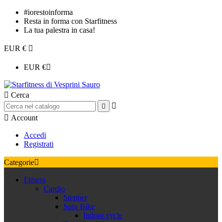
#iorestoinforma
Resta in forma con Starfitness
La tua palestra in casa!
EUR €

EUR €


Cerca



Account
Accedi
Registrati
Categorie

Fitness
Cardio
Stepper
Spin Bike
Indoor cycle