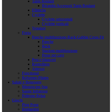
Tapis Roulant
Ricambi-Accessori Tapis Roulant
Ellittiche
Cyclette
Cyclette orizzontali
Cyclette verticali
Vogatori
Forza
Panche multifunzione-Rack-Gabbie Cross Fit
Panche
Rack
Stazioni multifunzione
Prese per cavi
Pesi e bilanceri
Rastrelliere
Attrezzi
Functional
Reformer-Pilates
Salute e Benessere
Minipiscine Spa
Saune Infrarossi
Poltrone Relax
Giochi
Ping Pong
Bigliardini