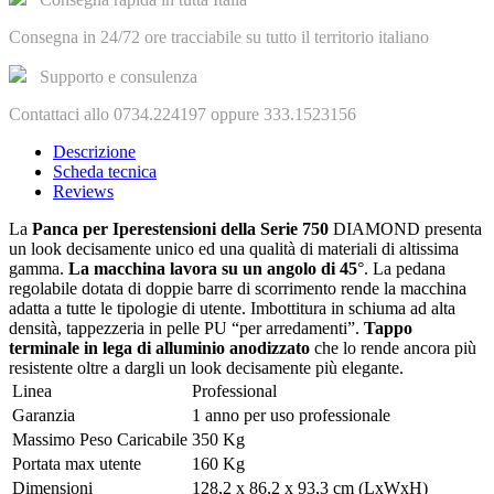
Consegna in 24/72 ore tracciabile su tutto il territorio italiano
Supporto e consulenza
Contattaci allo 0734.224197 oppure 333.1523156
Descrizione
Scheda tecnica
Reviews
La
Panca per Iperestensioni della Serie 750
DIAMOND presenta
un look decisamente unico ed una qualità di materiali di altissima
gamma.
La macchina lavora su un angolo di 45
°. La pedana
regolabile dotata di doppie barre di scorrimento rende la macchina
adatta a tutte le tipologie di utente. Imbottitura in schiuma ad alta
densità, tappezzeria in pelle PU “per arredamenti”.
Tappo
terminale in lega di alluminio anodizzato
che lo rende ancora più
resistente oltre a dargli un look decisamente più elegante.
Linea
Professional
Garanzia
1 anno per uso professionale
Massimo Peso Caricabile
350 Kg
Portata max utente
160 Kg
Dimensioni
128,2 x 86,2 x 93,3 cm (LxWxH)