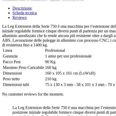
Descrizione
Scheda tecnica
Reviews
La Leg Extension della Serie 750 è una macchina per l’estensione del
iniziale regolabile fornisce cinque diversi punti di partenza per un ma
alluminio anodizzato che lo rende ancora più resistente oltre a dargli
ABS. Lavorazione delle pulegge in alluminio con processo CNC; i cuscinet
di resistenza fino a 1400 kg.
Linea
Professional
Garanzia
1 anno per uso professionale
Pacco Pesi
90 Kg
Massimo Peso Caricabile
160 kg
Dimensioni
160 x 105 x 161 cm (LxWxH)
Peso netto
210 kg
Dimensioni tubi
75 x 130 x 3 mm - 58 x 101 x 3 mm - 70 
No customer reviews for the moment.
La Leg Extension della Serie 750 è una macchina per l’estensio
posizione iniziale regolabile fornisce cinque diversi punti di p