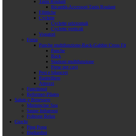
Tapis Roulant
Ricambi-Accessori Tapis Roulant
Ellittiche
Cyclette
Cyclette orizzontali
Cyclette verticali
Vogatori
Forza
Panche multifunzione-Rack-Gabbie Cross Fit
Panche
Rack
Stazioni multifunzione
Prese per cavi
Pesi e bilanceri
Rastrelliere
Attrezzi
Functional
Reformer-Pilates
Salute e Benessere
Minipiscine Spa
Saune Infrarossi
Poltrone Relax
Giochi
Ping Pong
Bigliardini