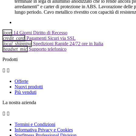
terminale in lega di alluminio anodizzato che lo rende ancora piu
arredamenti” e carter di protezione in ABS. Lavorazione delle pul
lungo periodo. Cavo metallico rivestito con capacità di resisten
loop
14 Giorni Diritto di Recesso
credit_card
Pagamenti Sicuri via SSL
local_shipping
Spedizioni Rapide 24/72 ore in Italia
headset_mic
Supporto telefonico
Prodotti


Offerte
Nuovi prodotti
Più venduti
La nostra azienda


Termini e Condizioni
Informativa Privacy e Cookies
Starfitness Professional Division