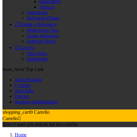
Rastrelliere
Attrezzi
Functional
Reformer-Pilates


Salute e Benessere
Minipiscine Spa
Saune Infrarossi
Poltrone Relax


Giochi
Ping Pong
Bigliardini
more_horiz
Top Link
Tapis Roulant
Cyclette
Spin Bike
Panche
Stazioni multifunzione
shopping_cart
0
Carrello
Carrello

Non ci sono più articoli nel tuo carrello
Home