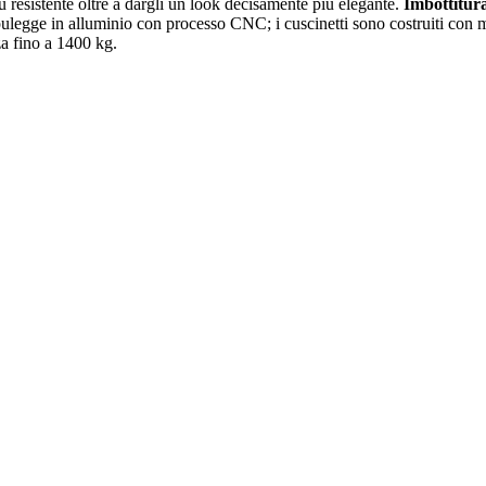
̀ resistente oltre a dargli un look decisamente più elegante.
Imbottitura
egge in alluminio con processo CNC; i cuscinetti sono costruiti con materi
za fino a 1400 kg.