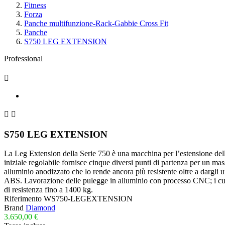
Fitness
Forza
Panche multifunzione-Rack-Gabbie Cross Fit
Panche
S750 LEG EXTENSION
Professional



S750 LEG EXTENSION
La Leg Extension della Serie 750 è una macchina per l’estensione del
iniziale regolabile fornisce cinque diversi punti di partenza per un ma
alluminio anodizzato che lo rende ancora più resistente oltre a dargli
ABS. Lavorazione delle pulegge in alluminio con processo CNC; i cuscinet
di resistenza fino a 1400 kg.
Riferimento
WS750-LEGEXTENSION
Brand
Diamond
3.650,00 €