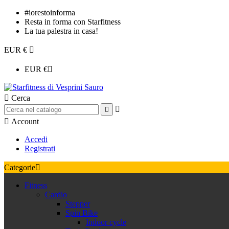
#iorestoinforma
Resta in forma con Starfitness
La tua palestra in casa!
EUR €

EUR €


Cerca



Account
Accedi
Registrati
Categorie

Fitness
Cardio
Stepper
Spin Bike
Indoor cycle