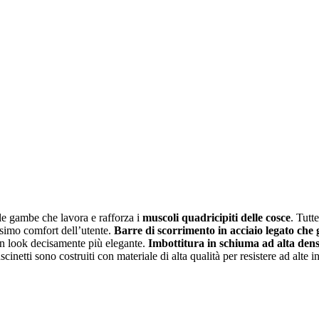
le gambe che lavora e rafforza i
muscoli quadricipiti delle cosce
. Tutt
ssimo comfort dell’utente.
Barre di scorrimento in acciaio legato che 
 un look decisamente più elegante.
Imbottitura in schiuma ad alta densi
ti sono costruiti con materiale di alta qualità per resistere ad alte in