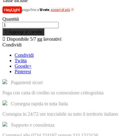
Tasse incluse
paga fino a
12 rate
,
scopri di più
Quantità

Aggiungi al carrello

Disponibile
5/7 gg lavorativi
Condividi
Condividi
Twitta
Google+
Pinterest
Pagamenti sicuri
Paga con carta di credito su connessione crittografata
Consegna rapida in tutta Italia
Consegna in 24/72 ore tracciabile su tutto il territorio italiano
Supporto e consulenza
Contattaci allo 0734.224197 oppure 333.1523156