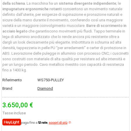
della schiena
. La macchina ha un
sistema divergente indipendente
; le
impugnature ergonomiche rotanti
consentono un movimento naturale
definito dall’utente, per esigenze di supinazione e pronazione naturali e
sicure della mano durante il movimento, conferendo così una maggiore
varietà e un maggiore coinvolgimento muscolare.
Barre di scorrimento in
acciaio legato
che garantiscono movimenti più fluidi. Tappo terminale in
lega di alluminio anodizzato che lo rende ancora più resistente oltre a
dargli un look decisamente più elegante. Imbottitura in schiuma ad alta
densità, tappezzeria in pelle PU “per arredamenti” e carter di protezione in
ABS. Lavorazione delle pulegge in alluminio con processo CNC; i cuscinetti
sono costruiti con materiale di alta qualità per resistere ad alte intensità e
per un lungo periodo. Cavo metallico rivestito con capacità di resistenza
fino a 1400 kg.
Riferimento
WS750-PULLEY
Brand
Diamond
3.650,00 €
Tasse incluse
paga fino a
12 rate
,
scopri di più