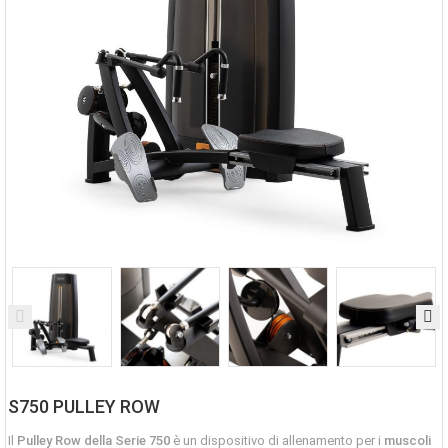
S750 PULLEY ROW
Il
Pulley Row della Serie 750
è un dispositivo di allenamento per i
muscoli