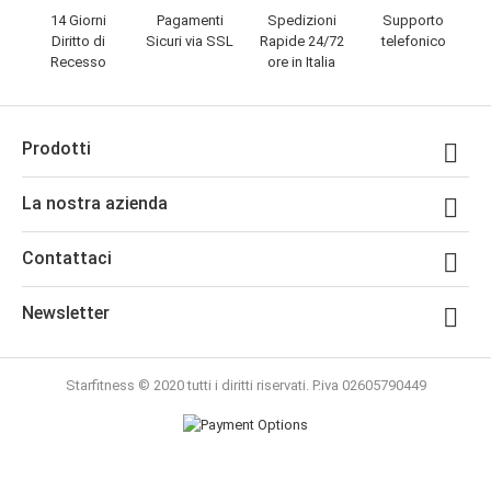
14 Giorni
Pagamenti
Spedizioni
Supporto
Diritto di
Sicuri via SSL
Rapide 24/72
telefonico
Recesso
ore in Italia
Prodotti

La nostra azienda

Contattaci

Newsletter

Starfitness © 2020 tutti i diritti riservati. P.iva 02605790449