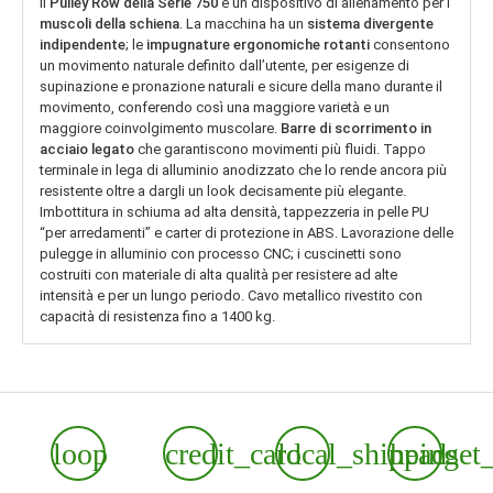
Il
Pulley Row della Serie 750
è un dispositivo di allenamento per i
muscoli della schiena
. La macchina ha un
sistema divergente
indipendente
; le
impugnature ergonomiche rotanti
consentono
un movimento naturale definito dall’utente, per esigenze di
supinazione e pronazione naturali e sicure della mano durante il
movimento, conferendo così una maggiore varietà e un
maggiore coinvolgimento muscolare.
Barre di scorrimento in
acciaio legato
che garantiscono movimenti più fluidi. Tappo
terminale in lega di alluminio anodizzato che lo rende ancora più
resistente oltre a dargli un look decisamente più elegante.
Imbottitura in schiuma ad alta densità, tappezzeria in pelle PU
“per arredamenti” e carter di protezione in ABS. Lavorazione delle
pulegge in alluminio con processo CNC; i cuscinetti sono
costruiti con materiale di alta qualità per resistere ad alte
intensità e per un lungo periodo. Cavo metallico rivestito con
capacità di resistenza fino a 1400 kg.
loop
credit_card
local_shipping
headset