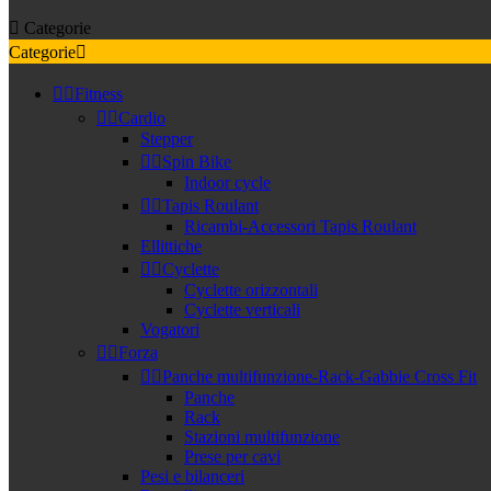

Categorie
Categorie



Fitness


Cardio
Stepper


Spin Bike
Indoor cycle


Tapis Roulant
Ricambi-Accessori Tapis Roulant
Ellittiche


Cyclette
Cyclette orizzontali
Cyclette verticali
Vogatori


Forza


Panche multifunzione-Rack-Gabbie Cross Fit
Panche
Rack
Stazioni multifunzione
Prese per cavi
Pesi e bilanceri