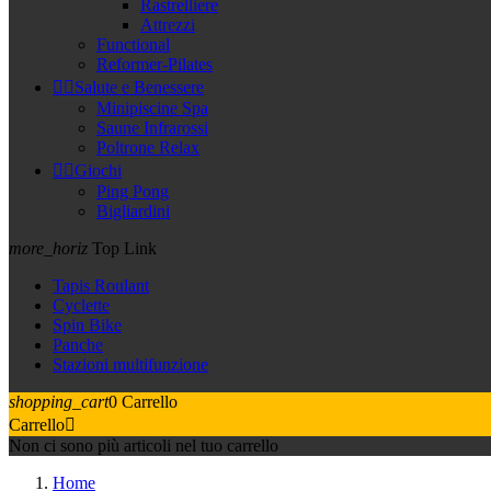
Rastrelliere
Attrezzi
Functional
Reformer-Pilates


Salute e Benessere
Minipiscine Spa
Saune Infrarossi
Poltrone Relax


Giochi
Ping Pong
Bigliardini
more_horiz
Top Link
Tapis Roulant
Cyclette
Spin Bike
Panche
Stazioni multifunzione
shopping_cart
0
Carrello
Carrello

Non ci sono più articoli nel tuo carrello
Home