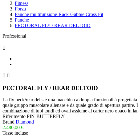
Fitness
Forza
Panche multifunzione-Rack-Gabbie Cross Fit
Panche
PECTORAL FLY / REAR DELTOID
Professional



PECTORAL FLY / REAR DELTOID
La fly peck/rear delts è una macchina a doppia funzionalità progettat
quale gruppo muscolare allenare e da quale grado di apertura partire. L
combinazione di tubi tondi ed ovali assieme al carter nero opaco in 
Riferimento
PIN-BUTTERFLY
Brand
Diamond
2.480,00 €
Tasse incluse