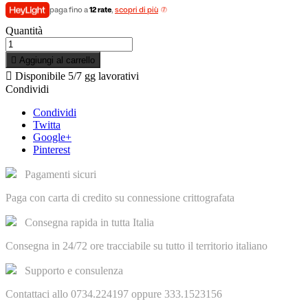
paga fino a
12 rate
,
scopri di più
Quantità

Aggiungi al carrello

Disponibile
5/7 gg lavorativi
Condividi
Condividi
Twitta
Google+
Pinterest
Pagamenti sicuri
Paga con carta di credito su connessione crittografata
Consegna rapida in tutta Italia
Consegna in 24/72 ore tracciabile su tutto il territorio italiano
Supporto e consulenza
Contattaci allo 0734.224197 oppure 333.1523156