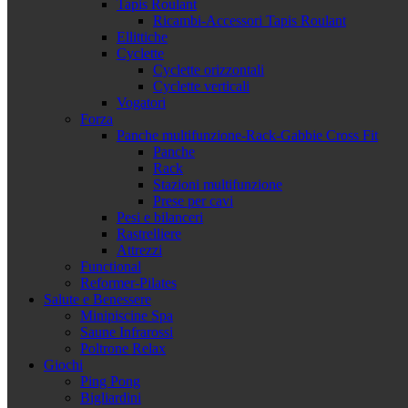
Tapis Roulant
Ricambi-Accessori Tapis Roulant
Ellittiche
Cyclette
Cyclette orizzontali
Cyclette verticali
Vogatori
Forza
Panche multifunzione-Rack-Gabbie Cross Fit
Panche
Rack
Stazioni multifunzione
Prese per cavi
Pesi e bilanceri
Rastrelliere
Attrezzi
Functional
Reformer-Pilates
Salute e Benessere
Minipiscine Spa
Saune Infrarossi
Poltrone Relax
Giochi
Ping Pong
Bigliardini