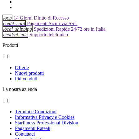
loop
14 Giorni Diritto di Recesso
credit_card
Pagamenti Sicuri via SSL
local_shipping
Spedizioni Rapide 24/72 ore in Italia
headset_mic
Supporto telefonico
Prodotti


Offerte
Nuovi prodotti
Più venduti
La nostra azienda


Termini e Condizioni
Informativa Privacy e Cookies
Starfitness Professional Division
Pagamenti Rateali
Contattaci