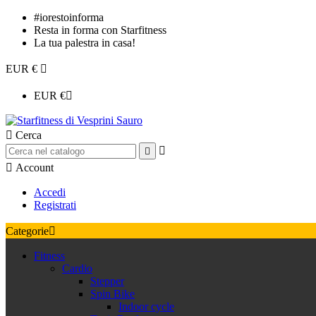
#iorestoinforma
Resta in forma con Starfitness
La tua palestra in casa!
EUR €

EUR €


Cerca



Account
Accedi
Registrati
Categorie

Fitness
Cardio
Stepper
Spin Bike
Indoor cycle