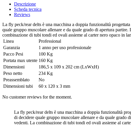
Descrizione
Scheda tecnica
Reviews
La fly peck/rear delts è una macchina a doppia funzionalità progettat
quale gruppo muscolare allenare e da quale grado di apertura partire. L
combinazione di tubi tondi ed ovali assieme al carter nero opaco in 
Linea
Professional
Garanzia
1 anno per uso professionale
Pacco Pesi
100 Kg
Portata max utente
160 Kg
Dimensioni
186,5 x 109 x 202 cm (LxWxH)
Peso netto
234 Kg
Preassemblato
No
Dimensioni tubi
60 x 120 x 3 mm
No customer reviews for the moment.
La fly peck/rear delts è una macchina a doppia funzionalità pro
di decidere quale gruppo muscolare allenare e da quale grado di a
vedenti. La combinazione di tubi tondi ed ovali assieme al car