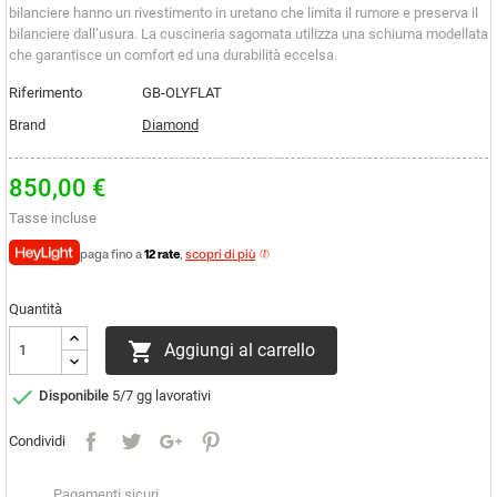
bilanciere hanno un rivestimento in uretano che limita il rumore e preserva il
bilanciere dall’usura. La cuscineria sagomata utilizza una schiuma modellata
che garantisce un comfort ed una durabilità eccelsa.
Riferimento
GB-OLYFLAT
Brand
Diamond
850,00 €
Tasse incluse
paga fino a
12 rate
,
scopri di più
Quantità

Aggiungi al carrello

Disponibile
5/7 gg lavorativi
Condividi
Pagamenti sicuri