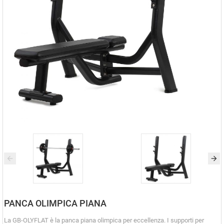
PANCA OLIMPICA PIANA
La GB-OLYFLAT è la panca piana olimpica per eccellenza. I supporti per