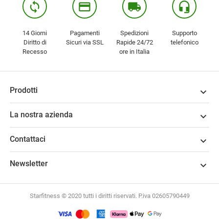
loop
credit_card
local_shipping
headset_mic
14 Giorni
Pagamenti
Spedizioni
Supporto
Diritto di
Sicuri via SSL
Rapide 24/72
telefonico
Recesso
ore in Italia
Prodotti

La nostra azienda

Contattaci

Newsletter

Starfitness © 2020 tutti i diritti riservati. P.iva 02605790449