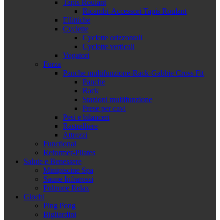
Tapis Roulant
Ricambi-Accessori Tapis Roulant
Ellittiche
Cyclette
Cyclette orizzontali
Cyclette verticali
Vogatori
Forza
Panche multifunzione-Rack-Gabbie Cross Fit
Panche
Rack
Stazioni multifunzione
Prese per cavi
Pesi e bilanceri
Rastrelliere
Attrezzi
Functional
Reformer-Pilates
Salute e Benessere
Minipiscine Spa
Saune Infrarossi
Poltrone Relax
Giochi
Ping Pong
Bigliardini