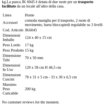
kg.La panca JK 6045 è dotata di due ruote per un
trasporto
facilitato
da un locale all’altro della casa.
Linea
Home
comoda maniglia per il trasporto, 2 ruote di
Accessori
movimento, barra bloccapiedi regolabile su 3 livelli
Cod. Articolo
JK6045
Dimensioni
124 x 40 x 15 cm
Imballo
Peso Lordo
17 kg
Peso Prodotto
15 kg
Dimensione
70 x 50 mm
Tubi
Dimensioni
129 x 58 cm H 46,5 cm
In Uso
Dimensione
78 x 31 x 5 cm - 33 x 30 x 6,5 cm
Cuscini
Massimo
Peso
200 kg
Caricabile
No customer reviews for the moment.