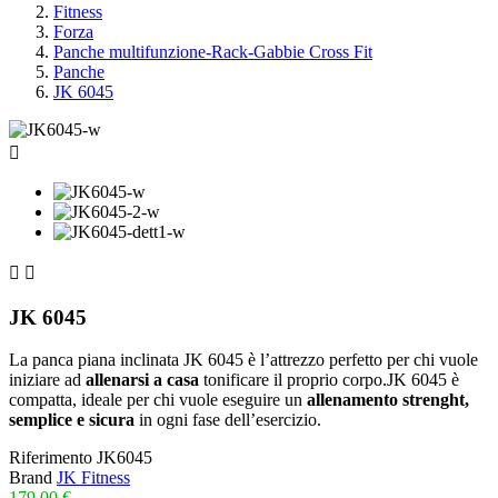
Fitness
Forza
Panche multifunzione-Rack-Gabbie Cross Fit
Panche
JK 6045



JK 6045
La panca piana inclinata JK 6045 è l’attrezzo perfetto per chi vuole
iniziare ad
allenarsi a casa
tonificare il proprio corpo.JK 6045 è
compatta, ideale per chi vuole eseguire un
allenamento strenght,
semplice e sicura
in ogni fase dell’esercizio.
Riferimento
JK6045
Brand
JK Fitness
179,00 €