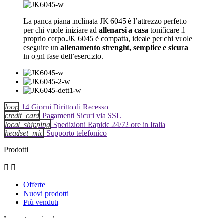
La panca piana inclinata JK 6045 è l’attrezzo perfetto
per chi vuole iniziare ad
allenarsi a casa
tonificare il
proprio corpo.JK 6045 è compatta, ideale per chi vuole
eseguire un
allenamento strenght, semplice e sicura
in ogni fase dell’esercizio.
loop
14 Giorni Diritto di Recesso
credit_card
Pagamenti Sicuri via SSL
local_shipping
Spedizioni Rapide 24/72 ore in Italia
headset_mic
Supporto telefonico
Prodotti


Offerte
Nuovi prodotti
Più venduti