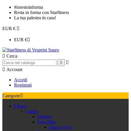
#iorestoinforma
Resta in forma con Starfitness
La tua palestra in casa!
EUR €

EUR €


Cerca



Account
Accedi
Registrati
Categorie

Fitness
Cardio
Stepper
Spin Bike
Indoor cycle