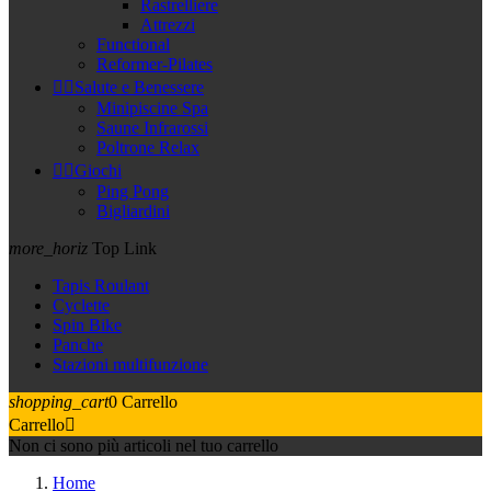
Rastrelliere
Attrezzi
Functional
Reformer-Pilates


Salute e Benessere
Minipiscine Spa
Saune Infrarossi
Poltrone Relax


Giochi
Ping Pong
Bigliardini
more_horiz
Top Link
Tapis Roulant
Cyclette
Spin Bike
Panche
Stazioni multifunzione
shopping_cart
0
Carrello
Carrello

Non ci sono più articoli nel tuo carrello
Home