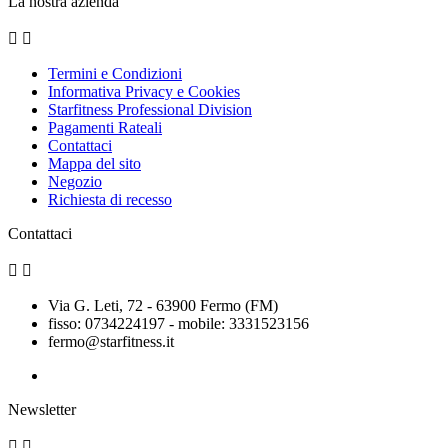
La nostra azienda


Termini e Condizioni
Informativa Privacy e Cookies
Starfitness Professional Division
Pagamenti Rateali
Contattaci
Mappa del sito
Negozio
Richiesta di recesso
Contattaci


Via G. Leti, 72 - 63900 Fermo (FM)
fisso: 0734224197 - mobile: 3331523156
fermo@starfitness.it
Newsletter

