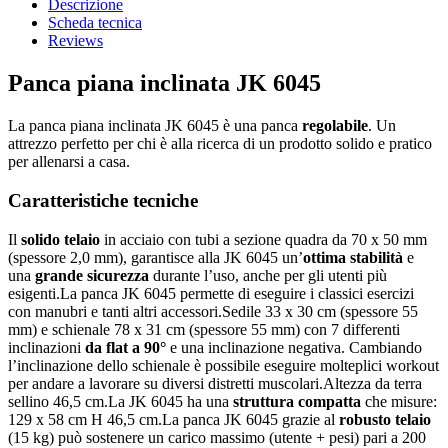
Descrizione
Scheda tecnica
Reviews
Panca piana inclinata JK 6045
La panca piana inclinata JK 6045 è una panca
regolabile
. Un
attrezzo perfetto per chi è alla ricerca di un prodotto solido e pratico
per allenarsi a casa.
Caratteristiche tecniche
Il
solido telaio
in acciaio con tubi a sezione quadra da 70 x 50 mm
(spessore 2,0 mm), garantisce alla JK 6045 un’
ottima stabilità
e
una
grande sicurezza
durante l’uso, anche per gli utenti più
esigenti.La panca JK 6045 permette di eseguire i classici esercizi
con manubri e tanti altri accessori.Sedile 33 x 30 cm (spessore 55
mm) e schienale 78 x 31 cm (spessore 55 mm) con 7 differenti
inclinazioni
da flat a 90°
e una inclinazione negativa. Cambiando
l’inclinazione dello schienale è possibile eseguire molteplici workout
per andare a lavorare su diversi distretti muscolari.Altezza da terra
sellino 46,5 cm.La JK 6045 ha una
struttura compatta
che misure:
129 x 58 cm H 46,5 cm.La panca JK 6045 grazie al
robusto telaio
(15 kg) può sostenere un carico massimo (utente + pesi) pari a 200