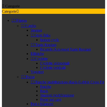

Categorie
Categorie



Fitness


Cardio
Stepper


Spin Bike
Indoor cycle


Tapis Roulant
Ricambi-Accessori Tapis Roulant
Ellittiche


Cyclette
Cyclette orizzontali
Cyclette verticali
Vogatori


Forza


Panche multifunzione-Rack-Gabbie Cross Fit
Panche
Rack
Stazioni multifunzione
Prese per cavi
Pesi e bilanceri