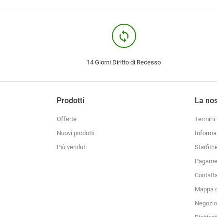
loop
14 Giorni Diritto di Recesso
Prodotti
La nos
Offerte
Termini 
Nuovi prodotti
Informa
Più venduti
Starfitn
Pagamen
Contatt
Mappa d
Negozio