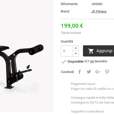
Riferimento
JK6060
Brand
JK Fitness
199,00 €
Tasse incluse
Quantità

Aggiungi a

Disponibile
5/7 gg lavorativi
Condividi
Pagamenti sicuri
Paga con carta di credito su 
Consegna rapida in tutta Italia
Consegna in 24/72 ore tracciabil
Supporto e consulenza