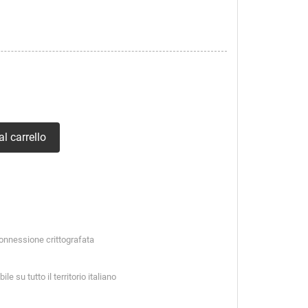
l carrello
connessione crittografata
e su tutto il territorio italiano