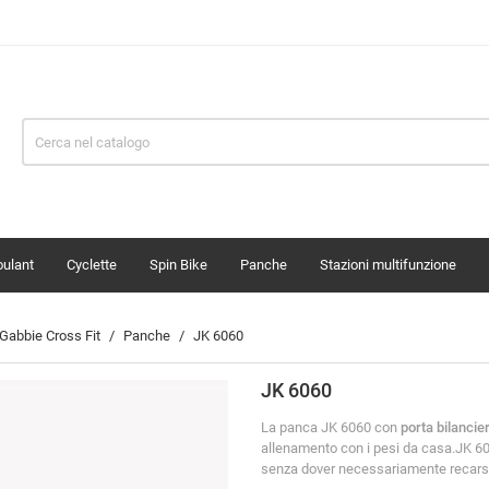
oulant
Cyclette
Spin Bike
Panche
Stazioni multifunzione
Gabbie Cross Fit
Panche
JK 6060
JK 6060
La panca JK 6060 con
porta bilancie
allenamento con i pesi da casa.JK 6
senza dover necessariamente recarsi