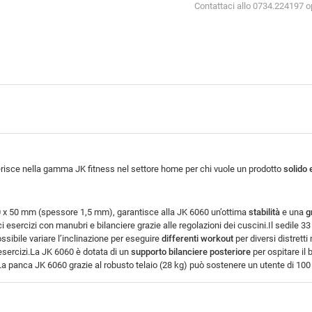
Contattaci allo 0734.224197 
erisce nella gamma JK fitness nel settore home per chi vuole un prodotto
solido 
0 x 50 mm (spessore 1,5 mm), garantisce alla JK 6060 un’ottima
stabilità
e una
g
i esercizi con manubri e bilanciere grazie alle regolazioni dei cuscini.Il sedile
sibile variare l’inclinazione per eseguire
differenti workout
per diversi distrett
 esercizi.La JK 6060 è dotata di un
supporto bilanciere posteriore
per ospitare il 
 panca JK 6060 grazie al robusto telaio (28 kg) può sostenere un utente di 100 