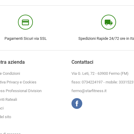
credit_card
local_shipping
Pagamenti Sicuri via SSL
Spedizioni Rapide 24/72 ore in Ita
tra azienda
Contattaci
e Condizioni
Via G. Leti, 72 - 63900 Fermo (FM)
tiva Privacy e Cookies
fisso: 0734224197 - mobile: 333152
ess Professional Division
fermo@starfitness.it
ti Rateali
aci
el sito