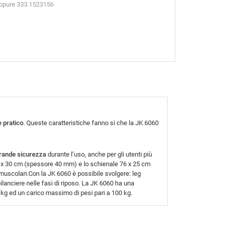
oppure 333.1523156
e pratico
. Queste caratteristiche fanno si che la JK 6060
rande sicurezza
durante l’uso, anche per gli utenti più
 33 x 30 cm (spessore 40 mm) e lo schienale 76 x 25 cm
i muscolari.Con la JK 6060 è possibile svolgere: leg
bilanciere nelle fasi di riposo. La JK 6060 ha una
kg ed un carico massimo di pesi pari a 100 kg.