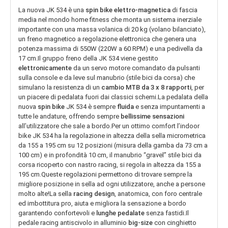
La nuova JK 534 è una
spin bike elettro-magnetica
di fascia
media nel mondo home fitness che monta un sistema inerziale
importante con una massa volanica di 20 kg (volano bilanciato),
un freno magnetico a regolazione elettronica che genera una
potenza massima di 550W (220W a 60 RPM) e una pedivella da
17 cm.Il gruppo freno della JK 534 viene gestito
elettronicamente
da un servo motore comandato da pulsanti
sulla console e da leve sul manubrio (stile bici da corsa) che
simulano la resistenza di un
cambio MTB da 3 x 8 rapporti
, per
un piacere di pedalata fuori dai classici schemi.La pedalata della
nuova
spin bike
JK 534 è sempre
fluida
e senza impuntamenti a
tutte le andature, offrendo sempre
bellissime sensazioni
all’utilizzatore che sale a bordo.Per un ottimo comfort l’indoor
bike JK 534 ha la regolazione in altezza della sella micrometrica
da 155 a 195 cm su 12 posizioni (misura della gamba da 73 cm a
100 cm) e in profondità 10 cm, il manubrio “gravel” stile bici da
corsa ricoperto con nastro racing, si regola in altezza da 155 a
195 cm.Queste regolazioni permettono di trovare sempre la
migliore posizione in sella ad ogni utilizzatore, anche a persone
molto alte!La sella
racing design
, anatomica, con foro centrale
ed imbottitura pro, aiuta e migliora la sensazione a bordo
garantendo confortevoli e
lunghe pedalate
senza fastidi.Il
pedale racing antiscivolo in alluminio
big-size
con cinghietto