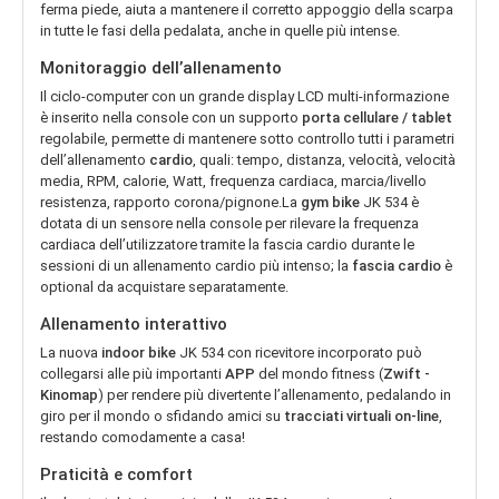
ferma piede, aiuta a mantenere il corretto appoggio della scarpa
in tutte le fasi della pedalata, anche in quelle più intense.
Monitoraggio dell’allenamento
Il ciclo-computer con un grande display LCD multi-informazione
è inserito nella console con un supporto
porta cellulare / tablet
regolabile, permette di mantenere sotto controllo tutti i parametri
dell’allenamento
cardio
, quali: tempo, distanza, velocità, velocità
media, RPM, calorie, Watt, frequenza cardiaca, marcia/livello
resistenza, rapporto corona/pignone.La
gym bike
JK 534 è
dotata di un sensore nella console per rilevare la frequenza
cardiaca dell’utilizzatore tramite la fascia cardio durante le
sessioni di un allenamento cardio più intenso; la
fascia cardio
è
optional da acquistare separatamente.
Allenamento interattivo
La nuova
indoor bike
JK 534 con ricevitore incorporato può
collegarsi alle più importanti
APP
del mondo fitness (
Zwift -
Kinomap
) per rendere più divertente l’allenamento, pedalando in
giro per il mondo o sfidando amici su
tracciati virtuali on-line
,
restando comodamente a casa!
Praticità e comfort