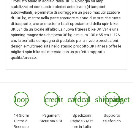
Il robusto telaio in acciaio della JK 534 poggia su ampi
stabilizzatori con quattro piedini antiscivolo (4 tamponi
autolivellanti) e permette di sorreggere un peso max utilizzatore
di 130 kg, mentre nella parte anteriore ci sono due pratiche ruote
di trasporto, che permettono facili spostamenti della
spin bike
JK 534 da un locale all’altro.La nuova
fitness bike
JK 534 è una
spinning magnetica
che pesa 38 kg e misura 130 x 65 cm H 126
cm; la perfetta compagna di pedalate per chi vuole prestazioni,
design e multimedialità nello stesso prodotto.JK Fitness offre le
migliori spin bike
sul mercato con un perfetto rapporto
qualità/prezzo.
loop
credit_card
local_shipping
headset
14 Giorni
Pagamenti
Spedizioni
Supporto
Diritto di
Sicuri via SSL
Rapide 24/72
telefonico
Recesso
ore in Italia