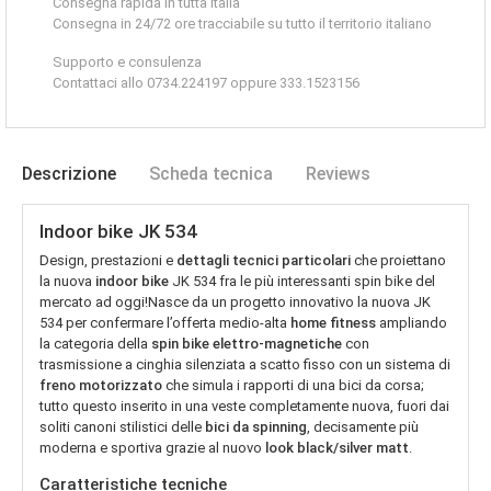
Consegna rapida in tutta Italia
Consegna in 24/72 ore tracciabile su tutto il territorio italiano
Supporto e consulenza
Contattaci allo 0734.224197 oppure 333.1523156
Descrizione
Scheda tecnica
Reviews
Indoor bike JK 534
Design, prestazioni e
dettagli tecnici particolari
che proiettano
la nuova
indoor bike
JK 534 fra le più interessanti spin bike del
mercato ad oggi!Nasce da un progetto innovativo la nuova JK
534 per confermare l’offerta medio-alta
home fitness
ampliando
la categoria della
spin bike elettro-magnetiche
con
trasmissione a cinghia silenziata a scatto fisso con un sistema di
freno motorizzato
che simula i rapporti di una bici da corsa;
tutto questo inserito in una veste completamente nuova, fuori dai
soliti canoni stilistici delle
bici da spinning
, decisamente più
moderna e sportiva grazie al nuovo
look black/silver matt
.
Caratteristiche tecniche