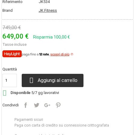
Riferimento
JK534
Brand
JK Fitness
749,00 €
649,00 €
Risparmia 100,00 €
Tasse incluse
paga fino a
12 rate
,
scopri di più
Quantità

Aggiungi al carrello

Disponibile
5/7 gg lavorativi
Condividi
Pagamenti sicuri
Paga con carta di credito su connessione crittografata