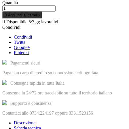
Quantità

Aggiungi al carrello

Disponibile
5/7 gg lavorativi
Condividi
Condividi
Twitta
Google+
Pinterest
Pagamenti sicuri
Paga con carta di credito su connessione crittografata
Consegna rapida in tutta Italia
Consegna in 24/72 ore tracciabile su tutto il territorio italiano
Supporto e consulenza
Contattaci allo 0734.224197 oppure 333.1523156
Descrizione
Scheda tecnica