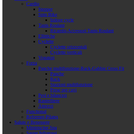
Cardio
Stepper
Spin Bike
Indoor cycle
Tapis Roulant
Ricambi-Accessori Tapis Roulant
Ellittiche
Cyclette
Cyclette orizzontali
Cyclette verticali
Vogatori
Forza
Panche multifunzione-Rack-Gabbie Cross Fit
Panche
Rack
Stazioni multifunzione
Prese per cavi
Pesi e bilanceri
Rastrelliere
Attrezzi
Functional
Reformer-Pilates
Salute e Benessere
Minipiscine Spa
Saune Infrarossi