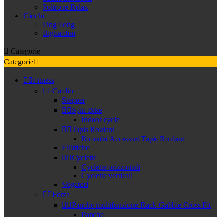
Poltrone Relax
Giochi
Ping Pong
Bigliardini

Categorie
Categorie



Fitness


Cardio
Stepper


Spin Bike
Indoor cycle


Tapis Roulant
Ricambi-Accessori Tapis Roulant
Ellittiche


Cyclette
Cyclette orizzontali
Cyclette verticali
Vogatori


Forza


Panche multifunzione-Rack-Gabbie Cross Fit
Panche