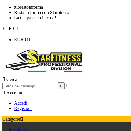
#iorestoinforma
Resta in forma con Starfitness
La tua palestra in casa!
EUR €

EUR €


Cerca



Account
Accedi
Registrati
Categorie

Fitness