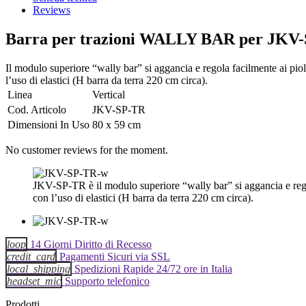
Reviews
Barra per trazioni WALLY BAR per JKV
Il modulo superiore “wally bar” si aggancia e regola facilmente ai pioli 
l’uso di elastici (H barra da terra 220 cm circa).
Linea
Vertical
Cod. Articolo
JKV-SP-TR
Dimensioni In Uso
80 x 59 cm
No customer reviews for the moment.
JKV-SP-TR è il modulo superiore “wally bar” si aggancia e regola f
con l’uso di elastici (H barra da terra 220 cm circa).
loop
14 Giorni Diritto di Recesso
credit_card
Pagamenti Sicuri via SSL
local_shipping
Spedizioni Rapide 24/72 ore in Italia
headset_mic
Supporto telefonico
Prodotti