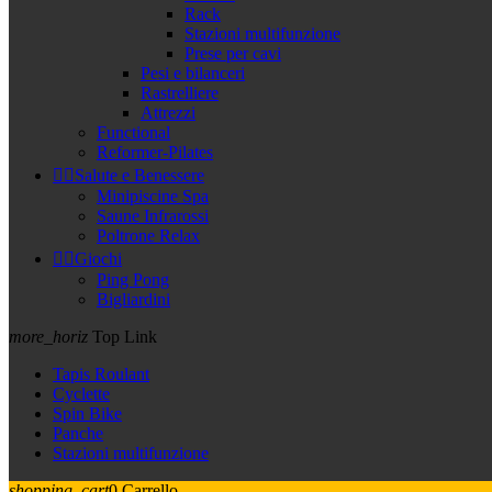
Rack
Stazioni multifunzione
Prese per cavi
Pesi e bilanceri
Rastrelliere
Attrezzi
Functional
Reformer-Pilates


Salute e Benessere
Minipiscine Spa
Saune Infrarossi
Poltrone Relax


Giochi
Ping Pong
Bigliardini
more_horiz
Top Link
Tapis Roulant
Cyclette
Spin Bike
Panche
Stazioni multifunzione
shopping_cart
0
Carrello