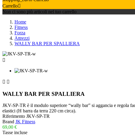
Carrello

Non ci sono più articoli nel tuo carrello
Home
Fitness
Forza
Attrezzi
WALLY BAR PER SPALLIERA



WALLY BAR PER SPALLIERA
JKV-SP-TR è il modulo superiore “wally bar” si aggancia e regola facilmen
elastici (H barra da terra 220 cm circa).
Riferimento
JKV-SP-TR
Brand
JK Fitness
69,00 €
Tasse incluse