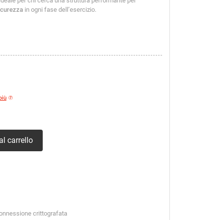
 ideale per chi cerca una struttura performante per
icurezza
in ogni fase dell’esercizio.
più
l carrello
connessione crittografata