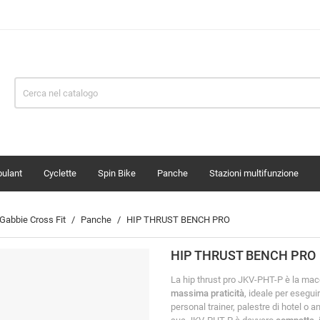
oulant
Cyclette
Spin Bike
Panche
Stazioni multifunzione
Gabbie Cross Fit
Panche
HIP THRUST BENCH PRO
HIP THRUST BENCH PRO
La hip thrust pro JKV-PHT-P è la mac
massima praticità
, ideale per esegui
personal trainer, palestre di hotel o 