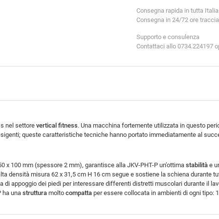
Consegna rapida in tutta Italia
Consegna in 24/72 ore tracciabil
Supporto e consulenza
Contattaci allo 0734.224197 
ss nel settore
vertical fitness
. Una macchina fortemente utilizzata in questo peri
ma esigenti; queste caratteristiche tecniche hanno portato immediatamente al su
da 50 x 100 mm (spessore 2 mm), garantisce alla JKV-PHT-P un’ottima
stabilità
e u
 alta densità misura 62 x 31,5 cm H 16 cm segue e sostiene la schiena durante tut
nza di appoggio dei piedi per interessare differenti distretti muscolari durante il l
-P ha una
struttura
molto
compatta
per essere collocata in ambienti di ogni tipo