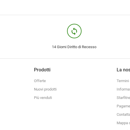
loop
14 Giorni Diritto di Recesso
Prodotti
La nos
Offerte
Termini 
Nuovi prodotti
Informa
Più venduti
Starfitn
Pagamen
Contatt
Mappa d