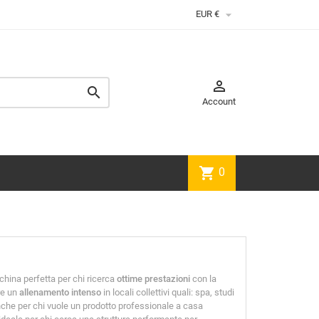

EUR €


Account
shopping_cart
0
china perfetta per chi ricerca
ottime prestazioni
con la
re un
allenamento intenso
in locali collettivi quali: spa, studi
anche per chi vuole un prodotto professionale a casa