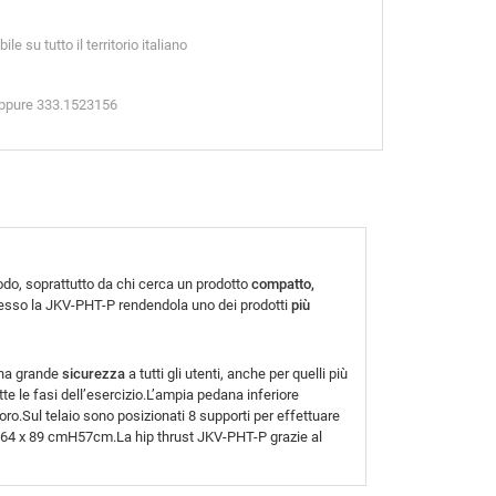
e su tutto il territorio italiano
oppure 333.1523156
odo, soprattutto da chi cerca un prodotto
compatto,
ccesso la JKV-PHT-P rendendola uno dei prodotti
più
na grande
sicurezza
a tutti gli utenti, anche per quelli più
te le fasi dell’esercizio.L’ampia pedana inferiore
avoro.Sul telaio sono posizionati 8 supporti per effettuare
: 164 x 89 cmH57cm.La hip thrust JKV-PHT-P grazie al