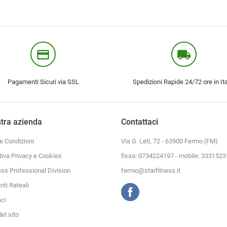
credit_card
local_shipping
Pagamenti Sicuri via SSL
Spedizioni Rapide 24/72 ore in Ita
tra azienda
Contattaci
e Condizioni
Via G. Leti, 72 - 63900 Fermo (FM)
tiva Privacy e Cookies
fisso: 0734224197 - mobile: 333152
ess Professional Division
fermo@starfitness.it
ti Rateali
aci
el sito