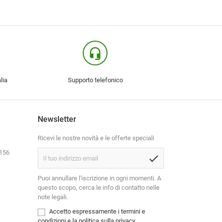
headset_mic
lia
Supporto telefonico
Newsletter
Ricevi le nostre novità e le offerte speciali
3156
check
Puoi annullare l'iscrizione in ogni momenti. A
questo scopo, cerca le info di contatto nelle
note legali.
Accetto espressamente i termini e
condizioni e la politica sulla privacy