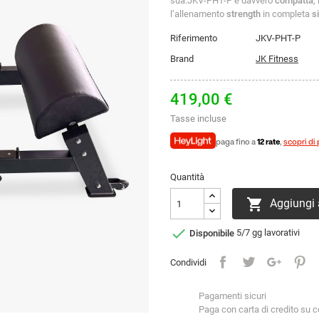
sua.JKV-PHT-P è davvero
compatta
,
l’allenamento
strength
in completa
s
Riferimento
JKV-PHT-P
Brand
JK Fitness
419,00 €
Tasse incluse
paga fino a
12 rate
,
scopri di 
Quantità

Aggiungi a

Disponibile
5/7 gg lavorativi
Condividi
Pagamenti sicuri
Paga con carta di credito su 