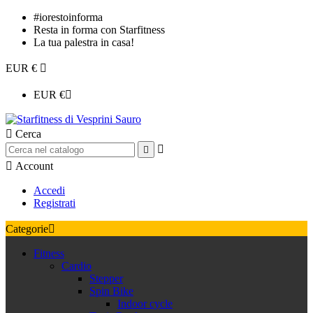
#iorestoinforma
Resta in forma con Starfitness
La tua palestra in casa!
EUR €

EUR €


Cerca



Account
Accedi
Registrati
Categorie

Fitness
Cardio
Stepper
Spin Bike
Indoor cycle