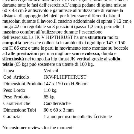
durante tutte le fasi dell’esercizio.L’ampia pedana di spinta misura
60 x 43 cm è antiscivolo e garantisce all’utilizzatore di variare la
distanza di appoggio dei piedi per interessare differenti distretti
muscolari durante il lavoro.Il cuscino addominale di spinta ? 12 cm e
lungo 42 cm regolabile su 8 posizioni (passo 1,2 cm), permette il
massimo comfort all’utilizzatore durante l’esecuzione
dell’esercizio.La JK V-HIPTHRUST ha una
struttura
molto
compatta
per essere collocata in ambienti di ogni tipo: 147 x 150
cm H 86 cm; e tutte le parti in movimento sono montate su boccole
ad
alte prestazioni
per una migliore
scorrevolezza
, durata e
silenziosità
nel tempo.La hip thrust JK vertical grazie al
solido
telaio
(65 kg) può sostenere un utente di 160 kg.
Linea
Vertical
Cod. Articolo
JKV-PLHIPTHRUST
Dimensioni Prodotto
147 x 150 cm H 86 cm
Peso Lordo
110 kg
Peso Prodotto
65 kg
Caratteristiche
Caratteristiche
Dimensione Tubi
60 x 60 x 3 mm
Garanzia
1 anno per uso in collettività ristrette
No customer reviews for the moment.