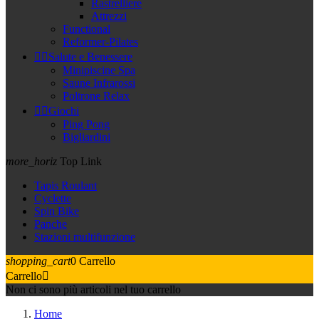
Rastrelliere
Attrezzi
Functional
Reformer-Pilates


Salute e Benessere
Minipiscine Spa
Saune Infrarossi
Poltrone Relax


Giochi
Ping Pong
Bigliardini
more_horiz
Top Link
Tapis Roulant
Cyclette
Spin Bike
Panche
Stazioni multifunzione
shopping_cart
0
Carrello
Carrello

Non ci sono più articoli nel tuo carrello
Home