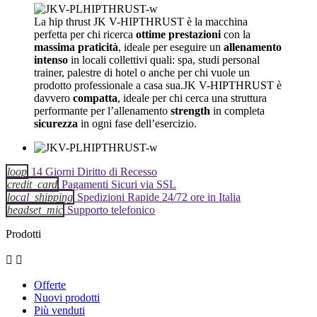
La hip thrust JK V-HIPTHRUST è la macchina
perfetta per chi ricerca
ottime prestazioni
con la
massima praticità
, ideale per eseguire un
allenamento
intenso
in locali collettivi quali: spa, studi personal
trainer, palestre di hotel o anche per chi vuole un
prodotto professionale a casa sua.JK V-HIPTHRUST è
davvero
compatta
, ideale per chi cerca una struttura
performante per l’allenamento
strength
in completa
sicurezza
in ogni fase dell’esercizio.
loop
14 Giorni Diritto di Recesso
credit_card
Pagamenti Sicuri via SSL
local_shipping
Spedizioni Rapide 24/72 ore in Italia
headset_mic
Supporto telefonico
Prodotti


Offerte
Nuovi prodotti
Più venduti