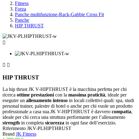
Fitness
Forza
Panche multifunzione-Rack-Gabbie Cross Fit
Panche
HIP THRUST



HIP THRUST
La hip thrust JK V-HIPTHRUST è la macchina perfetta per chi
ricerca
ottime prestazioni
con la
massima praticità
, ideale per
eseguire un
allenamento intenso
in locali collettivi quali: spa, studi
personal trainer, palestre di hotel o anche per chi vuole un prodotto
professionale a casa sua.JK V-HIPTHRUST è davvero
compatta
,
ideale per chi cerca una struttura performante per l’allenamento
strength
in completa
sicurezza
in ogni fase dell’esercizio.
Riferimento
JKV-PLHIPTHRUST
Brand
JK Fitness