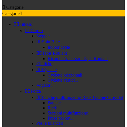

Categorie
Categorie



Fitness


Cardio
Stepper


Spin Bike
Indoor cycle


Tapis Roulant
Ricambi-Accessori Tapis Roulant
Ellittiche


Cyclette
Cyclette orizzontali
Cyclette verticali
Vogatori


Forza


Panche multifunzione-Rack-Gabbie Cross Fit
Panche
Rack
Stazioni multifunzione
Prese per cavi
Pesi e bilanceri