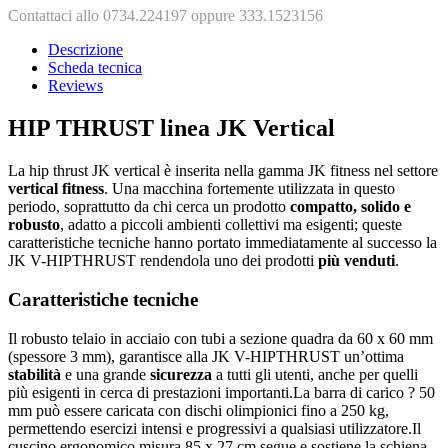
Contattaci allo 0734.224197 oppure 333.1523156
Descrizione
Scheda tecnica
Reviews
HIP THRUST linea JK Vertical
La hip thrust JK vertical è inserita nella gamma JK fitness nel settore
vertical fitness
. Una macchina fortemente utilizzata in questo
periodo, soprattutto da chi cerca un prodotto
compatto, solido e
robusto
, adatto a piccoli ambienti collettivi ma esigenti; queste
caratteristiche tecniche hanno portato immediatamente al successo la
JK V-HIPTHRUST rendendola uno dei prodotti
più venduti
.
Caratteristiche tecniche
Il robusto telaio in acciaio con tubi a sezione quadra da 60 x 60 mm
(spessore 3 mm), garantisce alla JK V-HIPTHRUST un’ottima
stabilità
e una grande
sicurezza
a tutti gli utenti, anche per quelli
più esigenti in cerca di prestazioni importanti.La barra di carico ? 50
mm può essere caricata con dischi olimpionici fino a 250 kg,
permettendo esercizi intensi e progressivi a qualsiasi utilizzatore.Il
cuscino ergonomico misura 85 x 27 cm segue e sostiene la schiena