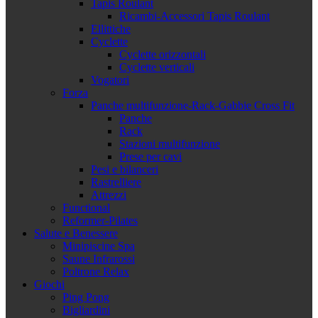
Tapis Roulant
Ricambi-Accessori Tapis Roulant
Ellittiche
Cyclette
Cyclette orizzontali
Cyclette verticali
Vogatori
Forza
Panche multifunzione-Rack-Gabbie Cross Fit
Panche
Rack
Stazioni multifunzione
Prese per cavi
Pesi e bilanceri
Rastrelliere
Attrezzi
Functional
Reformer-Pilates
Salute e Benessere
Minipiscine Spa
Saune Infrarossi
Poltrone Relax
Giochi
Ping Pong
Bigliardini