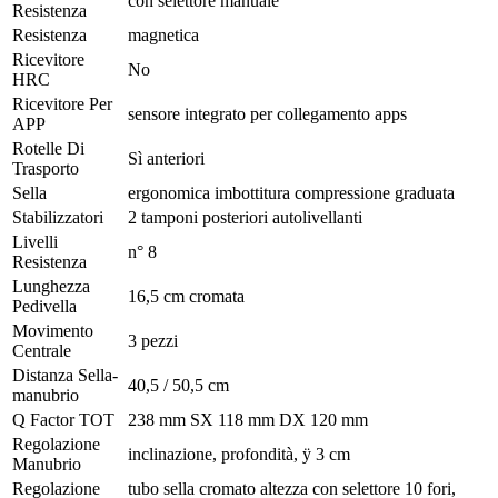
con selettore manuale
Resistenza
Resistenza
magnetica
Ricevitore
No
HRC
Ricevitore Per
sensore integrato per collegamento apps
APP
Rotelle Di
Sì anteriori
Trasporto
Sella
ergonomica imbottitura compressione graduata
Stabilizzatori
2 tamponi posteriori autolivellanti
Livelli
n° 8
Resistenza
Lunghezza
16,5 cm cromata
Pedivella
Movimento
3 pezzi
Centrale
Distanza Sella-
40,5 / 50,5 cm
manubrio
Q Factor TOT
238 mm SX 118 mm DX 120 mm
Regolazione
inclinazione, profondità, ÿ 3 cm
Manubrio
Regolazione
tubo sella cromato altezza con selettore 10 fori,