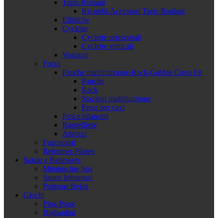
Tapis Roulant
Ricambi-Accessori Tapis Roulant
Ellittiche
Cyclette
Cyclette orizzontali
Cyclette verticali
Vogatori
Forza
Panche multifunzione-Rack-Gabbie Cross Fit
Panche
Rack
Stazioni multifunzione
Prese per cavi
Pesi e bilanceri
Rastrelliere
Attrezzi
Functional
Reformer-Pilates
Salute e Benessere
Minipiscine Spa
Saune Infrarossi
Poltrone Relax
Giochi
Ping Pong
Bigliardini