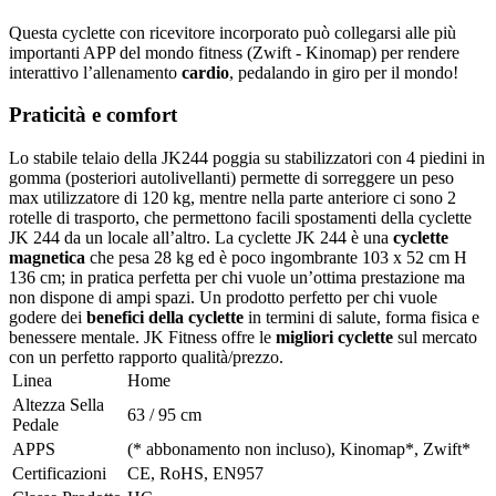
Questa cyclette con ricevitore incorporato può collegarsi alle più
importanti APP del mondo fitness (Zwift - Kinomap) per rendere
interattivo l’allenamento
cardio
, pedalando in giro per il mondo!
Praticità e comfort
Lo stabile telaio della JK244 poggia su stabilizzatori con 4 piedini in
gomma (posteriori autolivellanti) permette di sorreggere un peso
max utilizzatore di 120 kg, mentre nella parte anteriore ci sono 2
rotelle di trasporto, che permettono facili spostamenti della cyclette
JK 244 da un locale all’altro. La cyclette JK 244 è una
cyclette
magnetica
che pesa 28 kg ed è poco ingombrante 103 x 52 cm H
136 cm; in pratica perfetta per chi vuole un’ottima prestazione ma
non dispone di ampi spazi. Un prodotto perfetto per chi vuole
godere dei
benefici della cyclette
in termini di salute, forma fisica e
benessere mentale. JK Fitness offre le
migliori cyclette
sul mercato
con un perfetto rapporto qualità/prezzo.
Linea
Home
Altezza Sella
63 / 95 cm
Pedale
APPS
(* abbonamento non incluso), Kinomap*, Zwift*
Certificazioni
CE, RoHS, EN957