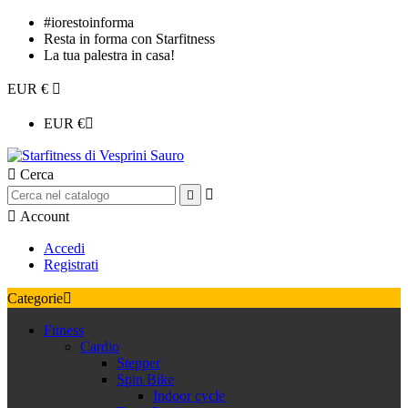
#iorestoinforma
Resta in forma con Starfitness
La tua palestra in casa!
EUR €

EUR €


Cerca



Account
Accedi
Registrati
Categorie

Fitness
Cardio
Stepper
Spin Bike
Indoor cycle