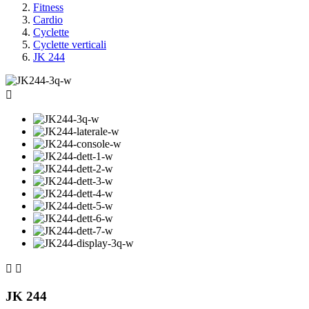
Fitness
Cardio
Cyclette
Cyclette verticali
JK 244



JK 244