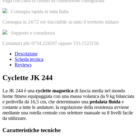
Paga con carta di credito su connessione crittografata
Consegna rapida in tutta Italia
Consegna in 24/72 ore tracciabile su tutto il territorio italiano
Supporto e consulenza
Contattaci allo 0734.224197 oppure 333.1523156
Descrizione
Scheda tecnica
Reviews
Cyclette JK 244
La JK 244 è una
cyclette magnetica
di fascia media nel mondo
home fitness equipaggiata con una massa volanica da 9 kg bilanciata
e pedivella da 16,5 cm, che determinano una
pedalata fluida
e
costante a tutte le andature; la regolazione della resistenza avviene
mediante una rotella centrale con selettore manuale su 8 livelli facile
da utilizzare.
Caratteristiche tecniche