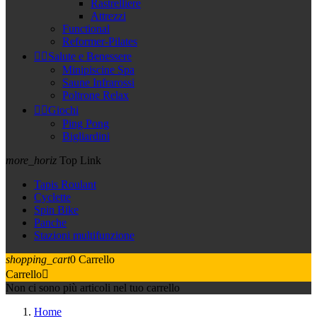
Rastrelliere
Attrezzi
Functional
Reformer-Pilates


Salute e Benessere
Minipiscine Spa
Saune Infrarossi
Poltrone Relax


Giochi
Ping Pong
Bigliardini
more_horiz
Top Link
Tapis Roulant
Cyclette
Spin Bike
Panche
Stazioni multifunzione
shopping_cart
0
Carrello
Carrello

Non ci sono più articoli nel tuo carrello
Home