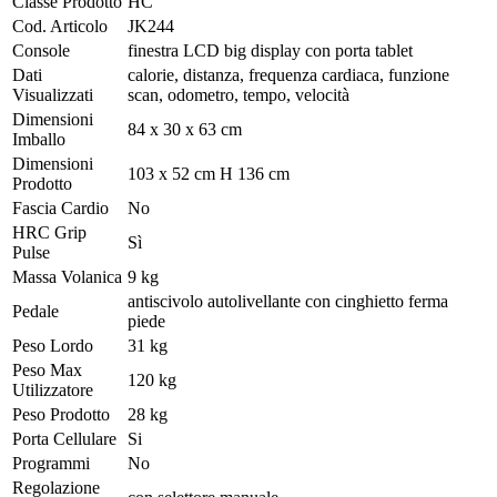
Classe Prodotto
HC
Cod. Articolo
JK244
Console
finestra LCD big display con porta tablet
Dati
calorie, distanza, frequenza cardiaca, funzione
Visualizzati
scan, odometro, tempo, velocità
Dimensioni
84 x 30 x 63 cm
Imballo
Dimensioni
103 x 52 cm H 136 cm
Prodotto
Fascia Cardio
No
HRC Grip
Sì
Pulse
Massa Volanica
9 kg
antiscivolo autolivellante con cinghietto ferma
Pedale
piede
Peso Lordo
31 kg
Peso Max
120 kg
Utilizzatore
Peso Prodotto
28 kg
Porta Cellulare
Si
Programmi
No
Regolazione