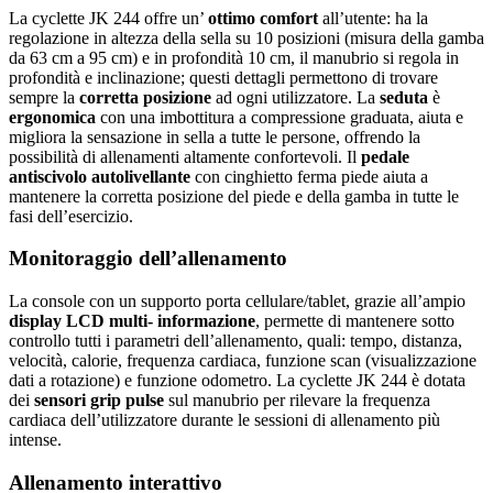
La cyclette JK 244 offre un’
ottimo comfort
all’utente: ha la
regolazione in altezza della sella su 10 posizioni (misura della gamba
da 63 cm a 95 cm) e in profondità 10 cm, il manubrio si regola in
profondità e inclinazione; questi dettagli permettono di trovare
sempre la
corretta posizione
ad ogni utilizzatore. La
seduta
è
ergonomica
con una imbottitura a compressione graduata, aiuta e
migliora la sensazione in sella a tutte le persone, offrendo la
possibilità di allenamenti altamente confortevoli. Il
pedale
antiscivolo autolivellante
con cinghietto ferma piede aiuta a
mantenere la corretta posizione del piede e della gamba in tutte le
fasi dell’esercizio.
Monitoraggio dell’allenamento
La console con un supporto porta cellulare/tablet, grazie all’ampio
display LCD multi- informazione
, permette di mantenere sotto
controllo tutti i parametri dell’allenamento, quali: tempo, distanza,
velocità, calorie, frequenza cardiaca, funzione scan (visualizzazione
dati a rotazione) e funzione odometro. La cyclette JK 244 è dotata
dei
sensori grip pulse
sul manubrio per rilevare la frequenza
cardiaca dell’utilizzatore durante le sessioni di allenamento più
intense.
Allenamento interattivo