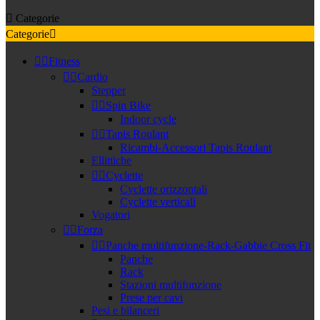

Categorie
Categorie



Fitness


Cardio
Stepper


Spin Bike
Indoor cycle


Tapis Roulant
Ricambi-Accessori Tapis Roulant
Ellittiche


Cyclette
Cyclette orizzontali
Cyclette verticali
Vogatori


Forza


Panche multifunzione-Rack-Gabbie Cross Fit
Panche
Rack
Stazioni multifunzione
Prese per cavi
Pesi e bilanceri