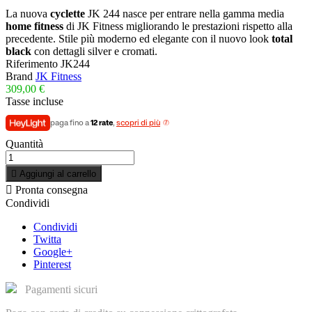
La nuova
cyclette
JK 244 nasce per entrare nella gamma media
home fitness
di JK Fitness migliorando le prestazioni rispetto alla
precedente. Stile più moderno ed elegante con il nuovo look
total
black
con dettagli silver e cromati.
Riferimento
JK244
Brand
JK Fitness
309,00 €
Tasse incluse
paga fino a
12 rate
,
scopri di più
Quantità

Aggiungi al carrello

Pronta consegna
Condividi
Condividi
Twitta
Google+
Pinterest
Pagamenti sicuri