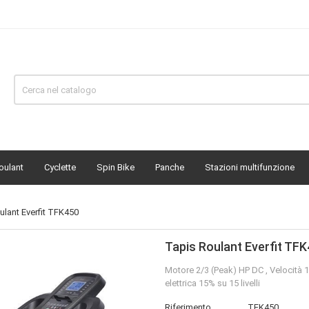
oulant
Cyclette
Spin Bike
Panche
Stazioni multifunzione
ulant Everfit TFK450
Tapis Roulant Everfit TF
Motore 2/3 (Peak) HP DC , Velocità 1
elettrica 15% su 15 livelli
Riferimento
TFK450