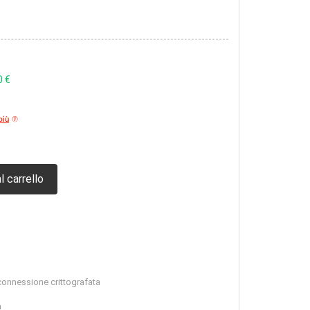
0 €
più
l carrello
connessione crittografata
a