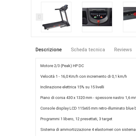
Descrizione
Scheda tecnica
Reviews
Motore
2/3 (Peak) HP DC
Velocità
1 - 16,0 Km/h con incremento di 0,1 km/h
Inclinazione
elettrica 15% su 15 livelli
Piano di corsa
430 x 1320 mm - spessore nastro 1,6 m
Console
display LCD 115x65 mm retro-illuminato blue 
Programmi
1 libero, 12 presettati, 3 target
Sistema di ammortizzazione
4 elastomeri con sistem