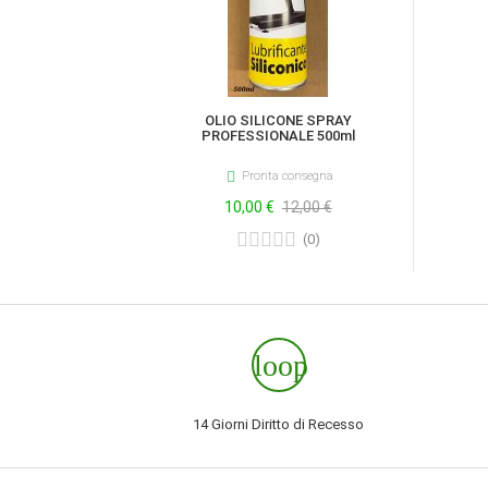
OLIO SILICONE SPRAY
PROFESSIONALE 500ml

Pronta consegna
Prezzo
10,00 €
Prezzo
12,00 €
ufficiale
(
0
)
loop
14 Giorni Diritto di Recesso