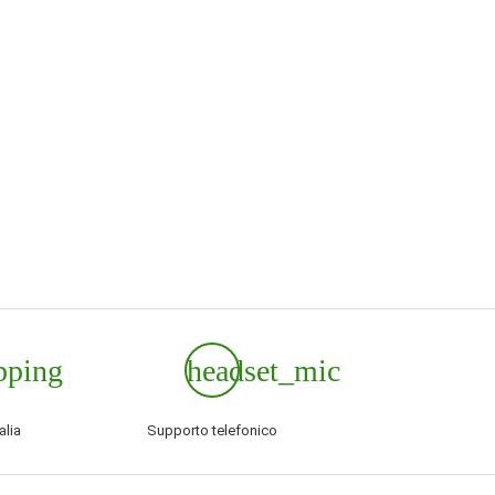
pping
headset_mic
alia
Supporto telefonico