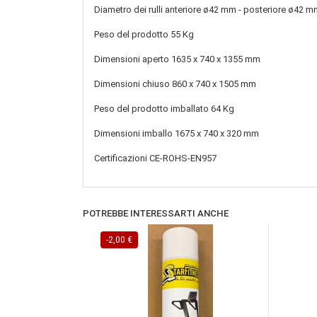
Diametro dei rulli
anteriore ø42 mm - posteriore ø42 m
Peso del prodotto
55 Kg
Dimensioni aperto
1635 x 740 x 1355 mm
Dimensioni chiuso
860 x 740 x 1505 mm
Peso del prodotto imballato
64 Kg
Dimensioni imballo
1675 x 740 x 320 mm
Certificazioni
CE-ROHS-EN957
POTREBBE INTERESSARTI ANCHE
-2,00 €