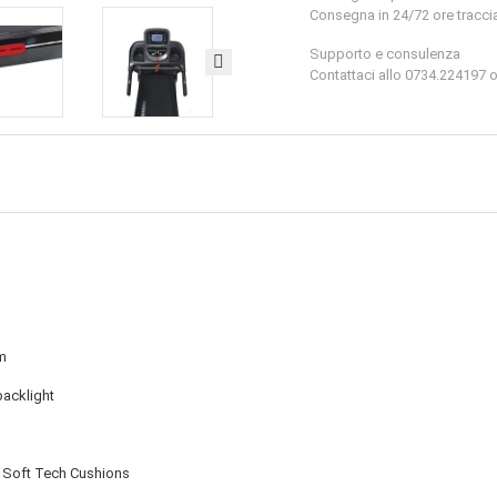
Consegna in 24/72 ore tracciabi
Supporto e consulenza
Contattaci allo 0734.224197
m
backlight
a Soft Tech Cushions