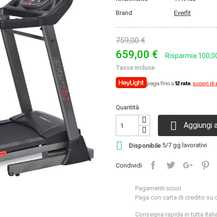
Brand
Everfit
759,00 €
659,00 €
Risparmia 100,0
Tasse incluse
paga fino a
12 rate
,
scopri di 
Quantità

Aggiungi a

Disponibile
5/7 gg lavorativi
Condividi
Pagamenti sicuri
Paga con carta di credito su 
Consegna rapida in tutta Itali