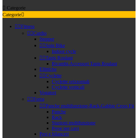

Categorie
Categorie



Fitness


Cardio
Stepper


Spin Bike
Indoor cycle


Tapis Roulant
Ricambi-Accessori Tapis Roulant
Ellittiche


Cyclette
Cyclette orizzontali
Cyclette verticali
Vogatori


Forza


Panche multifunzione-Rack-Gabbie Cross Fit
Panche
Rack
Stazioni multifunzione
Prese per cavi
Pesi e bilanceri