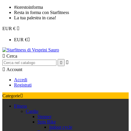
#iorestoinforma
Resta in forma con Starfitness
La tua palestra in casa!
EUR €

EUR €


Cerca



Account
Accedi
Registrati
Categorie

Fitness
Cardio
Stepper
Spin Bike
Indoor cycle