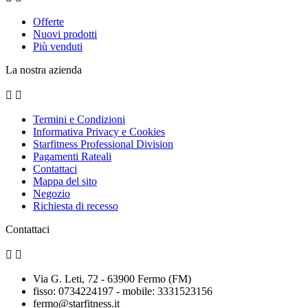
Offerte
Nuovi prodotti
Più venduti
La nostra azienda


Termini e Condizioni
Informativa Privacy e Cookies
Starfitness Professional Division
Pagamenti Rateali
Contattaci
Mappa del sito
Negozio
Richiesta di recesso
Contattaci


Via G. Leti, 72 - 63900 Fermo (FM)
fisso: 0734224197 - mobile: 3331523156
fermo@starfitness.it