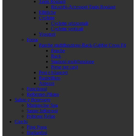
Tapis Roulant
Ricambi-Accessori Tapis Roulant
Ellittiche
Cyclette
Cyclette orizzontali
Cyclette verticali
Vogatori
Forza
Panche multifunzione-Rack-Gabbie Cross Fit
Panche
Rack
Stazioni multifunzione
Prese per cavi
Pesi e bilanceri
Rastrelliere
Attrezzi
Functional
Reformer-Pilates
Salute e Benessere
Minipiscine Spa
Saune Infrarossi
Poltrone Relax
Giochi
Ping Pong
Bigliardini