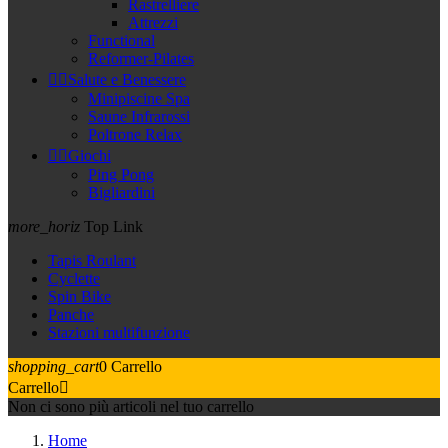
Rastrelliere
Attrezzi
Functional
Reformer-Pilates


Salute e Benessere
Minipiscine Spa
Saune Infrarossi
Poltrone Relax


Giochi
Ping Pong
Bigliardini
more_horiz
Top Link
Tapis Roulant
Cyclette
Spin Bike
Panche
Stazioni multifunzione
shopping_cart
0
Carrello
Carrello

Non ci sono più articoli nel tuo carrello
Home