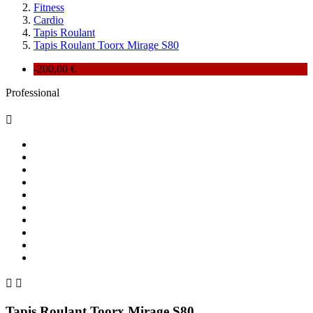
Fitness
Cardio
Tapis Roulant
Tapis Roulant Toorx Mirage S80
-200,00 €
Professional



Tapis Roulant Toorx Mirage S80