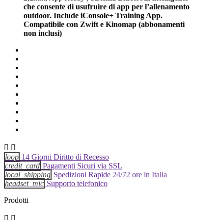
che consente di usufruire di app per l’allenamento
outdoor. Include iConsole+ Training App.
Compatibile con Zwift e Kinomap (abbonamenti
non inclusi)


loop
14 Giorni Diritto di Recesso
credit_card
Pagamenti Sicuri via SSL
local_shipping
Spedizioni Rapide 24/72 ore in Italia
headset_mic
Supporto telefonico
Prodotti

