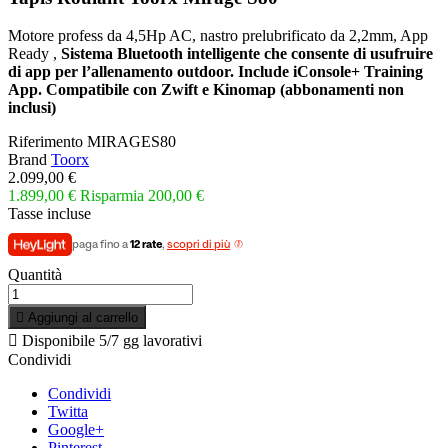
Motore profess da 4,5Hp AC, nastro prelubrificato da 2,2mm, App
Ready ,
Sistema Bluetooth intelligente che consente di usufruire
di app per l’allenamento outdoor. Include iConsole+ Training
App. Compatibile con Zwift e Kinomap (abbonamenti non
inclusi)
Riferimento
MIRAGES80
Brand
Toorx
2.099,00 €
1.899,00 €
Risparmia 200,00 €
Tasse incluse
paga fino a
12 rate
,
scopri di più
Quantità

Aggiungi al carrello

Disponibile
5/7 gg lavorativi
Condividi
Condividi
Twitta
Google+
Pinterest