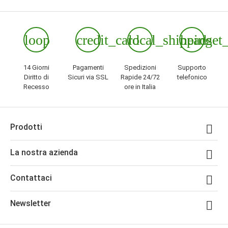
loop
credit_card
local_shipping
headset
14 Giorni
Pagamenti
Spedizioni
Supporto
Diritto di
Sicuri via SSL
Rapide 24/72
telefonico
Recesso
ore in Italia
Prodotti

La nostra azienda

Contattaci

Newsletter
