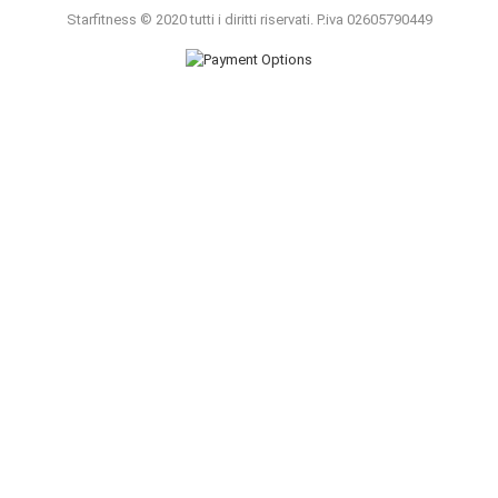
Starfitness © 2020 tutti i diritti riservati. P.iva 02605790449