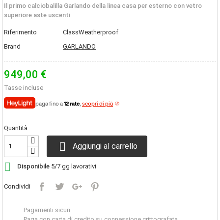
Il primo calciobalilla Garlando della linea casa per esterno con vetro
superiore aste uscenti
Riferimento
ClassWeatherproof
Brand
GARLANDO
949,00 €
Tasse incluse
paga fino a
12 rate
,
scopri di più
Quantità

Aggiungi al carrello

Disponibile
5/7 gg lavorativi
Condividi
Pagamenti sicuri
Paga con carta di credito su connessione crittografata