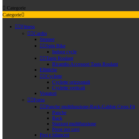

Categorie
Categorie



Fitness


Cardio
Stepper


Spin Bike
Indoor cycle


Tapis Roulant
Ricambi-Accessori Tapis Roulant
Ellittiche


Cyclette
Cyclette orizzontali
Cyclette verticali
Vogatori


Forza


Panche multifunzione-Rack-Gabbie Cross Fit
Panche
Rack
Stazioni multifunzione
Prese per cavi
Pesi e bilanceri