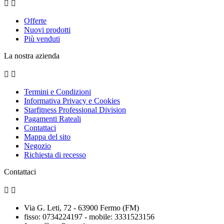


Offerte
Nuovi prodotti
Più venduti
La nostra azienda


Termini e Condizioni
Informativa Privacy e Cookies
Starfitness Professional Division
Pagamenti Rateali
Contattaci
Mappa del sito
Negozio
Richiesta di recesso
Contattaci


Via G. Leti, 72 - 63900 Fermo (FM)
fisso: 0734224197 - mobile: 3331523156