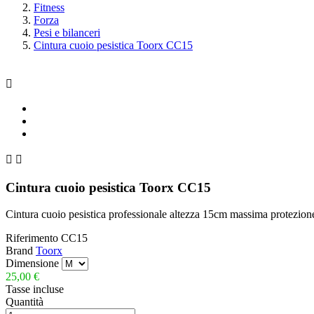
Fitness
Forza
Pesi e bilanceri
Cintura cuoio pesistica Toorx CC15



Cintura cuoio pesistica Toorx CC15
Cintura cuoio pesistica professionale altezza 15cm massima protezio
Riferimento
CC15
Brand
Toorx
Dimensione
25,00 €
Tasse incluse
Quantità