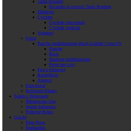
Tapis Roulant
Ricambi-Accessori Tapis Roulant
Ellittiche
Cyclette
Cyclette orizzontali
Cyclette verticali
Vogatori
Forza
Panche multifunzione-Rack-Gabbie Cross Fit
Panche
Rack
Stazioni multifunzione
Prese per cavi
Pesi e bilanceri
Rastrelliere
Attrezzi
Functional
Reformer-Pilates
Salute e Benessere
Minipiscine Spa
Saune Infrarossi
Poltrone Relax
Giochi
Ping Pong
Bigliardini