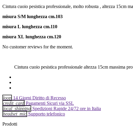
Cintura cuoio pesistica professionale, molto robusta , altezza 15cm 
misura S/M
lunghezza cm.103
misura L
lunghezza cm.110
misura XL
lunghezza cm.120
No customer reviews for the moment.
Cintura cuoio pesistica professionale altezza 15cm massima pr
loop
14 Giorni Diritto di Recesso
credit_card
Pagamenti Sicuri via SSL
local_shipping
Spedizioni Rapide 24/72 ore in Italia
headset_mic
Supporto telefonico
Prodotti