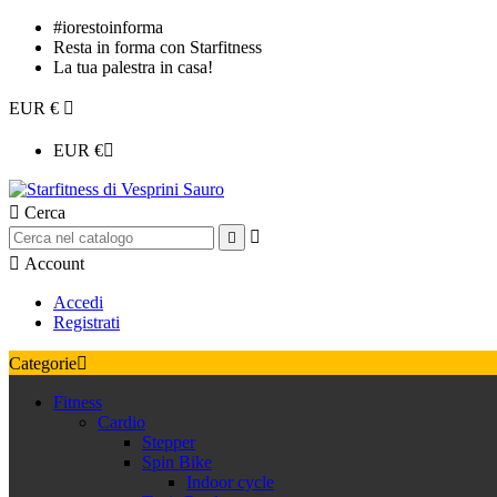
#iorestoinforma
Resta in forma con Starfitness
La tua palestra in casa!
EUR €

EUR €


Cerca



Account
Accedi
Registrati
Categorie

Fitness
Cardio
Stepper
Spin Bike
Indoor cycle