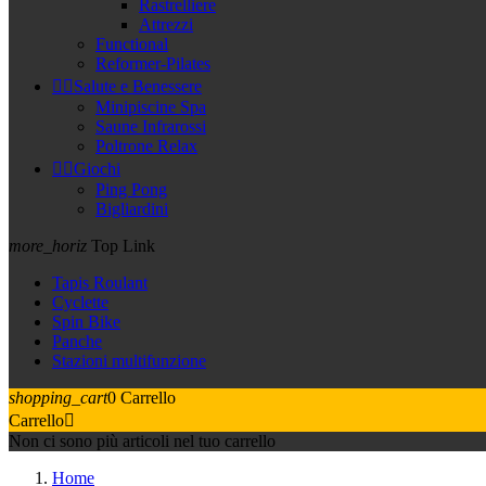
Rastrelliere
Attrezzi
Functional
Reformer-Pilates


Salute e Benessere
Minipiscine Spa
Saune Infrarossi
Poltrone Relax


Giochi
Ping Pong
Bigliardini
more_horiz
Top Link
Tapis Roulant
Cyclette
Spin Bike
Panche
Stazioni multifunzione
shopping_cart
0
Carrello
Carrello

Non ci sono più articoli nel tuo carrello
Home