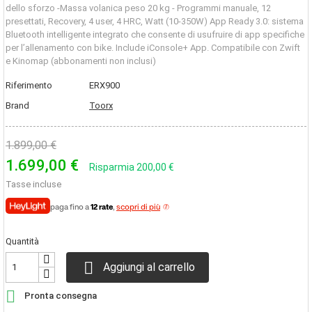
dello sforzo -Massa volanica
peso 20 kg - Programmi
manuale, 12
presettati, Recovery, 4 user, 4 HRC, Watt (10-350W) App Ready 3.0: sistema
Bluetooth intelligente integrato che consente di usufruire di app specifiche
per l’allenamento con bike. Include iConsole+ App. Compatibile con Zwift
e Kinomap (abbonamenti non inclusi)
Riferimento
ERX900
Brand
Toorx
1.899,00 €
1.699,00 €
Risparmia 200,00 €
Tasse incluse
paga fino a
12 rate
,
scopri di più
Quantità

Aggiungi al carrello

Pronta consegna