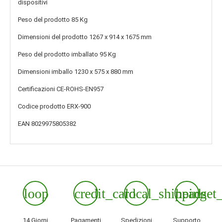
dispositivi
Peso del prodotto
85 Kg
Dimensioni del prodotto
1267 x 914 x 1675 mm
Peso del prodotto imballato
95 Kg
Dimensioni imballo
1230 x 575 x 880 mm
Certificazioni
CE-ROHS-EN957
Codice prodotto
ERX-900
EAN
8029975805382
loop
credit_card
local_shipping
headset
14 Giorni
Pagamenti
Spedizioni
Supporto