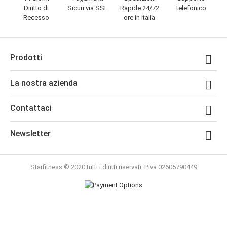
Diritto di
Sicuri via SSL
Rapide 24/72
telefonico
Recesso
ore in Italia
Prodotti

La nostra azienda

Contattaci

Newsletter

Starfitness © 2020 tutti i diritti riservati. P.iva 02605790449