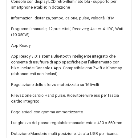
Console
con display LCD retro-illuminato blu - supporto per
smartphone e tablet in dotazione
Informazioni
distanza, tempo, calorie, pulse, velocità, RPM
Programmi
manuale, 12 presettati, Recovery, 4 user, 4 HRC, Watt
(10-350W)
App Ready
App Ready 3.0: sistema Bluetooth intelligente integrato che
consente di usufruire di app specifiche per l’allenamento con
bike. Include iConsole+ App. Compatibile con Zwift e Kinomap
(abbonamenti non inclusi)
Regolazione dello sforzo
motorizzata su 16 livelli
Rilevazione cardio
Hand pulse. Ricevitore wireless per fascia
cardio integrato.
Poggiapiedi
con gomma ammortizzante
Lunghezza del passo
regolabile manualmente a 430 o 560 mm
Dotazione
Manubrio multi posizione. Uscita USB per ricarica