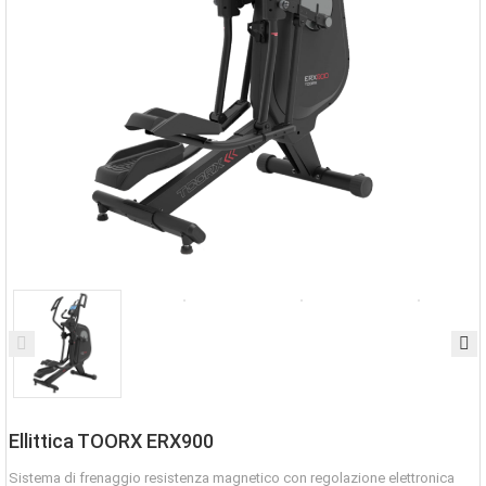
Ellittica TOORX ERX900
Sistema di frenaggio resistenza magnetico con regolazione elettronica