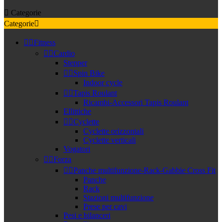

Categorie
Categorie



Fitness


Cardio
Stepper


Spin Bike
Indoor cycle


Tapis Roulant
Ricambi-Accessori Tapis Roulant
Ellittiche


Cyclette
Cyclette orizzontali
Cyclette verticali
Vogatori


Forza


Panche multifunzione-Rack-Gabbie Cross Fit
Panche
Rack
Stazioni multifunzione
Prese per cavi
Pesi e bilanceri