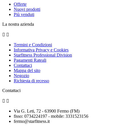
Offerte
Nuovi prodotti
Più venduti
La nostra azienda


Termini e Condizioni
Informativa Privacy e Cookies
Starfitness Professional Division
Pagamenti Rateali
Contattaci
Mappa del sito
Negozio
Richiesta di recesso
Contattaci


Via G. Leti, 72 - 63900 Fermo (FM)
fisso: 0734224197 - mobile: 3331523156
fermo@starfitness.it