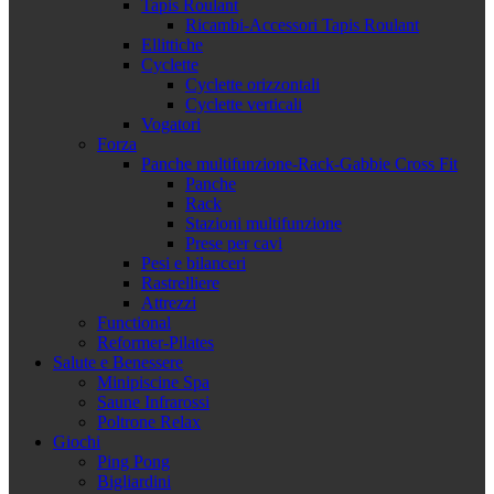
Tapis Roulant
Ricambi-Accessori Tapis Roulant
Ellittiche
Cyclette
Cyclette orizzontali
Cyclette verticali
Vogatori
Forza
Panche multifunzione-Rack-Gabbie Cross Fit
Panche
Rack
Stazioni multifunzione
Prese per cavi
Pesi e bilanceri
Rastrelliere
Attrezzi
Functional
Reformer-Pilates
Salute e Benessere
Minipiscine Spa
Saune Infrarossi
Poltrone Relax
Giochi
Ping Pong
Bigliardini