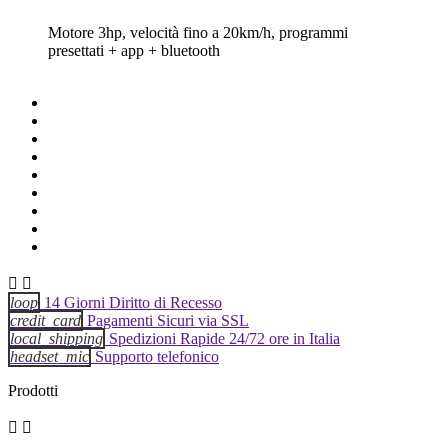
Motore 3hp, velocità fino a 20km/h, programmi
presettati + app + bluetooth


loop
14 Giorni Diritto di Recesso
credit_card
Pagamenti Sicuri via SSL
local_shipping
Spedizioni Rapide 24/72 ore in Italia
headset_mic
Supporto telefonico
Prodotti

