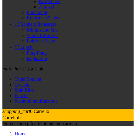
Rastrelliere
Attrezzi
Functional
Reformer-Pilates


Salute e Benessere
Minipiscine Spa
Saune Infrarossi
Poltrone Relax


Giochi
Ping Pong
Bigliardini
more_horiz
Top Link
Tapis Roulant
Cyclette
Spin Bike
Panche
Stazioni multifunzione
shopping_cart
0
Carrello
Carrello

Non ci sono più articoli nel tuo carrello
Home