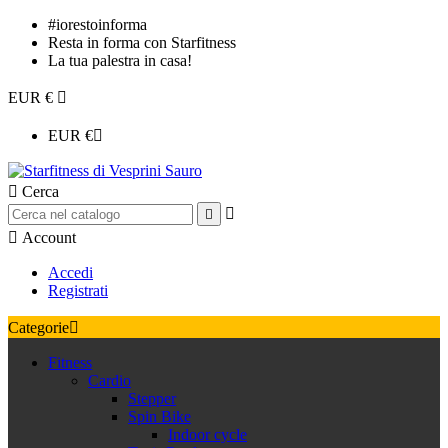
#iorestoinforma
Resta in forma con Starfitness
La tua palestra in casa!
EUR €

EUR €


Cerca



Account
Accedi
Registrati
Categorie

Fitness
Cardio
Stepper
Spin Bike
Indoor cycle