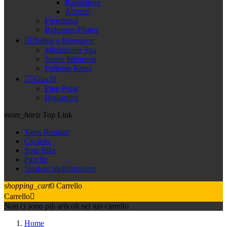
Rastrelliere
Attrezzi
Functional
Reformer-Pilates


Salute e Benessere
Minipiscine Spa
Saune Infrarossi
Poltrone Relax


Giochi
Ping Pong
Bigliardini
more_horiz
Top Link
Tapis Roulant
Cyclette
Spin Bike
Panche
Stazioni multifunzione
shopping_cart
0
Carrello
Carrello

Non ci sono più articoli nel tuo carrello
Home