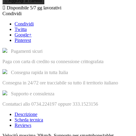

Aggiungi al carrello

Disponibile
5/7 gg lavorativi
Condividi
Condividi
Twitta
Google+
Pinterest
Pagamenti sicuri
Paga con carta di credito su connessione crittografata
Consegna rapida in tutta Italia
Consegna in 24/72 ore tracciabile su tutto il territorio italiano
Supporto e consulenza
Contattaci allo 0734.224197 oppure 333.1523156
Descrizione
Scheda tecnica
Reviews
Velocità massima 20km/h. Supporto per smartphone/tablet