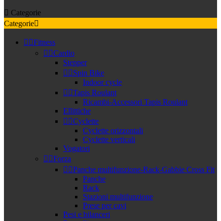

Categorie
Categorie



Fitness


Cardio
Stepper


Spin Bike
Indoor cycle


Tapis Roulant
Ricambi-Accessori Tapis Roulant
Ellittiche


Cyclette
Cyclette orizzontali
Cyclette verticali
Vogatori


Forza


Panche multifunzione-Rack-Gabbie Cross Fit
Panche
Rack
Stazioni multifunzione
Prese per cavi
Pesi e bilanceri