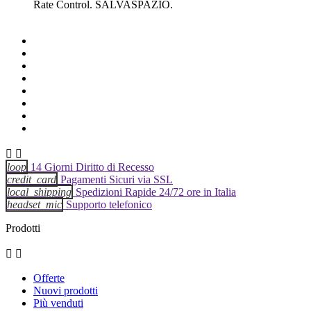
Rate Control. SALVASPAZIO.


loop
14 Giorni Diritto di Recesso
credit_card
Pagamenti Sicuri via SSL
local_shipping
Spedizioni Rapide 24/72 ore in Italia
headset_mic
Supporto telefonico
Prodotti


Offerte
Nuovi prodotti
Più venduti