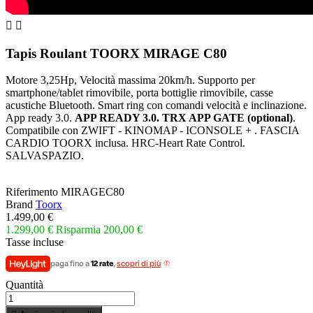


Tapis Roulant TOORX MIRAGE C80
Motore 3,25Hp, Velocità massima 20km/h. Supporto per
smartphone/tablet rimovibile, porta bottiglie rimovibile, casse
acustiche Bluetooth. Smart ring con comandi velocità e inclinazione.
App ready 3.0.
APP READY 3.0. TRX APP GATE
(optional)
.
Compatibile con ZWIFT - KINOMAP - ICONSOLE + . FASCIA
CARDIO TOORX inclusa. HRC-Heart Rate Control.
SALVASPAZIO.
Riferimento
MIRAGEC80
Brand
Toorx
1.499,00 €
1.299,00 €
Risparmia 200,00 €
Tasse incluse
paga fino a
12 rate
,
scopri di più
Quantità