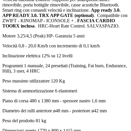
rimovibile, porta bottiglie rimovibile, casse acustiche Bluetooth.
Smart ring con comandi velocità e inclinazione.
App ready 3.0.
APP READY 3.0. TRX APP GATE (optional)
. Compatibile con
ZWIFT - KINOMAP - ICONSOLE + .
FASCIA CARDIO
TOORX inclusa
. HRC-Heart Rate Control. SALVASPAZIO.
Motore
3,25/4,5 (Peak) HP- Garanzia 5 anni
Velocità
0,8 - 20,0 Km/h con incremento di 0,1 km/h
Inclinazione
elettrica 12% su 12 livelli
Programmi
1 manuale, 24 presettati (Training, Fat burn, Endurance,
Hill), 3 user, 4 HRC
Peso massimo utilizzatore
120 Kg
Sistema di ammortizzazione
6 elastomeri
Piano di corsa
480 x 1380 mm - spessore nastro 1,6 mm
Diametro dei rulli
anteriore ø48 mm - posteriore ø42 mm
Peso del prodotto
81 kg
Dimensioni aperto
1770 x 800 x 1415 mm