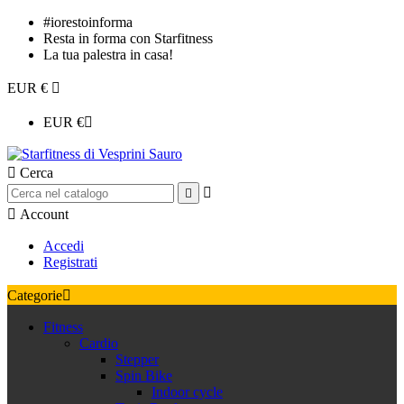
#iorestoinforma
Resta in forma con Starfitness
La tua palestra in casa!
EUR €

EUR €


Cerca



Account
Accedi
Registrati
Categorie

Fitness
Cardio
Stepper
Spin Bike
Indoor cycle