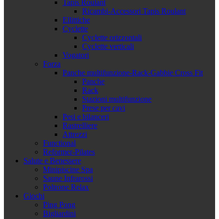
Tapis Roulant
Ricambi-Accessori Tapis Roulant
Ellittiche
Cyclette
Cyclette orizzontali
Cyclette verticali
Vogatori
Forza
Panche multifunzione-Rack-Gabbie Cross Fit
Panche
Rack
Stazioni multifunzione
Prese per cavi
Pesi e bilanceri
Rastrelliere
Attrezzi
Functional
Reformer-Pilates
Salute e Benessere
Minipiscine Spa
Saune Infrarossi
Poltrone Relax
Giochi
Ping Pong
Bigliardini