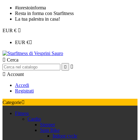
#iorestoinforma
Resta in forma con Starfitness
La tua palestra in casa!
EUR €

EUR €


Cerca



Account
Accedi
Registrati
Categorie

Fitness
Cardio
Stepper
Spin Bike
Indoor cycle