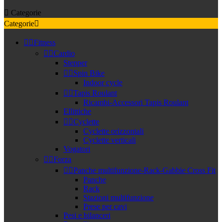

Categorie
Categorie



Fitness


Cardio
Stepper


Spin Bike
Indoor cycle


Tapis Roulant
Ricambi-Accessori Tapis Roulant
Ellittiche


Cyclette
Cyclette orizzontali
Cyclette verticali
Vogatori


Forza


Panche multifunzione-Rack-Gabbie Cross Fit
Panche
Rack
Stazioni multifunzione
Prese per cavi
Pesi e bilanceri