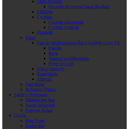
Tapis Roulant
Ricambi-Accessori Tapis Roulant
Ellittiche
Cyclette
Cyclette orizzontali
Cyclette verticali
Vogatori
Forza
Panche multifunzione-Rack-Gabbie Cross Fit
Panche
Rack
Stazioni multifunzione
Prese per cavi
Pesi e bilanceri
Rastrelliere
Attrezzi
Functional
Reformer-Pilates
Salute e Benessere
Minipiscine Spa
Saune Infrarossi
Poltrone Relax
Giochi
Ping Pong
Bigliardini