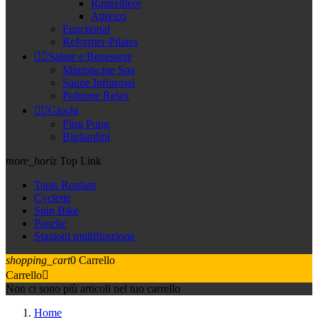
Rastrelliere
Attrezzi
Functional
Reformer-Pilates


Salute e Benessere
Minipiscine Spa
Saune Infrarossi
Poltrone Relax


Giochi
Ping Pong
Bigliardini
more_horiz
Top Link
Tapis Roulant
Cyclette
Spin Bike
Panche
Stazioni multifunzione
shopping_cart
0
Carrello
Carrello

Non ci sono più articoli nel tuo carrello
Home