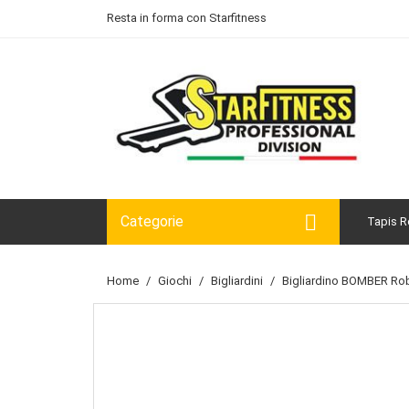
Resta in forma con Starfitness

Categorie
Tapis R
Home
Giochi
Bigliardini
Bigliardino BOMBER Rob