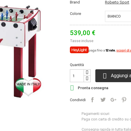
Brand
Roberto Sport
Colore
539,00 €
Tasse incluse
paga fino a
12 rate
,
scopri di 
Quantità

Aggiungi a

Pronta consegna
Condividi
Pagamenti sicuri
Paga con carta di credito su 
Consegna rapida in tutta Itali