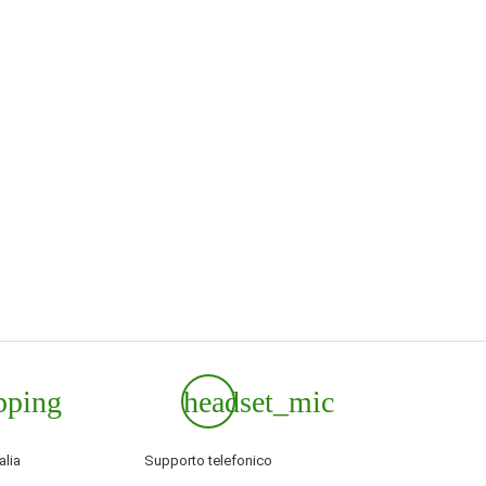
pping
headset_mic
alia
Supporto telefonico