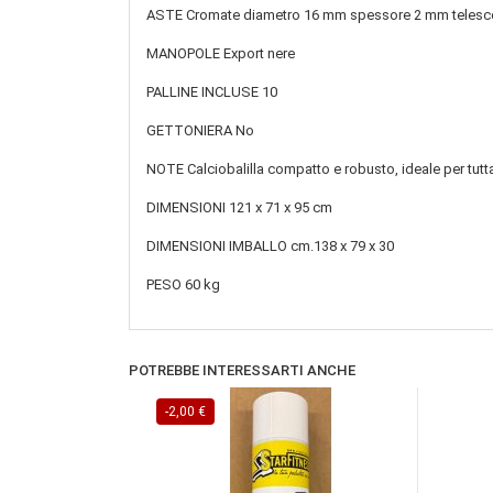
ASTE Cromate diametro 16 mm spessore 2 mm telesc
MANOPOLE Export nere
PALLINE INCLUSE 10
GETTONIERA No
NOTE Calciobalilla compatto e robusto, ideale per tutta l
DIMENSIONI 121 x 71 x 95 cm
DIMENSIONI IMBALLO cm.138 x 79 x 30
PESO 60 kg
POTREBBE INTERESSARTI ANCHE
-2,00 €