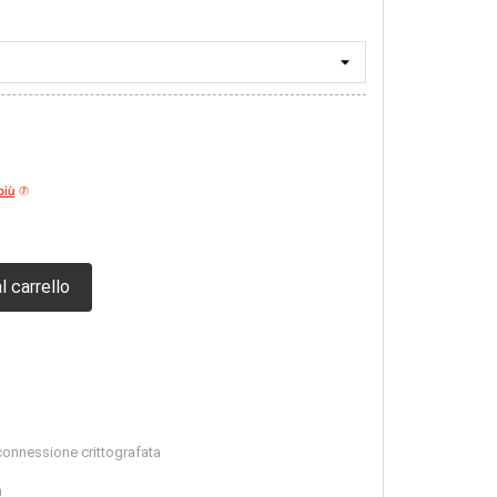
più
l carrello
connessione crittografata
a