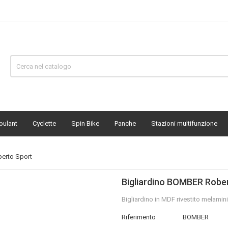
oulant
Cyclette
Spin Bike
Panche
Stazioni multifunzione
erto Sport
Bigliardino BOMBER Robe
Bigliardino in MDF rivestito melami
Riferimento
BOMBER