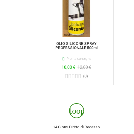
OLIO SILICONE SPRAY
PROFESSIONALE 500ml

Pronta consegna
Prezzo
10,00 €
Prezzo
12,00 €
ufficiale
(
0
)
loop
14 Giorni Diritto di Recesso