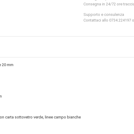
Consegna in 24/72 ore tracciabi
Supporto e consulenza
Contattaci allo 0734.224197
re 20 mm
m
n carta sottovetro verde, linee campo bianche