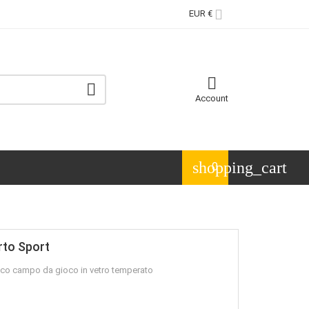

EUR €


Account
shopping_cart
0
rto Sport
nico campo da gioco in vetro temperato