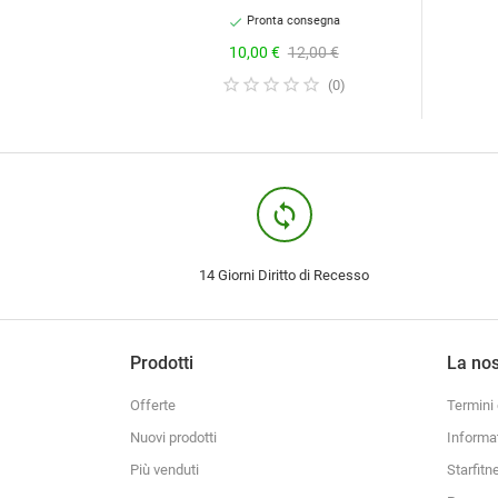
Pronta consegna

Prezzo
10,00 €
Prezzo
12,00 €
ufficiale
(
0
)
loop
14 Giorni Diritto di Recesso
Prodotti
La nos
Offerte
Termini 
Nuovi prodotti
Informa
Più venduti
Starfitn