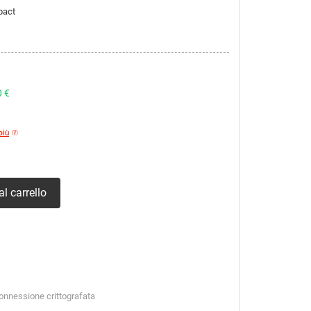
pact
0 €
più
l carrello
connessione crittografata