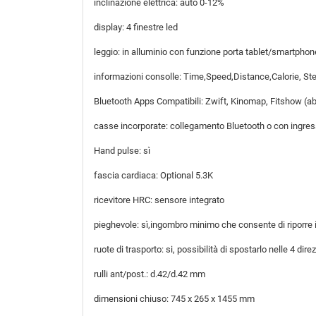
inclinazione elettrica: auto 0-12%
display: 4 finestre led
leggio: in alluminio con funzione porta tablet/smartphon
informazioni consolle: Time,Speed,Distance,Calorie, St
Bluetooth Apps Compatibili: Zwift, Kinomap, Fitshow (a
casse incorporate: collegamento Bluetooth o con ingre
Hand pulse: sì
fascia cardiaca: Optional 5.3K
ricevitore HRC: sensore integrato
pieghevole: sì,ingombro minimo che consente di riporre i
ruote di trasporto: si, possibilità di spostarlo nelle 4 direz
rulli ant/post.: d.42/d.42 mm
dimensioni chiuso: 745 x 265 x 1455 mm