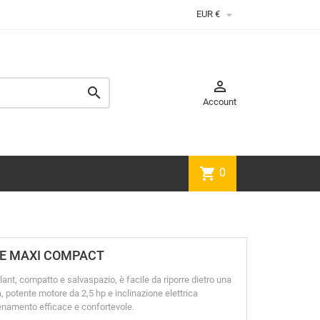

EUR €


Account
shopping_cart
0
OUTE MAXI COMPACT
ant, compatto e salvaspazio, è facile da riporre dietro una
 potente motore da 2,5 hp e inclinazione elettrica
allenamento efficace e confortevole.