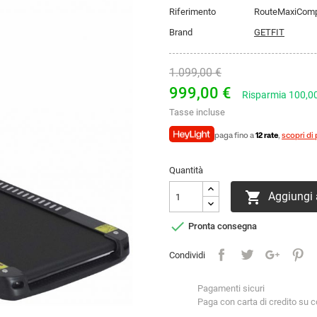
Riferimento
RouteMaxiCom
Brand
GETFIT
1.099,00 €
999,00 €
Risparmia 100,0
Tasse incluse
paga fino a
12 rate
,
scopri di 
Quantità

Aggiungi a

Pronta consegna
Condividi
Pagamenti sicuri
Paga con carta di credito su 