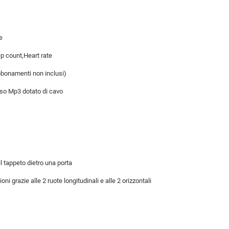
e
ep count,Heart rate
bbonamenti non inclusi)
sso Mp3 dotato di cavo
l tappeto dietro una porta
ioni grazie alle 2 ruote longitudinali e alle 2 orizzontali