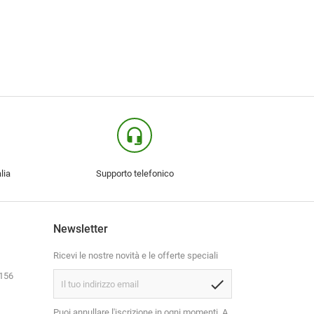
headset_mic
lia
Supporto telefonico
Newsletter
Ricevi le nostre novità e le offerte speciali
3156
check
Puoi annullare l'iscrizione in ogni momenti. A