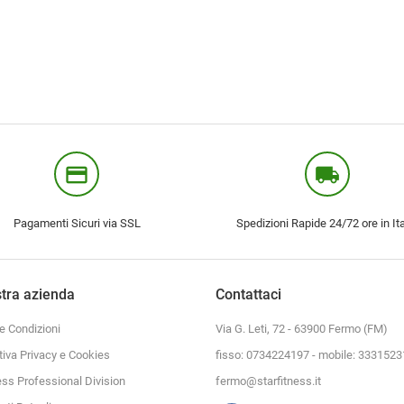
credit_card
local_shipping
Pagamenti Sicuri via SSL
Spedizioni Rapide 24/72 ore in Ita
tra azienda
Contattaci
e Condizioni
Via G. Leti, 72 - 63900 Fermo (FM)
tiva Privacy e Cookies
fisso: 0734224197 - mobile: 333152
ess Professional Division
fermo@starfitness.it