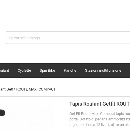
oulant
Cyclette
Spin Bike
Panche
Stazioni multifunzione
lant Getfit ROUTE MAXI COMPACT
Tapis Roulant Getfit R
Get Fit Route Maxi Compact tapis roul
porta. Dotato di pedana ammortizzata,
regolabile fino a 12 livelli, offre un 