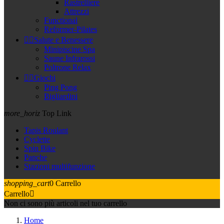
Rastrelliere
Attrezzi
Functional
Reformer-Pilates


Salute e Benessere
Minipiscine Spa
Saune Infrarossi
Poltrone Relax


Giochi
Ping Pong
Bigliardini
more_horiz
Top Link
Tapis Roulant
Cyclette
Spin Bike
Panche
Stazioni multifunzione
shopping_cart
0
Carrello
Carrello

Non ci sono più articoli nel tuo carrello
Home