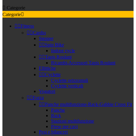

Categorie
Categorie



Fitness


Cardio
Stepper


Spin Bike
Indoor cycle


Tapis Roulant
Ricambi-Accessori Tapis Roulant
Ellittiche


Cyclette
Cyclette orizzontali
Cyclette verticali
Vogatori


Forza


Panche multifunzione-Rack-Gabbie Cross Fit
Panche
Rack
Stazioni multifunzione
Prese per cavi
Pesi e bilanceri