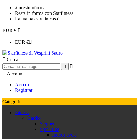
#iorestoinforma
Resta in forma con Starfitness
La tua palestra in casa!
EUR €

EUR €


Cerca



Account
Accedi
Registrati
Categorie

Fitness
Cardio
Stepper
Spin Bike
Indoor cycle