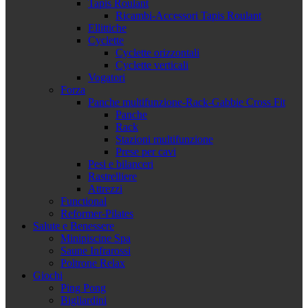
Tapis Roulant
Ricambi-Accessori Tapis Roulant
Ellittiche
Cyclette
Cyclette orizzontali
Cyclette verticali
Vogatori
Forza
Panche multifunzione-Rack-Gabbie Cross Fit
Panche
Rack
Stazioni multifunzione
Prese per cavi
Pesi e bilanceri
Rastrelliere
Attrezzi
Functional
Reformer-Pilates
Salute e Benessere
Minipiscine Spa
Saune Infrarossi
Poltrone Relax
Giochi
Ping Pong
Bigliardini