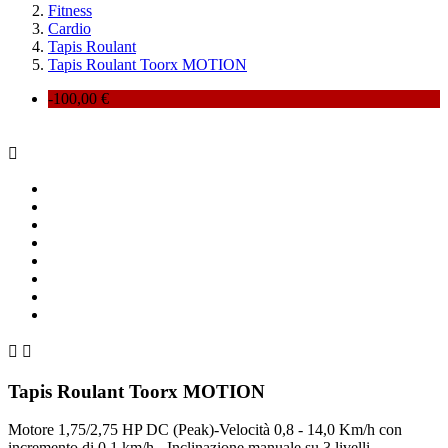
Fitness
Cardio
Tapis Roulant
Tapis Roulant Toorx MOTION
-100,00 €



Tapis Roulant Toorx MOTION
Motore
1,75/2,75 HP DC (Peak)-Velocità
0,8 - 14,0 Km/h con
incremento di 0,1 km/h - Inclinazione manuale su 3 livelli