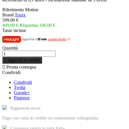
Riferimento
Motion
Brand
Toorx
599,00 €
499,00 €
Risparmia 100,00 €
Tasse incluse
paga fino a
12 rate
,
scopri di più
Quantità

Aggiungi al carrello

Pronta consegna
Condividi
Condividi
Twitta
Google+
Pinterest
Pagamenti sicuri
Paga con carta di credito su connessione crittografata
Consegna rapida in tutta Italia