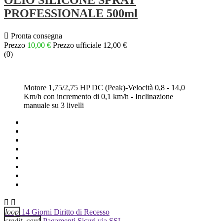
OLIO SILICONE SPRAY
PROFESSIONALE 500ml

Pronta consegna
Prezzo
10,00 €
Prezzo ufficiale
12,00 €
(
0
)
Motore
1,75/2,75 HP DC (Peak)-Velocità
0,8 - 14,0
Km/h con incremento di 0,1 km/h - Inclinazione
manuale su 3 livelli


loop
14 Giorni Diritto di Recesso
credit_card
Pagamenti Sicuri via SSL