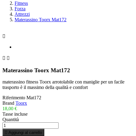
Fitness
Forza
Attrezzi
Materassino Toorx Mat172



Materassino Toorx Mat172
materassino fitness Toorx arrotolabile con maniglie per un facile
trasporto è il massimo della qualità e comfort
Riferimento
Mat172
Brand
Toorx
18,00 €
Tasse incluse
Quantità

Aggiungi al carrello