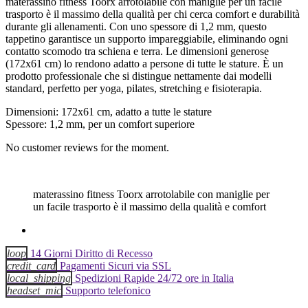
materassino fitness Toorx arrotolabile con maniglie per un facile
trasporto è il massimo della qualità per chi cerca comfort e durabilità
durante gli allenamenti. Con uno spessore di 1,2 mm, questo
tappetino garantisce un supporto impareggiabile, eliminando ogni
contatto scomodo tra schiena e terra. Le dimensioni generose
(172x61 cm) lo rendono adatto a persone di tutte le stature. È un
prodotto professionale che si distingue nettamente dai modelli
standard, perfetto per yoga, pilates, stretching e fisioterapia.
Dimensioni: 172x61 cm, adatto a tutte le stature
Spessore: 1,2 mm, per un comfort superiore
No customer reviews for the moment.
materassino fitness Toorx arrotolabile con maniglie per
un facile trasporto è il massimo della qualità e comfort
loop
14 Giorni Diritto di Recesso
credit_card
Pagamenti Sicuri via SSL
local_shipping
Spedizioni Rapide 24/72 ore in Italia
headset_mic
Supporto telefonico