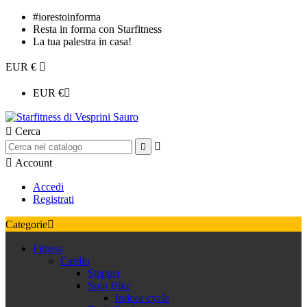
#iorestoinforma
Resta in forma con Starfitness
La tua palestra in casa!
EUR €

EUR €


Cerca



Account
Accedi
Registrati
Categorie

Fitness
Cardio
Stepper
Spin Bike
Indoor cycle