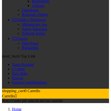
Rastrelliere
Attrezzi
Functional
Reformer-Pilates


Salute e Benessere
Minipiscine Spa
Saune Infrarossi
Poltrone Relax


Giochi
Ping Pong
Bigliardini
more_horiz
Top Link
Tapis Roulant
Cyclette
Spin Bike
Panche
Stazioni multifunzione
shopping_cart
0
Carrello
Carrello

Non ci sono più articoli nel tuo carrello
Home