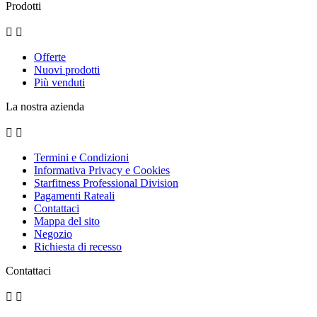
Prodotti


Offerte
Nuovi prodotti
Più venduti
La nostra azienda


Termini e Condizioni
Informativa Privacy e Cookies
Starfitness Professional Division
Pagamenti Rateali
Contattaci
Mappa del sito
Negozio
Richiesta di recesso
Contattaci

