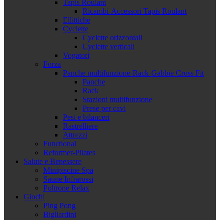
Tapis Roulant
Ricambi-Accessori Tapis Roulant
Ellittiche
Cyclette
Cyclette orizzontali
Cyclette verticali
Vogatori
Forza
Panche multifunzione-Rack-Gabbie Cross Fit
Panche
Rack
Stazioni multifunzione
Prese per cavi
Pesi e bilanceri
Rastrelliere
Attrezzi
Functional
Reformer-Pilates
Salute e Benessere
Minipiscine Spa
Saune Infrarossi
Poltrone Relax
Giochi
Ping Pong
Bigliardini