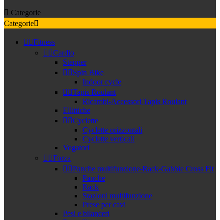

Categorie
Categorie



Fitness


Cardio
Stepper


Spin Bike
Indoor cycle


Tapis Roulant
Ricambi-Accessori Tapis Roulant
Ellittiche


Cyclette
Cyclette orizzontali
Cyclette verticali
Vogatori


Forza


Panche multifunzione-Rack-Gabbie Cross Fit
Panche
Rack
Stazioni multifunzione
Prese per cavi
Pesi e bilanceri