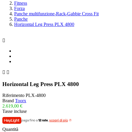
Fitness
Forza
Panche multifunzione-Rack-Gabbie Cross Fit
Panche
Horizontal Leg Press PLX 4800



Horizontal Leg Press PLX 4800
Riferimento
PLX-4800
Brand
Toorx
2.619,00 €
Tasse incluse
paga fino a
12 rate
,
scopri di più
Quantità