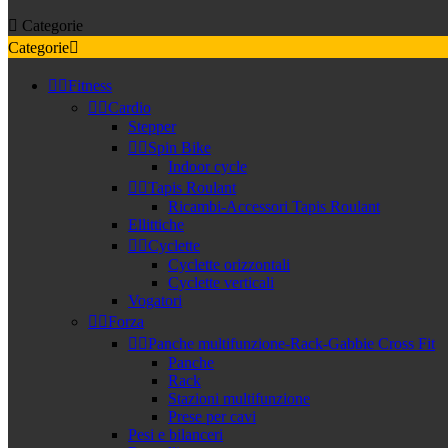

Categorie
Categorie



Fitness


Cardio
Stepper


Spin Bike
Indoor cycle


Tapis Roulant
Ricambi-Accessori Tapis Roulant
Ellittiche


Cyclette
Cyclette orizzontali
Cyclette verticali
Vogatori


Forza


Panche multifunzione-Rack-Gabbie Cross Fit
Panche
Rack
Stazioni multifunzione
Prese per cavi
Pesi e bilanceri