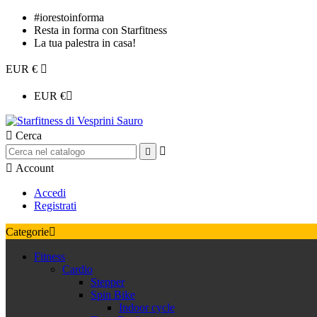
#iorestoinforma
Resta in forma con Starfitness
La tua palestra in casa!
EUR €

EUR €


Cerca



Account
Accedi
Registrati
Categorie

Fitness
Cardio
Stepper
Spin Bike
Indoor cycle