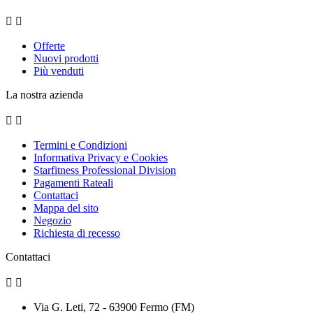


Offerte
Nuovi prodotti
Più venduti
La nostra azienda


Termini e Condizioni
Informativa Privacy e Cookies
Starfitness Professional Division
Pagamenti Rateali
Contattaci
Mappa del sito
Negozio
Richiesta di recesso
Contattaci


Via G. Leti, 72 - 63900 Fermo (FM)