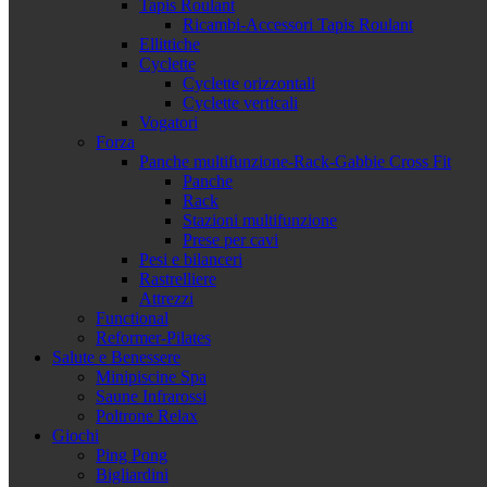
Tapis Roulant
Ricambi-Accessori Tapis Roulant
Ellittiche
Cyclette
Cyclette orizzontali
Cyclette verticali
Vogatori
Forza
Panche multifunzione-Rack-Gabbie Cross Fit
Panche
Rack
Stazioni multifunzione
Prese per cavi
Pesi e bilanceri
Rastrelliere
Attrezzi
Functional
Reformer-Pilates
Salute e Benessere
Minipiscine Spa
Saune Infrarossi
Poltrone Relax
Giochi
Ping Pong
Bigliardini