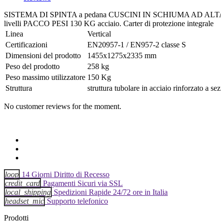
SISTEMA DI SPINTA a pedana CUSCINI IN SCHIUMA AD ALTA DENSIT
livelli PACCO PESI 130 KG acciaio. Carter di protezione integrale
Linea
Vertical
Certificazioni
EN20957-1 / EN957-2 classe S
Dimensioni del prodotto
1455x1275x2335 mm
Peso del prodotto
258 kg
Peso massimo utilizzatore
150 Kg
Struttura
struttura tubolare in acciaio rinforzato a 
No customer reviews for the moment.
loop
14 Giorni Diritto di Recesso
credit_card
Pagamenti Sicuri via SSL
local_shipping
Spedizioni Rapide 24/72 ore in Italia
headset_mic
Supporto telefonico
Prodotti