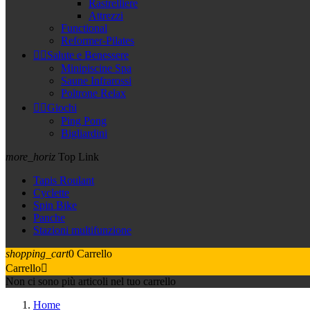
Rastrelliere
Attrezzi
Functional
Reformer-Pilates


Salute e Benessere
Minipiscine Spa
Saune Infrarossi
Poltrone Relax


Giochi
Ping Pong
Bigliardini
more_horiz
Top Link
Tapis Roulant
Cyclette
Spin Bike
Panche
Stazioni multifunzione
shopping_cart
0
Carrello
Carrello

Non ci sono più articoli nel tuo carrello
Home