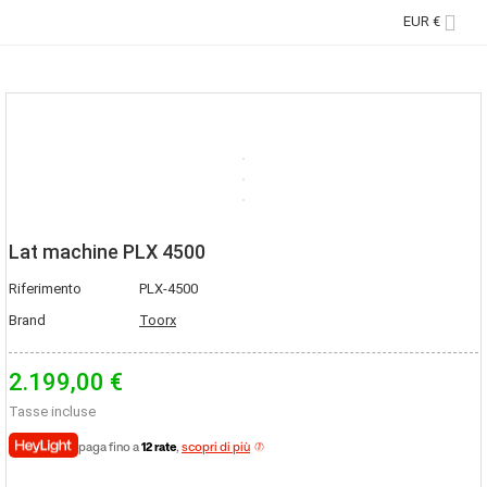

EUR €
Lat machine PLX 4500
Riferimento
PLX-4500
Brand
Toorx
2.199,00 €
Tasse incluse
paga fino a
12 rate
,
scopri di più