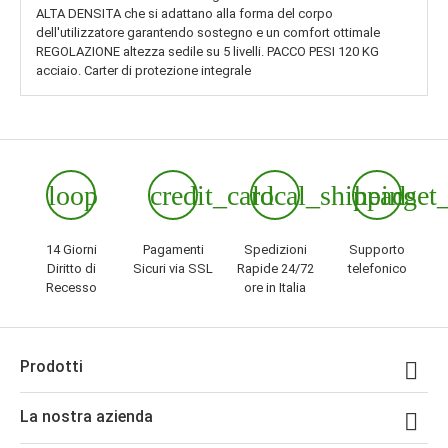
ALTA DENSITA che si adattano alla forma del corpo
dell'utilizzatore garantendo sostegno e un comfort ottimale
REGOLAZIONE altezza sedile su 5 livelli. PACCO PESI 120 KG
acciaio. Carter di protezione integrale
loop
credit_card
local_shipping
headset
14 Giorni
Pagamenti
Spedizioni
Supporto
Diritto di
Sicuri via SSL
Rapide 24/72
telefonico
Recesso
ore in Italia
Prodotti

La nostra azienda
