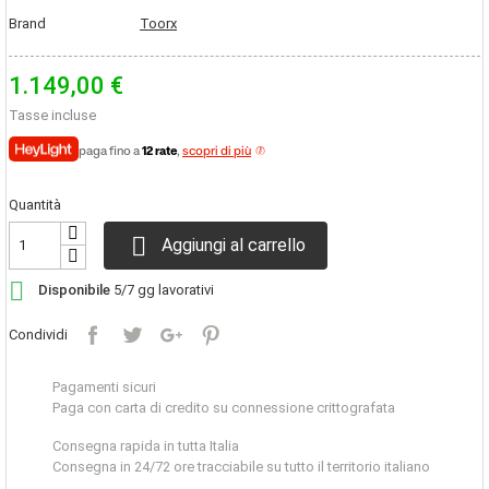
Brand
Toorx
1.149,00 €
Tasse incluse
paga fino a
12 rate
,
scopri di più
Quantità

Aggiungi al carrello

Disponibile
5/7 gg lavorativi
Condividi
Pagamenti sicuri
Paga con carta di credito su connessione crittografata
Consegna rapida in tutta Italia
Consegna in 24/72 ore tracciabile su tutto il territorio italiano