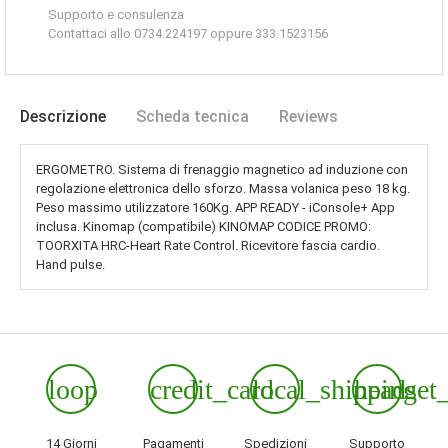
Supporto e consulenza
Contattaci allo 0734.224197 oppure 333.1523156
Descrizione
Scheda tecnica
Reviews
ERGOMETRO. Sistema di frenaggio magnetico ad induzione con
regolazione elettronica dello sforzo. Massa volanica peso 18 kg.
Peso massimo utilizzatore 160Kg. APP READY - iConsole+ App
inclusa. Kinomap (compatibile) KINOMAP CODICE PROMO:
TOORXITA HRC-Heart Rate Control. Ricevitore fascia cardio.
Hand pulse.
loop
credit_card
local_shipping
headset
14 Giorni
Pagamenti
Spedizioni
Supporto