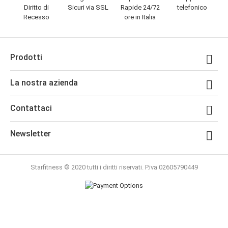
Diritto di
Sicuri via SSL
Rapide 24/72
telefonico
Recesso
ore in Italia
Prodotti

La nostra azienda

Contattaci

Newsletter

Starfitness © 2020 tutti i diritti riservati. P.iva 02605790449