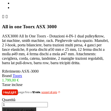


All in one Toorx ASX 3000
ASX3000 All In One Toorx - Dotazioni 4-IN-1 dual pulley&row,
lat machine, smith machine, rack. Pieghevole salva-spazio. Manubri,
2 J-hook, porta bilanciere, barra trazioni multi presa, 4 ganci per
fasce elastiche, 8 porta dischi ø50 mm e 25 mm, 12 ferma dischi a
molla ø49 mm, 4 ferma dischi a mola ø47 mm. Attachments:
cavigliera, corda, catena, landmine, 2 maniglie trazioni regolabili,
barra lat pull-down, barra row, barra tricipiti dritta.
Riferimento
ASX-3000
Brand
Toorx
1.799,00 €
Tasse incluse
paga fino a
12 rate
,
scopri di più
Quantità

Aggiungi al carrello