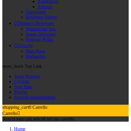
Rastrelliere
Attrezzi
Functional
Reformer-Pilates


Salute e Benessere
Minipiscine Spa
Saune Infrarossi
Poltrone Relax


Giochi
Ping Pong
Bigliardini
more_horiz
Top Link
Tapis Roulant
Cyclette
Spin Bike
Panche
Stazioni multifunzione
shopping_cart
0
Carrello
Carrello

Non ci sono più articoli nel tuo carrello
Home