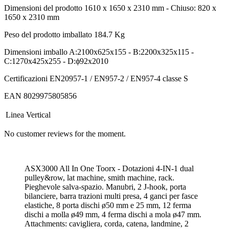
Dimensioni del prodotto
1610 x 1650 x 2310 mm - Chiuso: 820 x
1650 x 2310 mm
Peso del prodotto imballato
184.7 Kg
Dimensioni imballo
A:2100x625x155 - B:2200x325x115 -
C:1270x425x255 - D:ϕ92x2010
Certificazioni
EN20957-1 / EN957-2 / EN957-4 classe S
EAN
8029975805856
Linea
Vertical
No customer reviews for the moment.
ASX3000 All In One Toorx - Dotazioni 4-IN-1 dual
pulley&row, lat machine, smith machine, rack.
Pieghevole salva-spazio. Manubri, 2 J-hook, porta
bilanciere, barra trazioni multi presa, 4 ganci per fasce
elastiche, 8 porta dischi ø50 mm e 25 mm, 12 ferma
dischi a molla ø49 mm, 4 ferma dischi a mola ø47 mm.
Attachments: cavigliera, corda, catena, landmine, 2