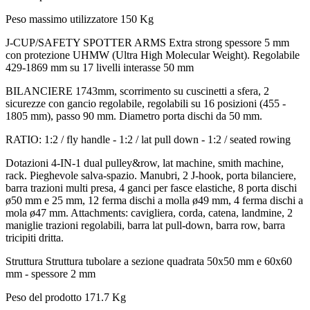
Peso massimo utilizzatore
150 Kg
J-CUP/SAFETY SPOTTER ARMS Extra strong spessore 5 mm
con protezione UHMW (Ultra High Molecular Weight). Regolabile
429-1869 mm su 17 livelli interasse 50 mm
BILANCIERE 1743mm, scorrimento su cuscinetti a sfera, 2
sicurezze con gancio regolabile, regolabili su 16 posizioni (455 -
1805 mm), passo 90 mm. Diametro porta dischi da 50 mm.
RATIO: 1:2 / fly handle - 1:2 / lat pull down - 1:2 / seated rowing
Dotazioni 4-IN-1 dual pulley&row, lat machine, smith machine,
rack. Pieghevole salva-spazio. Manubri, 2 J-hook, porta bilanciere,
barra trazioni multi presa, 4 ganci per fasce elastiche, 8 porta dischi
ø50 mm e 25 mm, 12 ferma dischi a molla ø49 mm, 4 ferma dischi a
mola ø47 mm. Attachments: cavigliera, corda, catena, landmine, 2
maniglie trazioni regolabili, barra lat pull-down, barra row, barra
tricipiti dritta.
Struttura
Struttura tubolare a sezione quadrata 50x50 mm e 60x60
mm - spessore 2 mm
Peso del prodotto
171.7 Kg