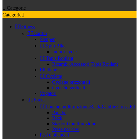

Categorie
Categorie



Fitness


Cardio
Stepper


Spin Bike
Indoor cycle


Tapis Roulant
Ricambi-Accessori Tapis Roulant
Ellittiche


Cyclette
Cyclette orizzontali
Cyclette verticali
Vogatori


Forza


Panche multifunzione-Rack-Gabbie Cross Fit
Panche
Rack
Stazioni multifunzione
Prese per cavi
Pesi e bilanceri