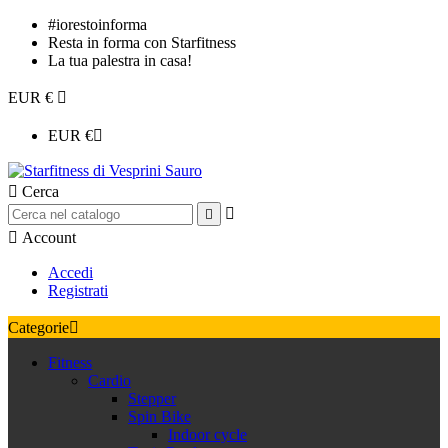
#iorestoinforma
Resta in forma con Starfitness
La tua palestra in casa!
EUR €

EUR €


Cerca



Account
Accedi
Registrati
Categorie

Fitness
Cardio
Stepper
Spin Bike
Indoor cycle