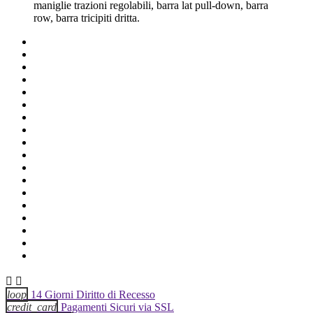
maniglie trazioni regolabili, barra lat pull-down, barra
row, barra tricipiti dritta.


loop
14 Giorni Diritto di Recesso
credit_card
Pagamenti Sicuri via SSL