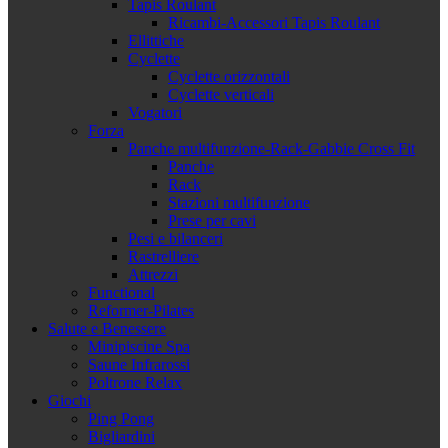
Tapis Roulant
Ricambi-Accessori Tapis Roulant
Ellittiche
Cyclette
Cyclette orizzontali
Cyclette verticali
Vogatori
Forza
Panche multifunzione-Rack-Gabbie Cross Fit
Panche
Rack
Stazioni multifunzione
Prese per cavi
Pesi e bilanceri
Rastrelliere
Attrezzi
Functional
Reformer-Pilates
Salute e Benessere
Minipiscine Spa
Saune Infrarossi
Poltrone Relax
Giochi
Ping Pong
Bigliardini