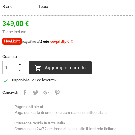
Brand
Toorx
349,00 €
Tasse incluse
paga fino a
12 rate
,
scopri di più
Quantità

Aggiungi al carrello

Disponibile
5/7 gg lavorativi
Condividi
Pagamenti sicuri
Paga con carta di credito su connessione crittografata
Consegna rapida in tutta Italia
Consegna in 24/72 ore tracciabile su tutto il territorio italiano