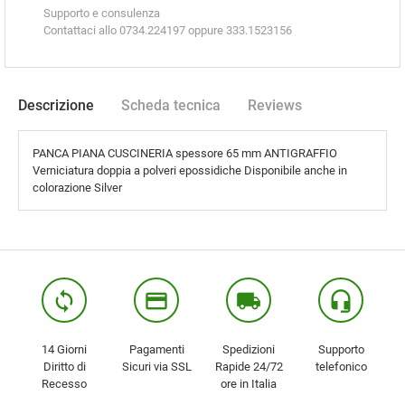
Supporto e consulenza
Contattaci allo 0734.224197 oppure 333.1523156
Descrizione
Scheda tecnica
Reviews
PANCA PIANA CUSCINERIA spessore 65 mm ANTIGRAFFIO
Verniciatura doppia a polveri epossidiche Disponibile anche in
colorazione Silver
loop
credit_card
local_shipping
headset_mic
14 Giorni
Pagamenti
Spedizioni
Supporto
Diritto di
Sicuri via SSL
Rapide 24/72
telefonico
Recesso
ore in Italia