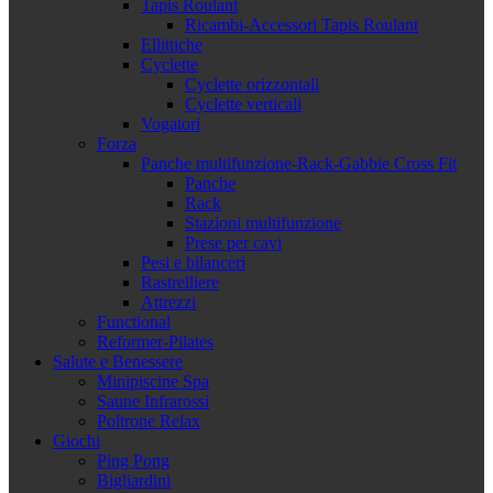
Tapis Roulant
Ricambi-Accessori Tapis Roulant
Ellittiche
Cyclette
Cyclette orizzontali
Cyclette verticali
Vogatori
Forza
Panche multifunzione-Rack-Gabbie Cross Fit
Panche
Rack
Stazioni multifunzione
Prese per cavi
Pesi e bilanceri
Rastrelliere
Attrezzi
Functional
Reformer-Pilates
Salute e Benessere
Minipiscine Spa
Saune Infrarossi
Poltrone Relax
Giochi
Ping Pong
Bigliardini