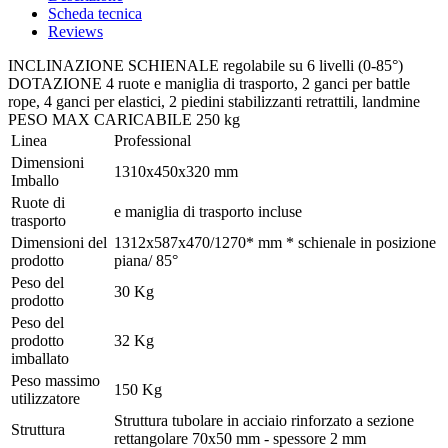
Scheda tecnica
Reviews
INCLINAZIONE SCHIENALE regolabile su 6 livelli (0-85°)
DOTAZIONE 4 ruote e maniglia di trasporto, 2 ganci per battle
rope, 4 ganci per elastici, 2 piedini stabilizzanti retrattili, landmine
PESO MAX CARICABILE 250 kg
Linea
Professional
Dimensioni
1310x450x320 mm
Imballo
Ruote di
e maniglia di trasporto incluse
trasporto
Dimensioni del
1312x587x470/1270* mm * schienale in posizione
prodotto
piana/ 85°
Peso del
30 Kg
prodotto
Peso del
prodotto
32 Kg
imballato
Peso massimo
150 Kg
utilizzatore
Struttura tubolare in acciaio rinforzato a sezione
Struttura
rettangolare 70x50 mm - spessore 2 mm