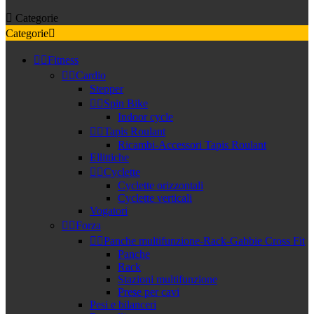

Categorie
Categorie



Fitness


Cardio
Stepper


Spin Bike
Indoor cycle


Tapis Roulant
Ricambi-Accessori Tapis Roulant
Ellittiche


Cyclette
Cyclette orizzontali
Cyclette verticali
Vogatori


Forza


Panche multifunzione-Rack-Gabbie Cross Fit
Panche
Rack
Stazioni multifunzione
Prese per cavi
Pesi e bilanceri