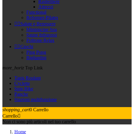
Rastrelliere
Attrezzi
Functional
Reformer-Pilates


Salute e Benessere
Minipiscine Spa
Saune Infrarossi
Poltrone Relax


Giochi
Ping Pong
Bigliardini
more_horiz
Top Link
Tapis Roulant
Cyclette
Spin Bike
Panche
Stazioni multifunzione
shopping_cart
0
Carrello
Carrello

Non ci sono più articoli nel tuo carrello
Home