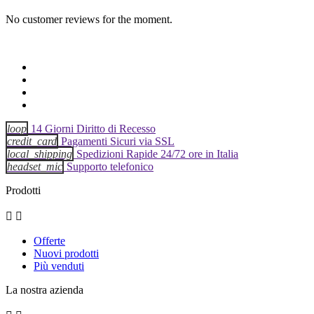
No customer reviews for the moment.
loop
14 Giorni Diritto di Recesso
credit_card
Pagamenti Sicuri via SSL
local_shipping
Spedizioni Rapide 24/72 ore in Italia
headset_mic
Supporto telefonico
Prodotti


Offerte
Nuovi prodotti
Più venduti
La nostra azienda