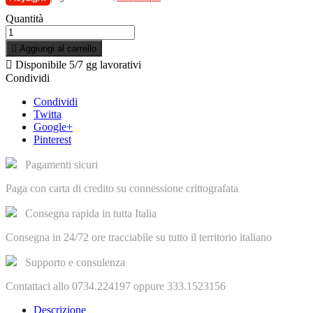
Quantità

Aggiungi al carrello

Disponibile
5/7 gg lavorativi
Condividi
Condividi
Twitta
Google+
Pinterest
Pagamenti sicuri
Paga con carta di credito su connessione crittografata
Consegna rapida in tutta Italia
Consegna in 24/72 ore tracciabile su tutto il territorio italiano
Supporto e consulenza
Contattaci allo 0734.224197 oppure 333.1523156
Descrizione