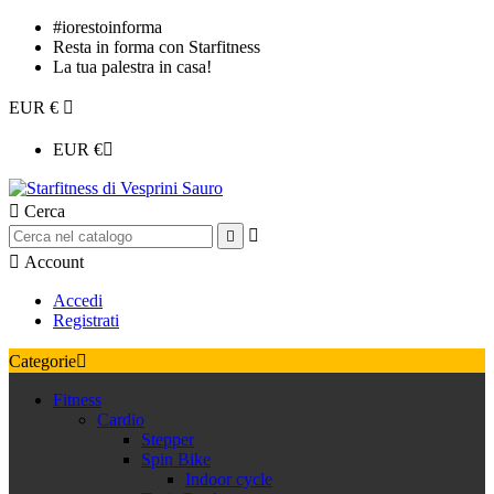
#iorestoinforma
Resta in forma con Starfitness
La tua palestra in casa!
EUR €

EUR €


Cerca



Account
Accedi
Registrati
Categorie

Fitness
Cardio
Stepper
Spin Bike
Indoor cycle