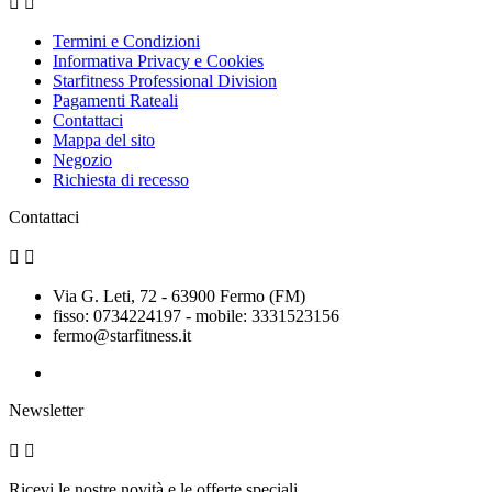


Termini e Condizioni
Informativa Privacy e Cookies
Starfitness Professional Division
Pagamenti Rateali
Contattaci
Mappa del sito
Negozio
Richiesta di recesso
Contattaci


Via G. Leti, 72 - 63900 Fermo (FM)
fisso: 0734224197 - mobile: 3331523156
fermo@starfitness.it
Newsletter


Ricevi le nostre novità e le offerte speciali