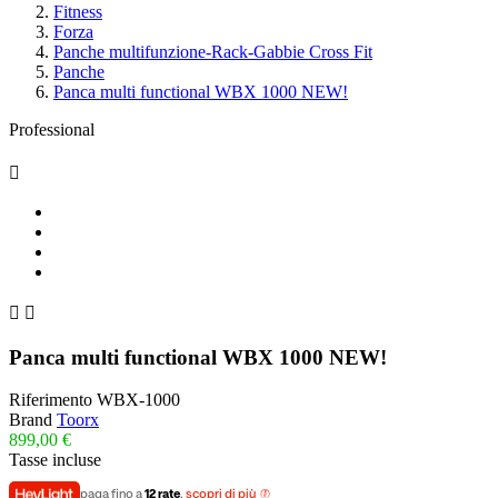
Fitness
Forza
Panche multifunzione-Rack-Gabbie Cross Fit
Panche
Panca multi functional WBX 1000 NEW!
Professional



Panca multi functional WBX 1000 NEW!
Riferimento
WBX-1000
Brand
Toorx
899,00 €
Tasse incluse
paga fino a
12 rate
,
scopri di più