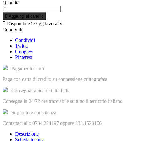
Quantità

Aggiungi al carrello

Disponibile
5/7 gg lavorativi
Condividi
Condividi
Twitta
Google+
Pinterest
Pagamenti sicuri
Paga con carta di credito su connessione crittografata
Consegna rapida in tutta Italia
Consegna in 24/72 ore tracciabile su tutto il territorio italiano
Supporto e consulenza
Contattaci allo 0734.224197 oppure 333.1523156
Descrizione
Scheda tecnica