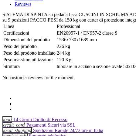
Reviews
SISTEMA DI SPINTA su pedana fissa CUSCINI IN SCHIUMA AD ALTA 
su 9 posizioni PACCO PESI da 150 kg con carter di protezione integr
Linea
Professional
Certificazioni
EN20957-1 / EN957-2 classe S
Dimensioni del prodotto
1536x730x1689 mm
Peso del prodotto
226 kg
Peso del prodotto imballato
244 kg
Peso massimo utilizzatore
120 Kg
Struttura
tubolare in acciaio a sezione ovale 50x
No customer reviews for the moment.
loop
14 Giorni Diritto di Recesso
credit_card
Pagamenti Sicuri via SSL
local_shipping
Spedizioni Rapide 24/72 ore in Italia
headset_mic
Supporto telefonico