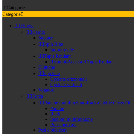

Categorie
Categorie



Fitness


Cardio
Stepper


Spin Bike
Indoor cycle


Tapis Roulant
Ricambi-Accessori Tapis Roulant
Ellittiche


Cyclette
Cyclette orizzontali
Cyclette verticali
Vogatori


Forza


Panche multifunzione-Rack-Gabbie Cross Fit
Panche
Rack
Stazioni multifunzione
Prese per cavi
Pesi e bilanceri