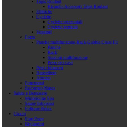
Tapis Roulant
Ricambi-Accessori Tapis Roulant
Ellittiche
Cyclette
Cyclette orizzontali
Cyclette verticali
Vogatori
Forza
Panche multifunzione-Rack-Gabbie Cross Fit
Panche
Rack
Stazioni multifunzione
Prese per cavi
Pesi e bilanceri
Rastrelliere
Attrezzi
Functional
Reformer-Pilates
Salute e Benessere
Minipiscine Spa
Saune Infrarossi
Poltrone Relax
Giochi
Ping Pong
Bigliardini