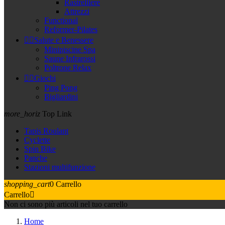
Rastrelliere
Attrezzi
Functional
Reformer-Pilates


Salute e Benessere
Minipiscine Spa
Saune Infrarossi
Poltrone Relax


Giochi
Ping Pong
Bigliardini
more_horiz
Top Link
Tapis Roulant
Cyclette
Spin Bike
Panche
Stazioni multifunzione
shopping_cart
0
Carrello
Carrello

Non ci sono più articoli nel tuo carrello
Home