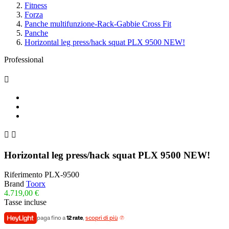
Fitness
Forza
Panche multifunzione-Rack-Gabbie Cross Fit
Panche
Horizontal leg press/hack squat PLX 9500 NEW!
Professional



Horizontal leg press/hack squat PLX 9500 NEW!
Riferimento
PLX-9500
Brand
Toorx
4.719,00 €
Tasse incluse
paga fino a
12 rate
,
scopri di più