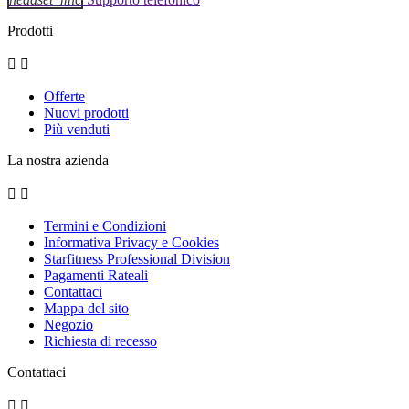
Prodotti


Offerte
Nuovi prodotti
Più venduti
La nostra azienda


Termini e Condizioni
Informativa Privacy e Cookies
Starfitness Professional Division
Pagamenti Rateali
Contattaci
Mappa del sito
Negozio
Richiesta di recesso
Contattaci

