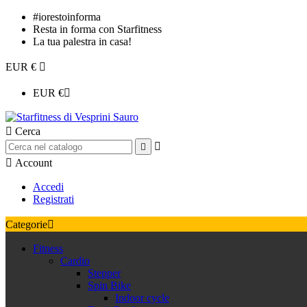
#iorestoinforma
Resta in forma con Starfitness
La tua palestra in casa!
EUR €

EUR €


Cerca



Account
Accedi
Registrati
Categorie

Fitness
Cardio
Stepper
Spin Bike
Indoor cycle