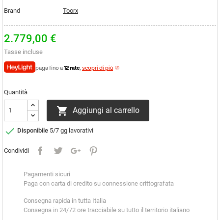
Brand
Toorx
2.779,00 €
Tasse incluse
paga fino a
12 rate
,
scopri di più
Quantità

Aggiungi al carrello

Disponibile
5/7 gg lavorativi
Condividi
Pagamenti sicuri
Paga con carta di credito su connessione crittografata
Consegna rapida in tutta Italia
Consegna in 24/72 ore tracciabile su tutto il territorio italiano