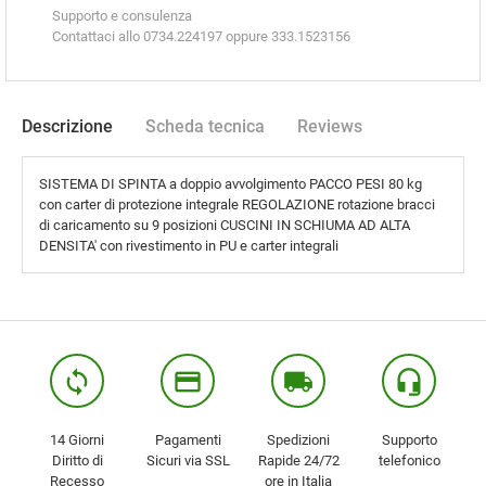
Supporto e consulenza
Contattaci allo 0734.224197 oppure 333.1523156
Descrizione
Scheda tecnica
Reviews
SISTEMA DI SPINTA a doppio avvolgimento PACCO PESI 80 kg
con carter di protezione integrale REGOLAZIONE rotazione bracci
di caricamento su 9 posizioni CUSCINI IN SCHIUMA AD ALTA
DENSITA' con rivestimento in PU e carter integrali
loop
credit_card
local_shipping
headset_mic
14 Giorni
Pagamenti
Spedizioni
Supporto
Diritto di
Sicuri via SSL
Rapide 24/72
telefonico
Recesso
ore in Italia