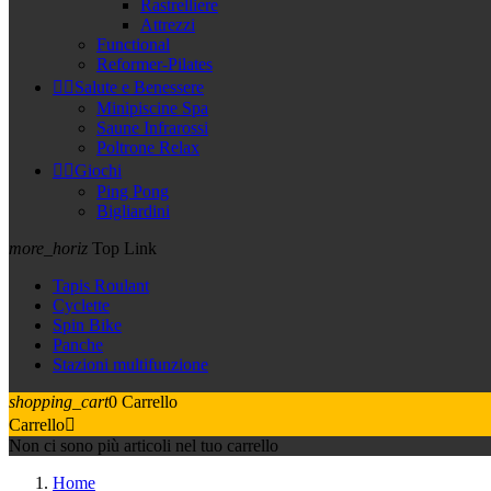
Rastrelliere
Attrezzi
Functional
Reformer-Pilates


Salute e Benessere
Minipiscine Spa
Saune Infrarossi
Poltrone Relax


Giochi
Ping Pong
Bigliardini
more_horiz
Top Link
Tapis Roulant
Cyclette
Spin Bike
Panche
Stazioni multifunzione
shopping_cart
0
Carrello
Carrello

Non ci sono più articoli nel tuo carrello
Home