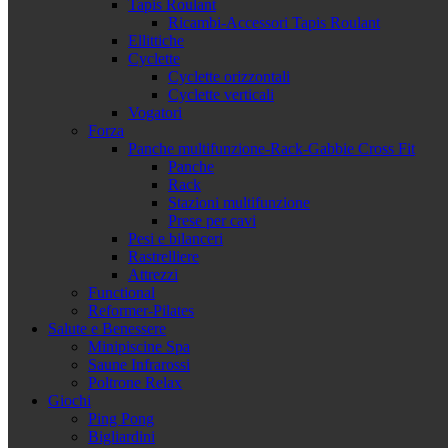
Tapis Roulant
Ricambi-Accessori Tapis Roulant
Ellittiche
Cyclette
Cyclette orizzontali
Cyclette verticali
Vogatori
Forza
Panche multifunzione-Rack-Gabbie Cross Fit
Panche
Rack
Stazioni multifunzione
Prese per cavi
Pesi e bilanceri
Rastrelliere
Attrezzi
Functional
Reformer-Pilates
Salute e Benessere
Minipiscine Spa
Saune Infrarossi
Poltrone Relax
Giochi
Ping Pong
Bigliardini