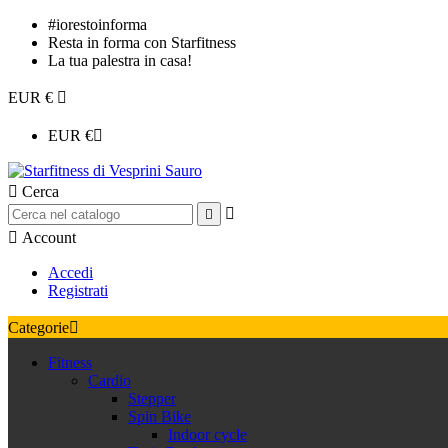
#iorestoinforma
Resta in forma con Starfitness
La tua palestra in casa!
EUR €

EUR €


Cerca



Account
Accedi
Registrati
Categorie

Fitness
Cardio
Stepper
Spin Bike
Indoor cycle