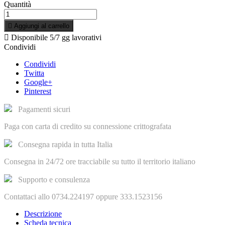
Quantità

Aggiungi al carrello

Disponibile
5/7 gg lavorativi
Condividi
Condividi
Twitta
Google+
Pinterest
Pagamenti sicuri
Paga con carta di credito su connessione crittografata
Consegna rapida in tutta Italia
Consegna in 24/72 ore tracciabile su tutto il territorio italiano
Supporto e consulenza
Contattaci allo 0734.224197 oppure 333.1523156
Descrizione
Scheda tecnica