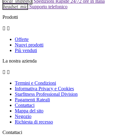
local_shipping
Spedizioni Rapide 24/72 ore in Italia
headset_mic
Supporto telefonico
Prodotti


Offerte
Nuovi prodotti
Più venduti
La nostra azienda


Termini e Condizioni
Informativa Privacy e Cookies
Starfitness Professional Division
Pagamenti Rateali
Contattaci
Mappa del sito
Negozio
Richiesta di recesso
Contattaci