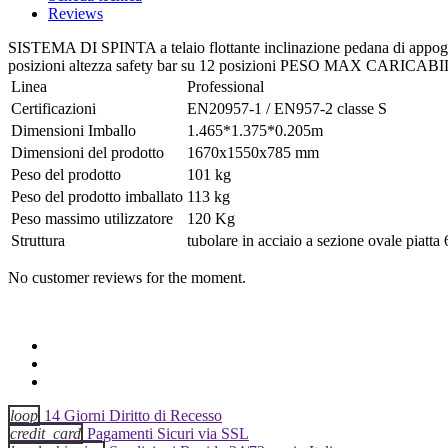
Reviews
SISTEMA DI SPINTA a telaio flottante inclinazione pedana di 
posizioni altezza safety bar su 12 posizioni PESO MAX CARICAB
Linea
Professional
Certificazioni
EN20957-1 / EN957-2 classe S
Dimensioni Imballo
1.465*1.375*0.205m
Dimensioni del prodotto
1670x1550x785 mm
Peso del prodotto
101 kg
Peso del prodotto imballato
113 kg
Peso massimo utilizzatore
120 Kg
Struttura
tubolare in acciaio a sezione ovale piat
No customer reviews for the moment.
loop
14 Giorni Diritto di Recesso
credit_card
Pagamenti Sicuri via SSL