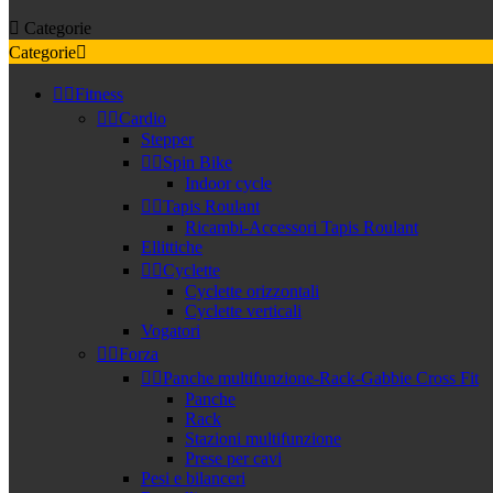

Categorie
Categorie



Fitness


Cardio
Stepper


Spin Bike
Indoor cycle


Tapis Roulant
Ricambi-Accessori Tapis Roulant
Ellittiche


Cyclette
Cyclette orizzontali
Cyclette verticali
Vogatori


Forza


Panche multifunzione-Rack-Gabbie Cross Fit
Panche
Rack
Stazioni multifunzione
Prese per cavi
Pesi e bilanceri