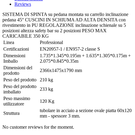
Reviews
SISTEMA DI SPINTA su pedana montata su carrello inclinazione
pedana 45° CUSCINI IN SCHIUMA AD ALTA DENSITA con
rivestimento in PU REGOLAZIONE inclinazione schienale su 5
posizioni altezza safety bar su 2 posizioni PESO MAX
CARICABILE 350 KG
Linea
Professional
Certificazioni
EN20957-1 / EN957-2 classe S
Dimensioni
1.735*1.345*0.195m + 1.635*1.305*0.175m +
Imballo
2.075*0.845*0.35m
Dimensioni del
2366x1475x1790 mm
prodotto
Peso del prodotto
210 kg
Peso del prodotto
233 kg
imballato
Peso massimo
120 Kg
utilizzatore
tubolare in acciaio a sezione ovale piatta 60x120
Struttura
mm - spessore 3 mm.
No customer reviews for the moment.