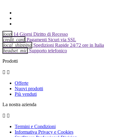
loop
14 Giorni Diritto di Recesso
credit_card
Pagamenti Sicuri via SSL
local_shipping
Spedizioni Rapide 24/72 ore in Italia
headset_mic
Supporto telefonico
Prodotti


Offerte
Nuovi prodotti
Più venduti
La nostra azienda


Termini e Condizioni
Informativa Privacy e Cookies