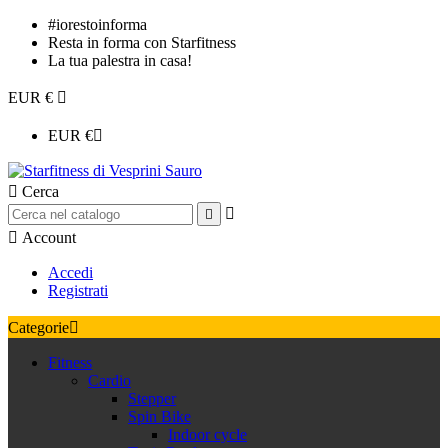
#iorestoinforma
Resta in forma con Starfitness
La tua palestra in casa!
EUR €

EUR €


Cerca



Account
Accedi
Registrati
Categorie

Fitness
Cardio
Stepper
Spin Bike
Indoor cycle