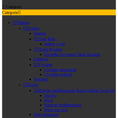

Categorie
Categorie



Fitness


Cardio
Stepper


Spin Bike
Indoor cycle


Tapis Roulant
Ricambi-Accessori Tapis Roulant
Ellittiche


Cyclette
Cyclette orizzontali
Cyclette verticali
Vogatori


Forza


Panche multifunzione-Rack-Gabbie Cross Fit
Panche
Rack
Stazioni multifunzione
Prese per cavi
Pesi e bilanceri