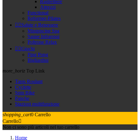
Rastrelliere
Attrezzi
Functional
Reformer-Pilates


Salute e Benessere
Minipiscine Spa
Saune Infrarossi
Poltrone Relax


Giochi
Ping Pong
Bigliardini
more_horiz
Top Link
Tapis Roulant
Cyclette
Spin Bike
Panche
Stazioni multifunzione
shopping_cart
0
Carrello
Carrello

Non ci sono più articoli nel tuo carrello
Home