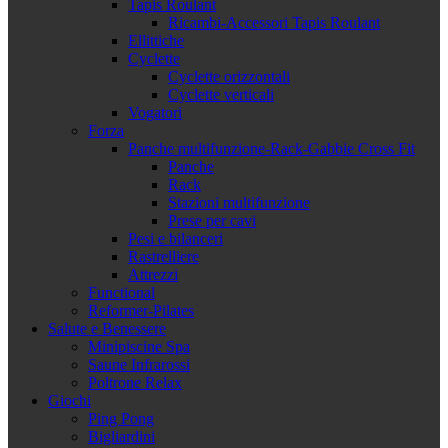
Tapis Roulant
Ricambi-Accessori Tapis Roulant
Ellittiche
Cyclette
Cyclette orizzontali
Cyclette verticali
Vogatori
Forza
Panche multifunzione-Rack-Gabbie Cross Fit
Panche
Rack
Stazioni multifunzione
Prese per cavi
Pesi e bilanceri
Rastrelliere
Attrezzi
Functional
Reformer-Pilates
Salute e Benessere
Minipiscine Spa
Saune Infrarossi
Poltrone Relax
Giochi
Ping Pong
Bigliardini