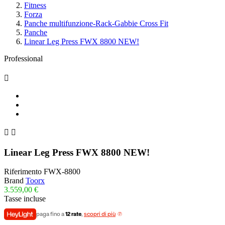
Fitness
Forza
Panche multifunzione-Rack-Gabbie Cross Fit
Panche
Linear Leg Press FWX 8800 NEW!
Professional



Linear Leg Press FWX 8800 NEW!
Riferimento
FWX-8800
Brand
Toorx
3.559,00 €
Tasse incluse
paga fino a
12 rate
,
scopri di più