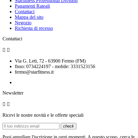
Starfitness Professional Division
Pagamenti Rateali
Contattaci
Mappa del sito
Negozio
Richiesta di recesso
Contattaci


Via G. Leti, 72 - 63900 Fermo (FM)
fisso: 0734224197 - mobile: 3331523156
fermo@starfitness.it
Newsletter


Ricevi le nostre novità e le offerte speciali
check
Puoi annullare l'iscrizione in ogni momenti. A questo scopo, cerca le