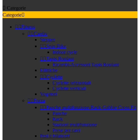

Categorie
Categorie



Fitness


Cardio
Stepper


Spin Bike
Indoor cycle


Tapis Roulant
Ricambi-Accessori Tapis Roulant
Ellittiche


Cyclette
Cyclette orizzontali
Cyclette verticali
Vogatori


Forza


Panche multifunzione-Rack-Gabbie Cross Fit
Panche
Rack
Stazioni multifunzione
Prese per cavi
Pesi e bilanceri