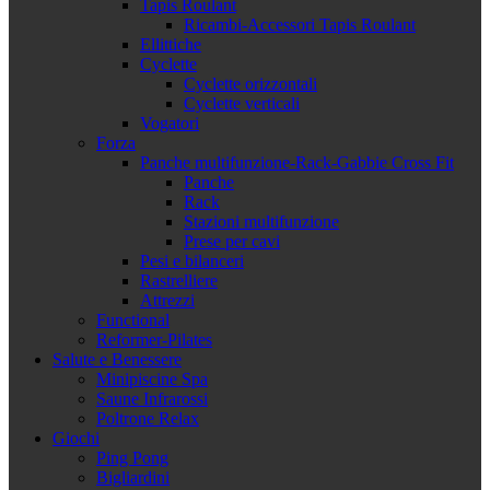
Tapis Roulant
Ricambi-Accessori Tapis Roulant
Ellittiche
Cyclette
Cyclette orizzontali
Cyclette verticali
Vogatori
Forza
Panche multifunzione-Rack-Gabbie Cross Fit
Panche
Rack
Stazioni multifunzione
Prese per cavi
Pesi e bilanceri
Rastrelliere
Attrezzi
Functional
Reformer-Pilates
Salute e Benessere
Minipiscine Spa
Saune Infrarossi
Poltrone Relax
Giochi
Ping Pong
Bigliardini