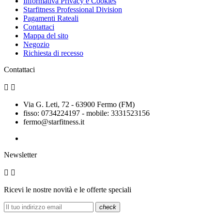
Informativa Privacy e Cookies
Starfitness Professional Division
Pagamenti Rateali
Contattaci
Mappa del sito
Negozio
Richiesta di recesso
Contattaci


Via G. Leti, 72 - 63900 Fermo (FM)
fisso: 0734224197 - mobile: 3331523156
fermo@starfitness.it
Newsletter


Ricevi le nostre novità e le offerte speciali
check