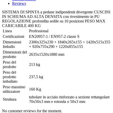
Reviews
SISTEMA DI SPINTA a pedane indipendenti divergente CUSCINI
IN SCHIUMA AD ALTA DENSITA con rivestimento in PU
REGOLAZIONE profondita sedile su 10 posizioni PESO MAX
CARICABILE 400 KG
Linea
Professional
Certificazioni
EN20957-1 / EN957-2 classe S
Dimensioni
2300x325x230 + 1840x265x155 + 1420x515x355
Imballo
+ 920x755x290 + 1220x855x155
Dimensioni del
2635x1520x1880 mm
prodotto
Peso del
213 kg
prodotto
Peso del
prodotto
237,5 kg
imballato
Peso massimo
160 Kg
utilizzatore
tubolare in acciaio rinforzato a sezione rettangolare
Struttura
70x50x3 mm e rotonda o 50x3 mm
No customer reviews for the moment.