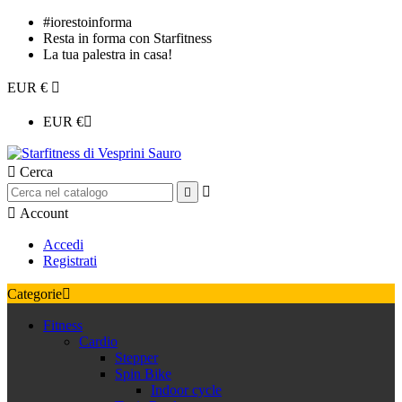
#iorestoinforma
Resta in forma con Starfitness
La tua palestra in casa!
EUR €

EUR €


Cerca



Account
Accedi
Registrati
Categorie

Fitness
Cardio
Stepper
Spin Bike
Indoor cycle