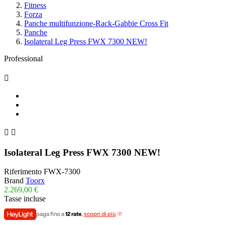
Fitness
Forza
Panche multifunzione-Rack-Gabbie Cross Fit
Panche
Isolateral Leg Press FWX 7300 NEW!
Professional



Isolateral Leg Press FWX 7300 NEW!
Riferimento
FWX-7300
Brand
Toorx
2.269,00 €
Tasse incluse
paga fino a
12 rate
,
scopri di più