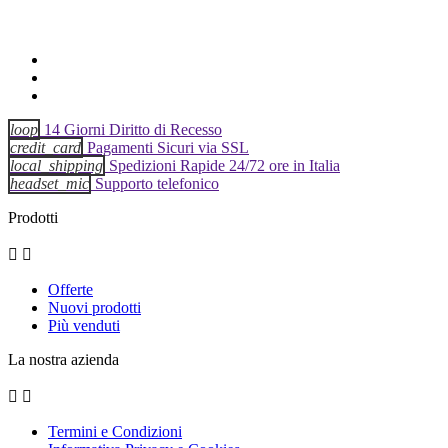
loop
14 Giorni Diritto di Recesso
credit_card
Pagamenti Sicuri via SSL
local_shipping
Spedizioni Rapide 24/72 ore in Italia
headset_mic
Supporto telefonico
Prodotti


Offerte
Nuovi prodotti
Più venduti
La nostra azienda


Termini e Condizioni