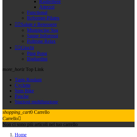
Rastrelliere
Attrezzi
Functional
Reformer-Pilates


Salute e Benessere
Minipiscine Spa
Saune Infrarossi
Poltrone Relax


Giochi
Ping Pong
Bigliardini
more_horiz
Top Link
Tapis Roulant
Cyclette
Spin Bike
Panche
Stazioni multifunzione
shopping_cart
0
Carrello
Carrello

Non ci sono più articoli nel tuo carrello
Home