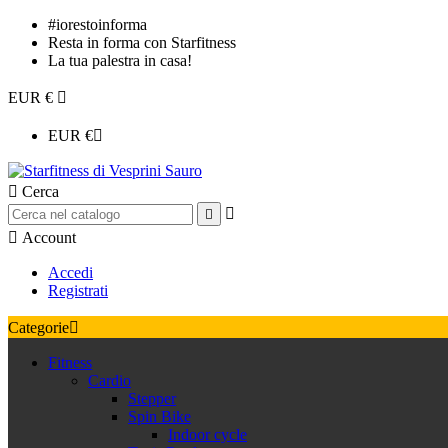
#iorestoinforma
Resta in forma con Starfitness
La tua palestra in casa!
EUR €

EUR €


Cerca



Account
Accedi
Registrati
Categorie

Fitness
Cardio
Stepper
Spin Bike
Indoor cycle