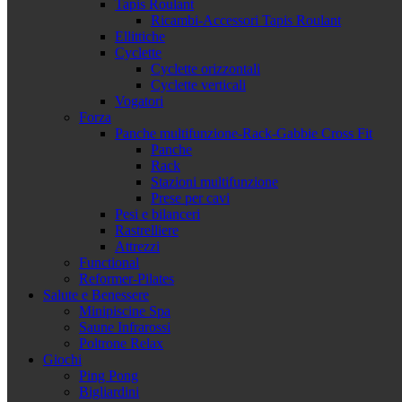
Tapis Roulant
Ricambi-Accessori Tapis Roulant
Ellittiche
Cyclette
Cyclette orizzontali
Cyclette verticali
Vogatori
Forza
Panche multifunzione-Rack-Gabbie Cross Fit
Panche
Rack
Stazioni multifunzione
Prese per cavi
Pesi e bilanceri
Rastrelliere
Attrezzi
Functional
Reformer-Pilates
Salute e Benessere
Minipiscine Spa
Saune Infrarossi
Poltrone Relax
Giochi
Ping Pong
Bigliardini