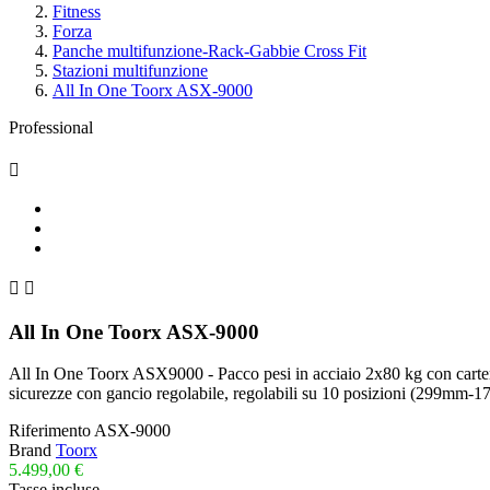
Fitness
Forza
Panche multifunzione-Rack-Gabbie Cross Fit
Stazioni multifunzione
All In One Toorx ASX-9000
Professional



All In One Toorx ASX-9000
All In One Toorx ASX9000 - Pacco pesi in acciaio 2x80 kg con carter
sicurezze con gancio regolabile, regolabili su 10 posizioni (299mm-
Riferimento
ASX-9000
Brand
Toorx
5.499,00 €
Tasse incluse