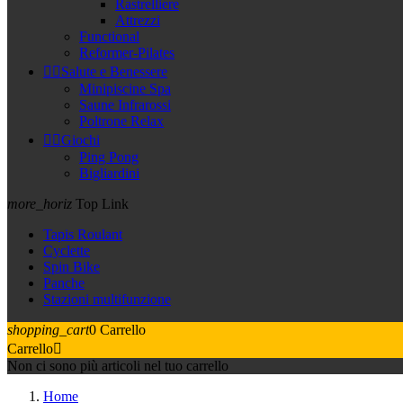
Rastrelliere
Attrezzi
Functional
Reformer-Pilates


Salute e Benessere
Minipiscine Spa
Saune Infrarossi
Poltrone Relax


Giochi
Ping Pong
Bigliardini
more_horiz
Top Link
Tapis Roulant
Cyclette
Spin Bike
Panche
Stazioni multifunzione
shopping_cart
0
Carrello
Carrello

Non ci sono più articoli nel tuo carrello
Home