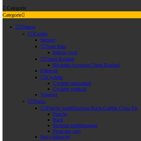

Categorie
Categorie



Fitness


Cardio
Stepper


Spin Bike
Indoor cycle


Tapis Roulant
Ricambi-Accessori Tapis Roulant
Ellittiche


Cyclette
Cyclette orizzontali
Cyclette verticali
Vogatori


Forza


Panche multifunzione-Rack-Gabbie Cross Fit
Panche
Rack
Stazioni multifunzione
Prese per cavi
Pesi e bilanceri