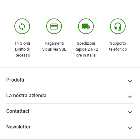
loop
credit_card
local_shipping
headset_mic
14 Giorni
Pagamenti
Spedizioni
Supporto
Diritto di
Sicuri via SSL
Rapide 24/72
telefonico
Recesso
ore in Italia
Prodotti

La nostra azienda

Contattaci

Newsletter
