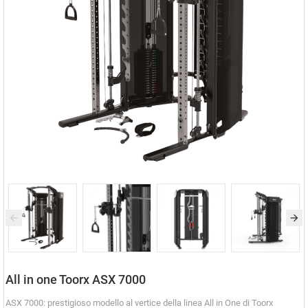
All in one Toorx ASX 7000
ASX 7000: prestigioso modello al vertice della linea All in One di Toorx