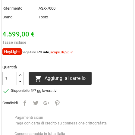
Riferimento
ASX-7000
Brand
Toorx
4.599,00 €
Tasse incluse
paga fino a
12 rate
,
scopri di più
Quantità

Aggiungi al carrello

Disponibile
5/7 gg lavorativi
Condividi
Pagamenti sicuri
Paga con carta di credito su connessione crittografata
Consegna rapida in tutta Italia