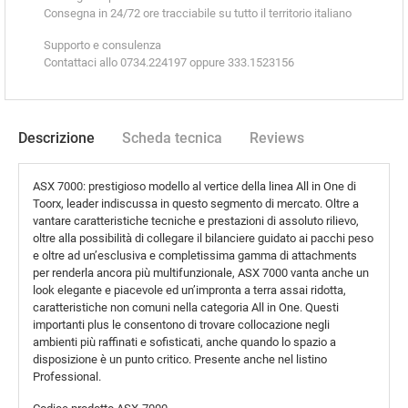
Consegna in 24/72 ore tracciabile su tutto il territorio italiano
Supporto e consulenza
Contattaci allo 0734.224197 oppure 333.1523156
Descrizione
Scheda tecnica
Reviews
ASX 7000: prestigioso modello al vertice della linea All in One di
Toorx, leader indiscussa in questo segmento di mercato. Oltre a
vantare caratteristiche tecniche e prestazioni di assoluto rilievo,
oltre alla possibilità di collegare il bilanciere guidato ai pacchi peso
e oltre ad un’esclusiva e completissima gamma di attachments
per renderla ancora più multifunzionale, ASX 7000 vanta anche un
look elegante e piacevole ed un’impronta a terra assai ridotta,
caratteristiche non comuni nella categoria All in One. Questi
importanti plus le consentono di trovare collocazione negli
ambienti più raffinati e sofisticati, anche quando lo spazio a
disposizione è un punto critico. Presente anche nel listino
Professional.