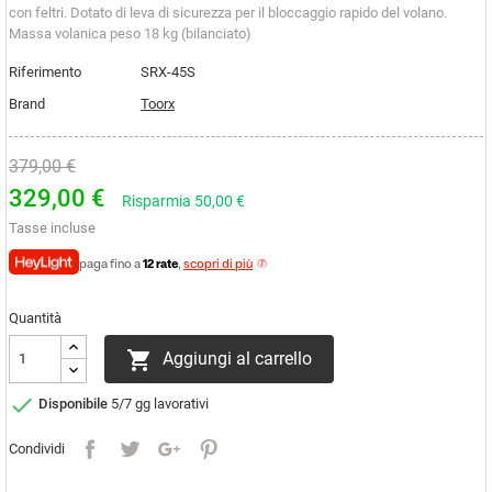
con feltri. Dotato di leva di sicurezza per il bloccaggio rapido del volano.
Massa volanica peso 18 kg (bilanciato)
Riferimento
SRX-45S
Brand
Toorx
379,00 €
329,00 €
Risparmia 50,00 €
Tasse incluse
paga fino a
12 rate
,
scopri di più
Quantità

Aggiungi al carrello

Disponibile
5/7 gg lavorativi
Condividi