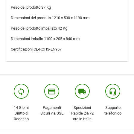
Peso del prodotto
37 Kg
Dimensioni del prodotto
1210 x 530 x 1190 mm
Peso del prodotto imballato
42 Kg
Dimensioni imballo
1100 x 205 x 840 mm
Certificazioni
CE-ROHS-EN957
loop
credit_card
local_shipping
headset_mic
14 Giorni
Pagamenti
Spedizioni
Supporto
Diritto di
Sicuri via SSL
Rapide 24/72
telefonico
Recesso
ore in Italia