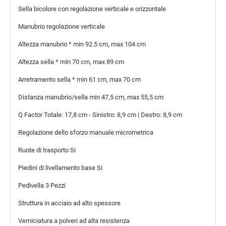
Sella
bicolore con regolazione verticale e orizzontale
Manubrio
regolazione verticale
Altezza manubrio *
min 92.5 cm, max 104 cm
Altezza sella *
min 70 cm, max 89 cm
Arretramento sella *
min 61 cm, max 70 cm
Distanza manubrio/sella
min 47,5 cm, max 55,5 cm
Q Factor
Totale: 17,8 cm - Sinistro: 8,9 cm | Destro: 8,9 cm
Regolazione dello sforzo
manuale micrometrica
Ruote di trasporto
Si
Piedini di livellamento base
Si
Pedivella
3 Pezzi
Struttura
in acciaio ad alto spessore
Verniciatura
a polveri ad alta resistenza