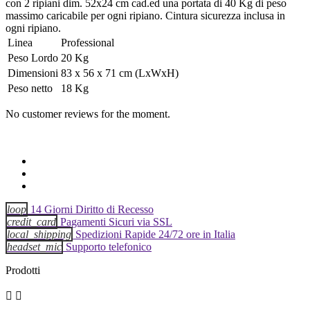
con 2 ripiani dim. 52x24 cm cad.ed una portata di 40 Kg di peso
massimo caricabile per ogni ripiano. Cintura sicurezza inclusa in
ogni ripiano.
Linea
Professional
Peso Lordo
20 Kg
Dimensioni
83 x 56 x 71 cm (LxWxH)
Peso netto
18 Kg
No customer reviews for the moment.
loop
14 Giorni Diritto di Recesso
credit_card
Pagamenti Sicuri via SSL
local_shipping
Spedizioni Rapide 24/72 ore in Italia
headset_mic
Supporto telefonico
Prodotti

