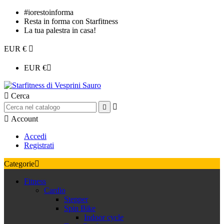
#iorestoinforma
Resta in forma con Starfitness
La tua palestra in casa!
EUR €

EUR €


Cerca



Account
Accedi
Registrati
Categorie

Fitness
Cardio
Stepper
Spin Bike
Indoor cycle