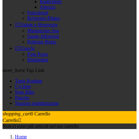
Rastrelliere
Attrezzi
Functional
Reformer-Pilates


Salute e Benessere
Minipiscine Spa
Saune Infrarossi
Poltrone Relax


Giochi
Ping Pong
Bigliardini
more_horiz
Top Link
Tapis Roulant
Cyclette
Spin Bike
Panche
Stazioni multifunzione
shopping_cart
0
Carrello
Carrello

Non ci sono più articoli nel tuo carrello
Home