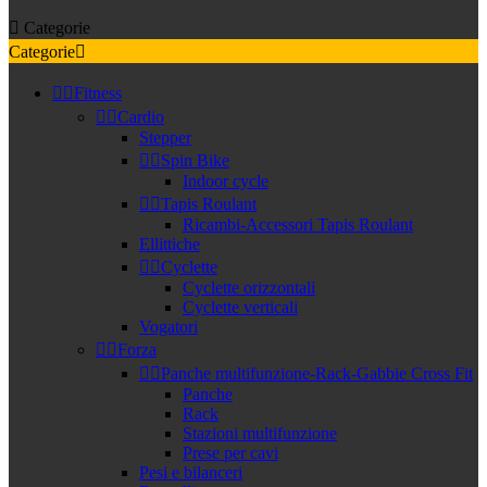

Categorie
Categorie



Fitness


Cardio
Stepper


Spin Bike
Indoor cycle


Tapis Roulant
Ricambi-Accessori Tapis Roulant
Ellittiche


Cyclette
Cyclette orizzontali
Cyclette verticali
Vogatori


Forza


Panche multifunzione-Rack-Gabbie Cross Fit
Panche
Rack
Stazioni multifunzione
Prese per cavi
Pesi e bilanceri