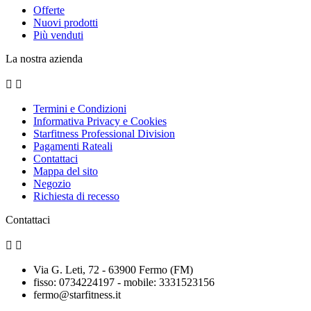
Offerte
Nuovi prodotti
Più venduti
La nostra azienda


Termini e Condizioni
Informativa Privacy e Cookies
Starfitness Professional Division
Pagamenti Rateali
Contattaci
Mappa del sito
Negozio
Richiesta di recesso
Contattaci


Via G. Leti, 72 - 63900 Fermo (FM)
fisso: 0734224197 - mobile: 3331523156
fermo@starfitness.it