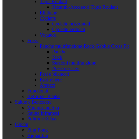
Tapis Roulant
Ricambi-Accessori Tapis Roulant
Ellittiche
Cyclette
Cyclette orizzontali
Cyclette verticali
Vogatori
Forza
Panche multifunzione-Rack-Gabbie Cross Fit
Panche
Rack
Stazioni multifunzione
Prese per cavi
Pesi e bilanceri
Rastrelliere
Attrezzi
Functional
Reformer-Pilates
Salute e Benessere
Minipiscine Spa
Saune Infrarossi
Poltrone Relax
Giochi
Ping Pong
Bigliardini