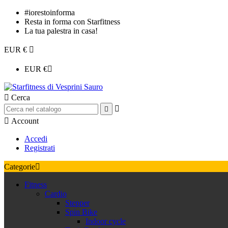
#iorestoinforma
Resta in forma con Starfitness
La tua palestra in casa!
EUR €

EUR €


Cerca



Account
Accedi
Registrati
Categorie

Fitness
Cardio
Stepper
Spin Bike
Indoor cycle