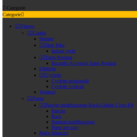

Categorie
Categorie



Fitness


Cardio
Stepper


Spin Bike
Indoor cycle


Tapis Roulant
Ricambi-Accessori Tapis Roulant
Ellittiche


Cyclette
Cyclette orizzontali
Cyclette verticali
Vogatori


Forza


Panche multifunzione-Rack-Gabbie Cross Fit
Panche
Rack
Stazioni multifunzione
Prese per cavi
Pesi e bilanceri