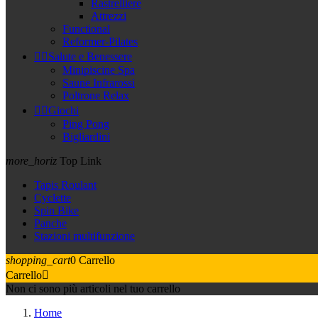
Rastrelliere
Attrezzi
Functional
Reformer-Pilates


Salute e Benessere
Minipiscine Spa
Saune Infrarossi
Poltrone Relax


Giochi
Ping Pong
Bigliardini
more_horiz
Top Link
Tapis Roulant
Cyclette
Spin Bike
Panche
Stazioni multifunzione
shopping_cart
0
Carrello
Carrello

Non ci sono più articoli nel tuo carrello
Home