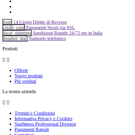
loop
14 Giorni Diritto di Recesso
credit_card
Pagamenti Sicuri via SSL
local_shipping
Spedizioni Rapide 24/72 ore in Italia
headset_mic
Supporto telefonico
Prodotti


Offerte
Nuovi prodotti
Più venduti
La nostra azienda


Termini e Condizioni
Informativa Privacy e Cookies
Starfitness Professional Division
Pagamenti Rateali
Contattaci