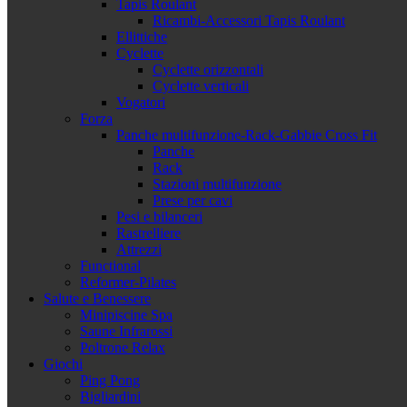
Tapis Roulant
Ricambi-Accessori Tapis Roulant
Ellittiche
Cyclette
Cyclette orizzontali
Cyclette verticali
Vogatori
Forza
Panche multifunzione-Rack-Gabbie Cross Fit
Panche
Rack
Stazioni multifunzione
Prese per cavi
Pesi e bilanceri
Rastrelliere
Attrezzi
Functional
Reformer-Pilates
Salute e Benessere
Minipiscine Spa
Saune Infrarossi
Poltrone Relax
Giochi
Ping Pong
Bigliardini