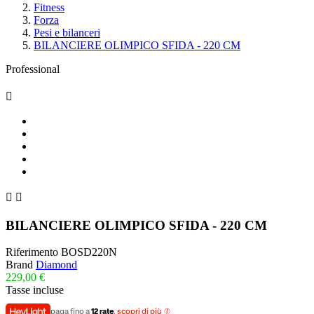
Fitness
Forza
Pesi e bilanceri
BILANCIERE OLIMPICO SFIDA - 220 CM
Professional



BILANCIERE OLIMPICO SFIDA - 220 CM
Riferimento
BOSD220N
Brand
Diamond
229,00 €
Tasse incluse
paga fino a
12 rate
,
scopri di più