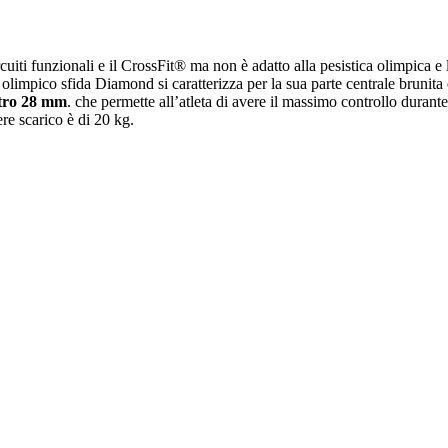
ircuiti funzionali e il CrossFit® ma non è adatto alla pesistica olimpica 
e olimpico sfida Diamond si caratterizza per la sua parte centrale brunit
etro 28 mm
. che permette all’atleta di avere il massimo controllo durant
ere scarico è di 20 kg.