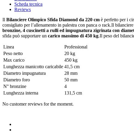
Scheda tecnica
Reviews
Il
Bilanciere Olimpico Sfida Diamond da 220 cm
è perfetto per i c
consigliato per l’allenamento in palestra con panca o rack.Il bilancier
bronzine, 4 cuscinetti a rulli ed impugnatura zigrinata con diam
sfida può supportare un
carico massimo di 450 kg
.Il peso del bilanci
Linea
Professional
Peso netto
20 kg
Max carico
450 kg
Lunghezza manicotto caricabile
41,5 cm
Diametro impugnatura
28 mm
Diametro foro
50 mm
N° bronzine
4
Lunghezza interna
131,5 cm
No customer reviews for the moment.