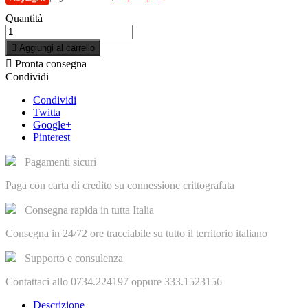
Quantità

Aggiungi al carrello

Pronta consegna
Condividi
Condividi
Twitta
Google+
Pinterest
Pagamenti sicuri
Paga con carta di credito su connessione crittografata
Consegna rapida in tutta Italia
Consegna in 24/72 ore tracciabile su tutto il territorio italiano
Supporto e consulenza
Contattaci allo 0734.224197 oppure 333.1523156
Descrizione