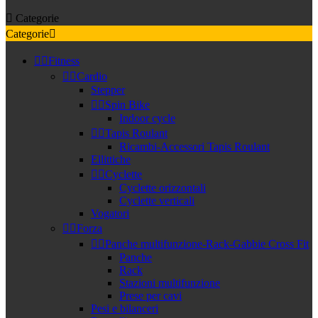

Categorie
Categorie



Fitness


Cardio
Stepper


Spin Bike
Indoor cycle


Tapis Roulant
Ricambi-Accessori Tapis Roulant
Ellittiche


Cyclette
Cyclette orizzontali
Cyclette verticali
Vogatori


Forza


Panche multifunzione-Rack-Gabbie Cross Fit
Panche
Rack
Stazioni multifunzione
Prese per cavi
Pesi e bilanceri