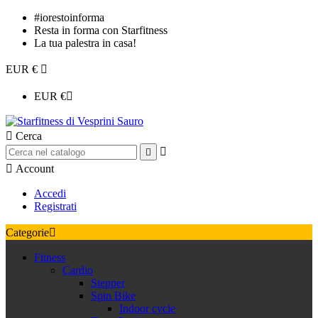
#iorestoinforma
Resta in forma con Starfitness
La tua palestra in casa!
EUR €

EUR €


Cerca



Account
Accedi
Registrati
Categorie

Fitness
Cardio
Stepper
Spin Bike
Indoor cycle