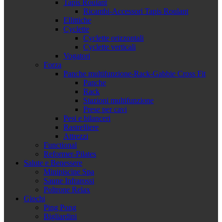
Tapis Roulant
Ricambi-Accessori Tapis Roulant
Ellittiche
Cyclette
Cyclette orizzontali
Cyclette verticali
Vogatori
Forza
Panche multifunzione-Rack-Gabbie Cross Fit
Panche
Rack
Stazioni multifunzione
Prese per cavi
Pesi e bilanceri
Rastrelliere
Attrezzi
Functional
Reformer-Pilates
Salute e Benessere
Minipiscine Spa
Saune Infrarossi
Poltrone Relax
Giochi
Ping Pong
Bigliardini