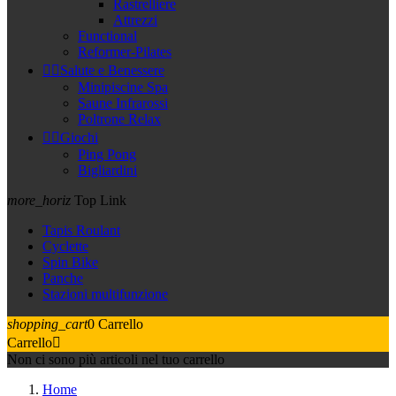
Rastrelliere
Attrezzi
Functional
Reformer-Pilates


Salute e Benessere
Minipiscine Spa
Saune Infrarossi
Poltrone Relax


Giochi
Ping Pong
Bigliardini
more_horiz
Top Link
Tapis Roulant
Cyclette
Spin Bike
Panche
Stazioni multifunzione
shopping_cart
0
Carrello
Carrello

Non ci sono più articoli nel tuo carrello
Home